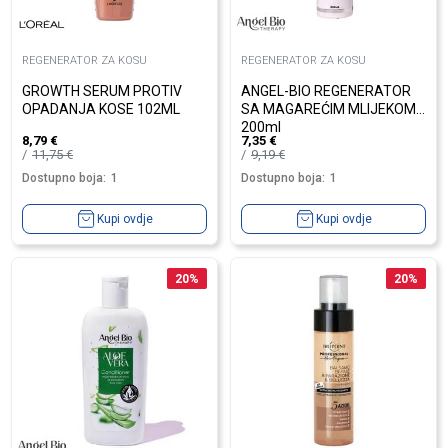
REGENERATOR ZA KOSU
REGENERATOR ZA KOSU
GROWTH SERUM PROTIV
ANGEL-BIO REGENERATOR
OPADANJA KOSE 102ML
SA MAGAREĆIM MLIJEKOM
200ml
8,79
€
7,35
€
11,75
€
9,19
€
Dostupno boja:
1
Dostupno boja:
1
Kupi ovdje
Kupi ovdje
20
%
20
%