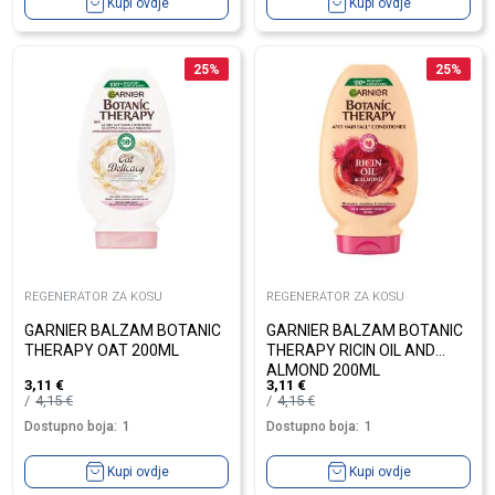
Kupi ovdje
Kupi ovdje
25
%
25
%
REGENERATOR ZA KOSU
REGENERATOR ZA KOSU
GARNIER BALZAM BOTANIC
GARNIER BALZAM BOTANIC
THERAPY OAT 200ML
THERAPY RICIN OIL AND
ALMOND 200ML
3,11
€
3,11
€
4,15
€
4,15
€
Dostupno boja:
1
Dostupno boja:
1
Kupi ovdje
Kupi ovdje