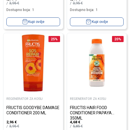
3,95
€
3,95
€
Dostupno boja:
1
Dostupno boja:
1
Kupi ovdje
Kupi ovdje
25
%
20
%
REGENERATOR ZA KOSU
REGENERATOR ZA KOSU
FRUCTIS GOODYBE DAMAGE
FRUCTIS HAIR FOOD
CONDITIONER 200 ML
CONDITIONER PAPAYA
350ML
2,96
€
4,68
€
3,95
€
5,85
€