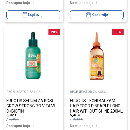
Dostupno boja:
1
Dostupno boja:
1
Kupi ovdje
Kupi ovdje
20
%
30
%
REGENERATOR ZA KOSU
REGENERATOR ZA KOSU
FRUCTIS SERUM ZA KOSU
FRUCTIS TECNI BALZAM
GROW STRONG BO VITAMIN
HAIR FOOD PINEAPLE LONG
C+BIOTIN
HAIR WITHOUT SHINE 200ML
5,92
€
5,46
€
7,40
€
7,80
€
Dostupno boja:
1
Dostupno boja:
1