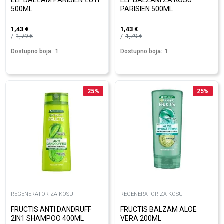
ELF BALZAM PARISIEN ZUTI
ELF BALZAM ZA KOSU
500ML
PARISIEN 500ML
1,43
€
1,43
€
1,79
€
1,79
€
Dostupno boja:
1
Dostupno boja:
1
25
%
25
%
REGENERATOR ZA KOSU
REGENERATOR ZA KOSU
FRUCTIS ANTI DANDRUFF
FRUCTIS BALZAM ALOE
2IN1 SHAMPOO 400ML
VERA 200ML