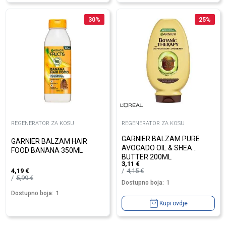
30
%
25
%
REGENERATOR ZA KOSU
REGENERATOR ZA KOSU
GARNIER BALZAM PURE
GARNIER BALZAM HAIR
AVOCADO OIL & SHEA
FOOD BANANA 350ML
BUTTER 200ML
3,11
€
4,15
€
4,19
€
5,99
€
Dostupno boja:
1
Dostupno boja:
1
Kupi ovdje