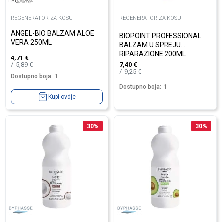
REGENERATOR ZA KOSU
REGENERATOR ZA KOSU
ANGEL-BIO BALZAM ALOE
BIOPOINT PROFESSIONAL
VERA 250ML
BALZAM U SPREJU
RIPARAZIONE 200ML
4,71
€
5,89
€
7,40
€
9,25
€
Dostupno boja:
1
Dostupno boja:
1
Kupi ovdje
30
%
30
%