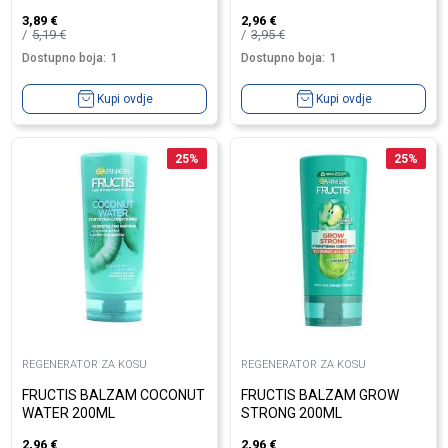
3,89
€
2,96
€
5,19
€
3,95
€
Dostupno boja:
1
Dostupno boja:
1
Kupi ovdje
Kupi ovdje
25
%
25
%
REGENERATOR ZA KOSU
REGENERATOR ZA KOSU
FRUCTIS BALZAM COCONUT
FRUCTIS BALZAM GROW
WATER 200ML
STRONG 200ML
2,96
€
2,96
€