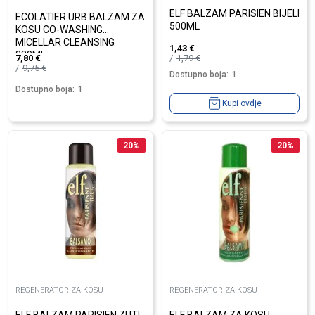
ELF BALZAM PARISIEN BIJELI
ECOLATIER URB BALZAM ZA
500ML
KOSU CO-WASHING
MICELLAR CLEANSING
1,43
€
380ML
1,79
€
7,80
€
9,75
€
Dostupno boja:
1
Dostupno boja:
1
Kupi ovdje
20
%
20
%
REGENERATOR ZA KOSU
REGENERATOR ZA KOSU