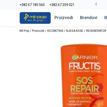
-20% na kompletan asortiman
+382 67 180 560
+382 67 259 021
Pogledaj više
Proizvodi
Brendovi
B
Mil Pop
Proizvodi
KOZMETIKA
NJEGA KOSE
REGENERATOR 