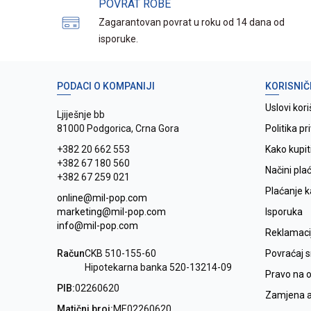
POVRAT ROBE
Zagarantovan povrat u roku od 14 dana od
isporuke.
PODACI O KOMPANIJI
KORISNIČ
Uslovi kori
Ljiješnje bb
81000 Podgorica, Crna Gora
Politika pr
+382 20 662 553
Kako kupit
+382 67 180 560
Načini pla
+382 67 259 021
Plaćanje 
online@mil-pop.com
marketing@mil-pop.com
Isporuka
info@mil-pop.com
Reklamaci
Račun
CKB 510-155-60
Povraćaj 
Hipotekarna banka 520-13214-09
Pravo na 
PIB:
02260620
Zamjena ar
Matični broj:
ME02260620