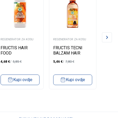
REGENERATOR ZA KOSU
REGENERATOR ZA KOSU
REGENE
FRUCTIS HAIR
FRUCTIS TECNI
PANT
FOOD
BALZAM HAIR
REPA
CONDITIONER
FOOD PINEAPLE
230M
4,68
€
5,85
€
5,46
€
7,80
€
3,99
€
PAPAYA 350ML
LONG HAIR
WITHOUT SHINE
200ML
Kupi ovdje
Kupi ovdje