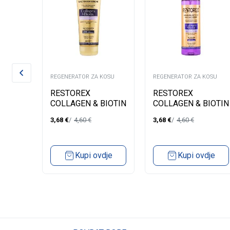
KOSU
REGENERATOR ZA KOSU
REGENERATOR ZA KOSU
LZAM
RESTOREX
RESTOREX
TECT
COLLAGEN & BIOTIN
COLLAGEN & BIOTIN
REGENERATOR ZA
TEČNI
3,68
€
4,60
€
3,68
€
4,60
€
VOLUMEN KOSE
REGENERATOR ZA
250ML
VOLUMEN KOSE
200ML
dje
Kupi ovdje
Kupi ovdje