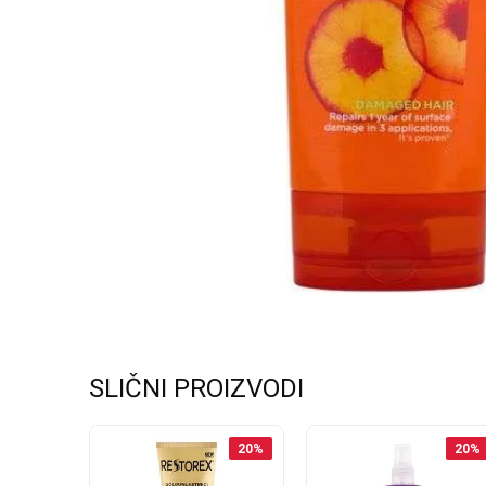
SLIČNI PROIZVODI
30
%
20
%
20
%