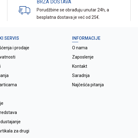
BRZA DOSTAVA
Porudžbine se obrađuju unutar 24h, a
besplatna dostava je već od 25€.
KI SERVIS
INFORMACIJE
šćenja i prodaje
O nama
ivatnosti
Zaposlenje
i
Kontakt
ćanja
Saradnja
karticama
Najčešća pitanja
je
sredstava
odustajanje
tikala za drugi