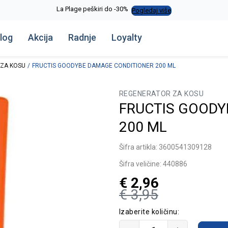
La Plage peškiri do -30%
Pogledaj više
log
Akcija
Radnje
Loyalty
ZA KOSU
FRUCTIS GOODYBE DAMAGE CONDITIONER 200 ML
REGENERATOR ZA KOSU
FRUCTIS GOODY
200 ML
Šifra artikla:
3600541309128
Šifra veličine:
440886
€
2,96
€
3,95
Izaberite količinu: