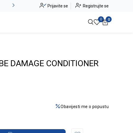
Alma Ras do -50%
Prijavite se
Registrujte se
Pogledaj više
0
0
BE DAMAGE CONDITIONER
Obavijesti me o popustu