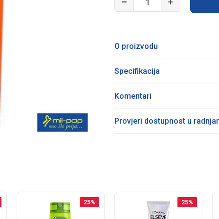
O proizvodu
Specifikacija
Komentari
Provjeri dostupnost u radnj
25
%
25
%