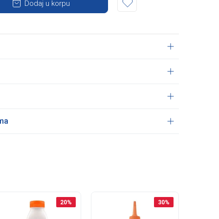
Dodaj u korpu
ama
20
%
30
%