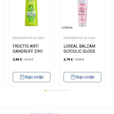
REGENERATOR ZA KOSU
REGENERATOR ZA KOSU
FRUCTIS ANTI
LOREAL BALZAM
DANDRUFF 2IN1
GLYCOLIC GLOSS
SHAMPOO 400ML
150ML
3,89
€
5,19
€
6,79
€
9,05
€
Kupi ovdje
Kupi ovdje