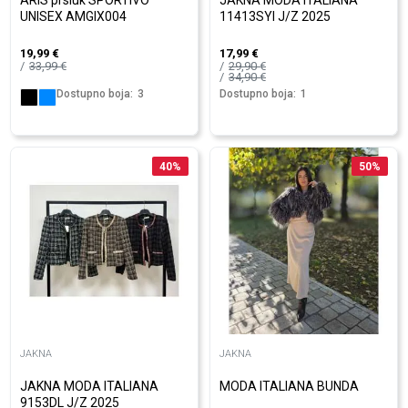
ARIS prsluk SPORTIVO
JAKNA MODA ITALIANA
UNISEX AMGIX004
11413SYI J/Z 2025
19,99
€
17,99
€
33,99
€
29,90
€
34,90
€
Dostupno boja:
3
Dostupno boja:
1
40
%
50
%
JAKNA
JAKNA
JAKNA MODA ITALIANA
MODA ITALIANA BUNDA
9153DL J/Z 2025