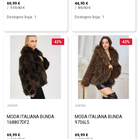
69,99
€
44,95
€
119,90
€
89,90
€
Dostupno boja:
1
Dostupno boja:
1
42
%
42
%
JAKNA
JAKNA
MODA ITALIANA BUNDA
MODA ITALIANA BUNDA
168807DF2
9756L5
69,99
€
69,99
€