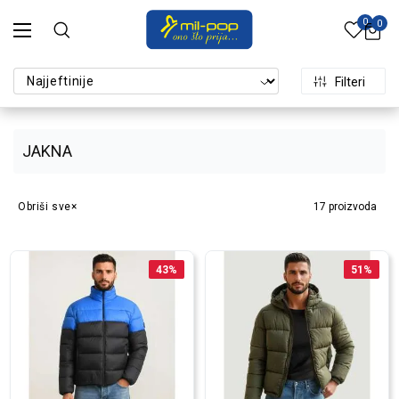
0
0
Filteri
JAKNA
Obriši sve
17
proizvoda
43
%
51
%