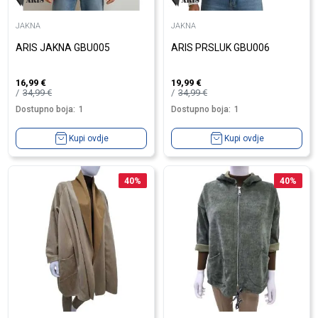
JAKNA
JAKNA
ARIS JAKNA GBU005
ARIS PRSLUK GBU006
16,99
€
19,99
€
34,99
€
34,99
€
Dostupno boja:
1
Dostupno boja:
1
Kupi ovdje
Kupi ovdje
40
%
40
%