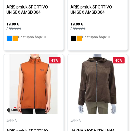
ARIS prsluk SPORTIVO
ARIS prsluk SPORTIVO
UNISEX AMGIX004
UNISEX AMGIX004
19,99
€
19,99
€
33,99
€
33,99
€
Dostupno boja:
3
Dostupno boja:
3
41
%
40
%
JAKNA
JAKNA