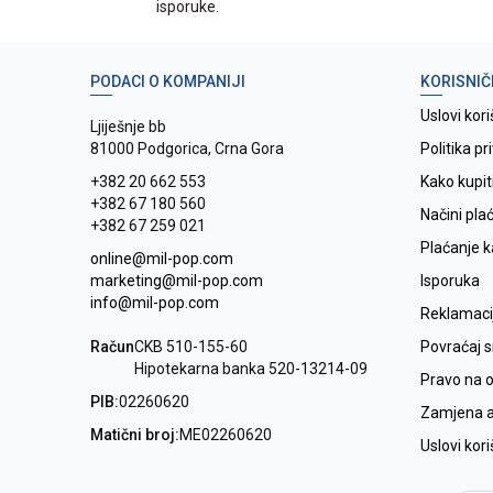
isporuke.
PODACI O KOMPANIJI
KORISNIČ
Uslovi kori
Ljiješnje bb
81000 Podgorica, Crna Gora
Politika pr
+382 20 662 553
Kako kupit
+382 67 180 560
Načini pla
+382 67 259 021
Plaćanje 
online@mil-pop.com
marketing@mil-pop.com
Isporuka
info@mil-pop.com
Reklamaci
Račun
CKB 510-155-60
Povraćaj 
Hipotekarna banka 520-13214-09
Pravo na 
PIB:
02260620
Zamjena ar
Matični broj:
ME02260620
Uslovi kor