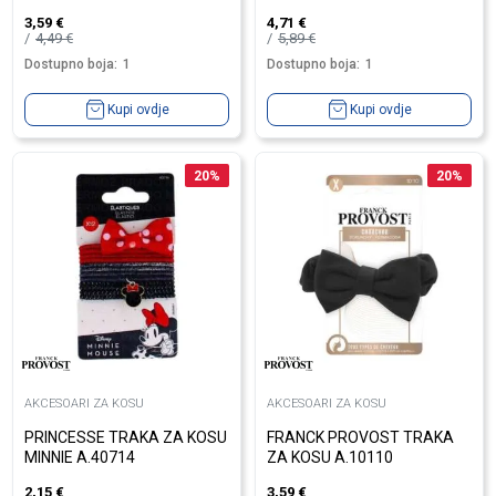
3,59
€
4,71
€
4,49
€
5,89
€
Dostupno boja:
1
Dostupno boja:
1
Kupi ovdje
Kupi ovdje
20
%
20
%
AKCESOARI ZA KOSU
AKCESOARI ZA KOSU
PRINCESSE TRAKA ZA KOSU
FRANCK PROVOST TRAKA
MINNIE A.40714
ZA KOSU A.10110
2,15
€
3,59
€