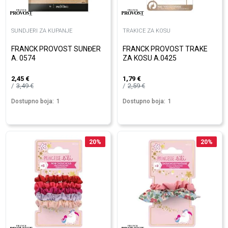
SUNDJERI ZA KUPANJE
TRAKICE ZA KOSU
FRANCK PROVOST SUNĐER
FRANCK PROVOST TRAKE
A. 0574
ZA KOSU A.0425
2,45
€
1,79
€
3,49
€
2,59
€
Dostupno boja:
1
Dostupno boja:
1
20
%
20
%