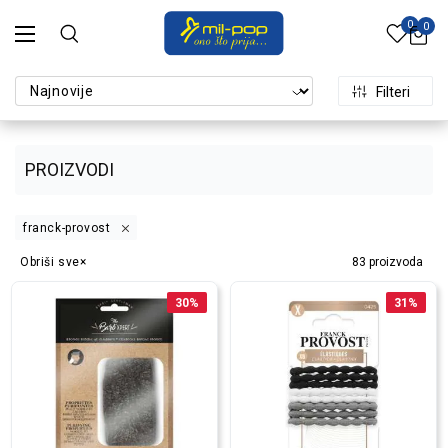
0
0
Filteri
PROIZVODI
franck-provost
Obriši sve
83
proizvoda
30
%
31
%