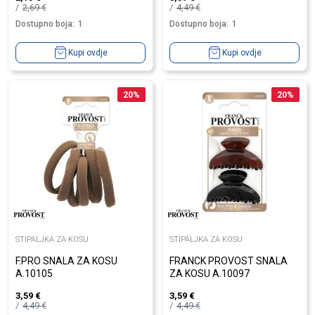
2,69
€
4,49
€
Dostupno boja:
1
Dostupno boja:
1
Kupi ovdje
Kupi ovdje
20
%
20
%
STIPALJKA ZA KOSU
STIPALJKA ZA KOSU
F.PRO SNALA ZA KOSU
FRANCK PROVOST SNALA
A.10105
ZA KOSU A.10097
3,59
€
3,59
€
4,49
€
4,49
€