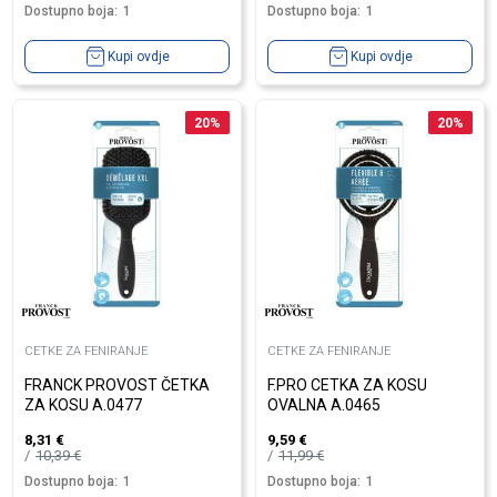
Dostupno boja:
1
Dostupno boja:
1
Kupi ovdje
Kupi ovdje
20
%
20
%
CETKE ZA FENIRANJE
CETKE ZA FENIRANJE
FRANCK PROVOST ČETKA
F.PRO CETKA ZA KOSU
ZA KOSU A.0477
OVALNA A.0465
8,31
€
9,59
€
10,39
€
11,99
€
Dostupno boja:
1
Dostupno boja:
1