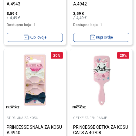
A.4943
A.4942
3,59
€
3,59
€
4,49
€
4,49
€
Dostupno boja:
1
Dostupno boja:
1
Kupi ovdje
Kupi ovdje
20
%
20
%
STIPALJKA ZA KOSU
CETKE ZA FENIRANJE
PRINCESSE SNALA ZA KOSU
PRINCESSE CETKA ZA KOSU
A.4940
CATS A.40708