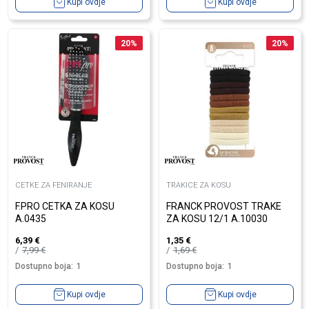
Kupi ovdje
Kupi ovdje
20
%
20
%
CETKE ZA FENIRANJE
TRAKICE ZA KOSU
F.PRO CETKA ZA KOSU
FRANCK PROVOST TRAKE
A.0435
ZA KOSU 12/1 A.10030
6,39
€
1,35
€
7,99
€
1,69
€
Dostupno boja:
1
Dostupno boja:
1
Kupi ovdje
Kupi ovdje