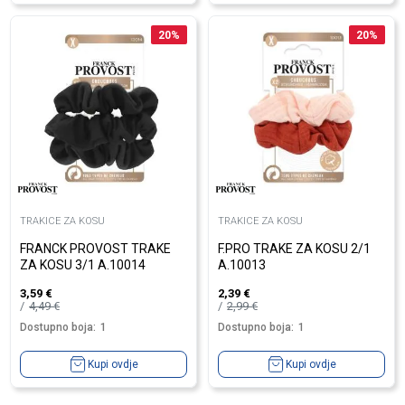
20
%
20
%
TRAKICE ZA KOSU
TRAKICE ZA KOSU
FRANCK PROVOST TRAKE
F.PRO TRAKE ZA KOSU 2/1
ZA KOSU 3/1 A.10014
A.10013
3,59
€
2,39
€
4,49
€
2,99
€
Dostupno boja:
1
Dostupno boja:
1
Kupi ovdje
Kupi ovdje