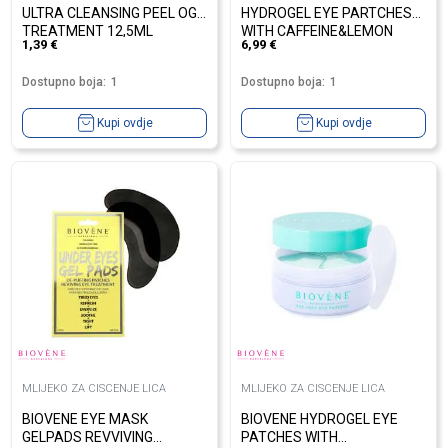
ULTRA CLEANSING PEEL OGG
HYDROGEL EYE PARTCHES
TREATMENT 12,5ML
WITH CAFFEINE&LEMON
1,39
€
6,99
€
Dostupno boja:
1
Dostupno boja:
1
Kupi ovdje
Kupi ovdje
MLIJEKO ZA CISCENJE LICA
MLIJEKO ZA CISCENJE LICA
BIOVENE EYE MASK
BIOVENE HYDROGEL EYE
GELPADS REVVIVING
PATCHES WITH