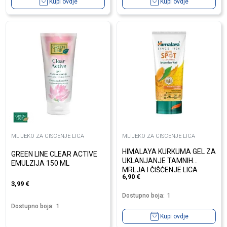
Kupi ovdje
Kupi ovdje
MLIJEKO ZA CISCENJE LICA
MLIJEKO ZA CISCENJE LICA
HIMALAYA KURKUMA GEL ZA
GREEN LINE CLEAR ACTIVE
UKLANJANJE TAMNIH
EMULZIJA 150 ML
MRLJA I ČIŠĆENJE LICA
6,90
€
150ML
3,99
€
Dostupno boja:
1
Dostupno boja:
1
Kupi ovdje