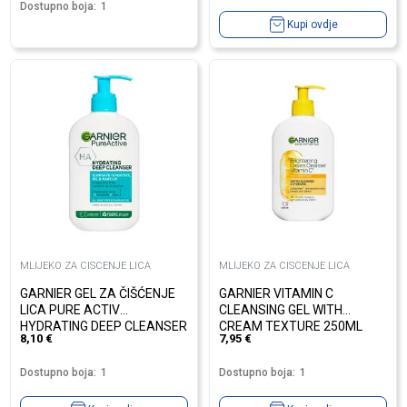
Dostupno boja:
1
Kupi ovdje
MLIJEKO ZA CISCENJE LICA
MLIJEKO ZA CISCENJE LICA
GARNIER GEL ZA ČIŠĆENJE
GARNIER VITAMIN C
LICA PURE ACTIV
CLEANSING GEL WITH
HYDRATING DEEP CLEANSER
CREAM TEXTURE 250ML
8,10
€
7,95
€
250ML
Dostupno boja:
1
Dostupno boja:
1