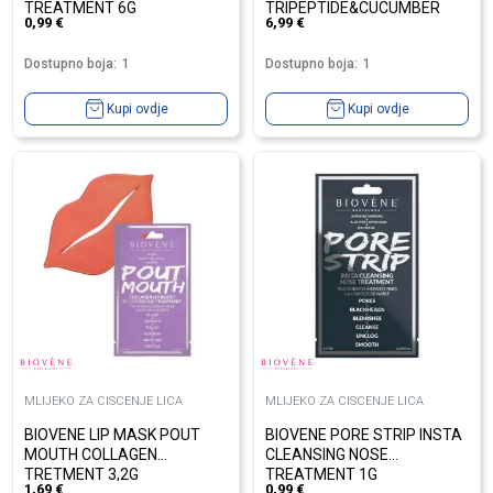
TREATMENT 6G
TRIPEPTIDE&CUCUMBER
0,99
€
6,99
€
Dostupno boja:
1
Dostupno boja:
1
Kupi ovdje
Kupi ovdje
MLIJEKO ZA CISCENJE LICA
MLIJEKO ZA CISCENJE LICA
BIOVENE LIP MASK POUT
BIOVENE PORE STRIP INSTA
MOUTH COLLAGEN
CLEANSING NOSE
TRETMENT 3,2G
TREATMENT 1G
1,69
€
0,99
€