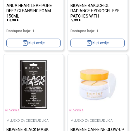
ANUA HEARTLEAF PORE
BIOVENE BAKUCHIOL
DEEP CLEANSING FOAM
RADIANCE HYDROGEL EYE
150ML
PATCHES WITH
18,90
€
6,99
€
BAKUCHIOL&WATERMELON
Dostupno boja:
1
Dostupno boja:
1
Kupi ovdje
Kupi ovdje
MLIJEKO ZA CISCENJE LICA
MLIJEKO ZA CISCENJE LICA
BIOVENE BLACK MASK
BIOVENE CAFFEINE GLOW-UP