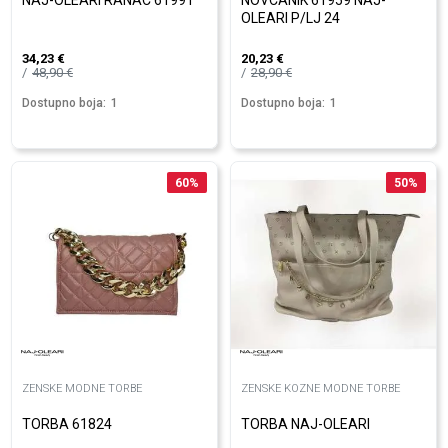
NAJ-OLEARI RANAC 61991
NOVCANIK 61959 NAJ-
OLEARI P/LJ 24
34,23
€
20,23
€
48,90
€
28,90
€
Dostupno boja:
1
Dostupno boja:
1
60
%
50
%
ZENSKE MODNE TORBE
ZENSKE KOZNE MODNE TORBE
TORBA 61824
TORBA NAJ-OLEARI