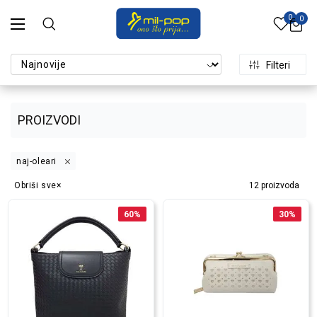
0
0
Filteri
PROIZVODI
naj-oleari
Obriši sve
12
proizvoda
60
%
30
%