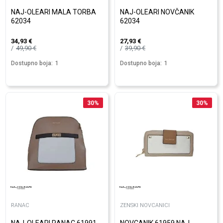
NAJ-OLEARI MALA TORBA
NAJ-OLEARI NOVČANIK
62034
62034
34,93
€
27,93
€
49,90
€
39,90
€
Dostupno boja:
1
Dostupno boja:
1
30
%
30
%
RANAC
ZENSKI NOVCANICI