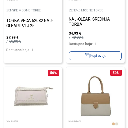
ZENSKE MODNE TORBE
ZENSKE MODNE TORBE
NAJ-OLEARI SREDNJA
TORBA VECA 62082 NAJ-
TORBA
OLEARI P/LJ 25
34,93
€
49,90
€
27,99
€
69,90
€
Dostupno boja:
1
Dostupno boja:
1
Kupi ovdje
50
%
50
%