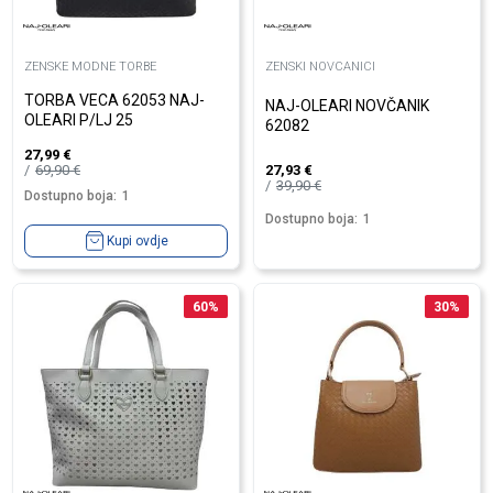
ZENSKE MODNE TORBE
ZENSKI NOVCANICI
TORBA VECA 62053 NAJ-
NAJ-OLEARI NOVČANIK
OLEARI P/LJ 25
62082
27,99
€
69,90
€
27,93
€
39,90
€
Dostupno boja:
1
Dostupno boja:
1
Kupi ovdje
60
%
30
%