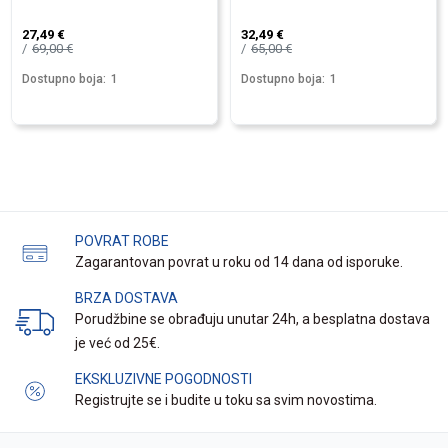
27,49
€
32,49
€
69,00
€
65,00
€
Dostupno boja:
1
Dostupno boja:
1
POVRAT ROBE
Zagarantovan povrat u roku od 14 dana od isporuke.
BRZA DOSTAVA
Porudžbine se obrađuju unutar 24h, a besplatna dostava
je već od 25€.
EKSKLUZIVNE POGODNOSTI
Registrujte se i budite u toku sa svim novostima.