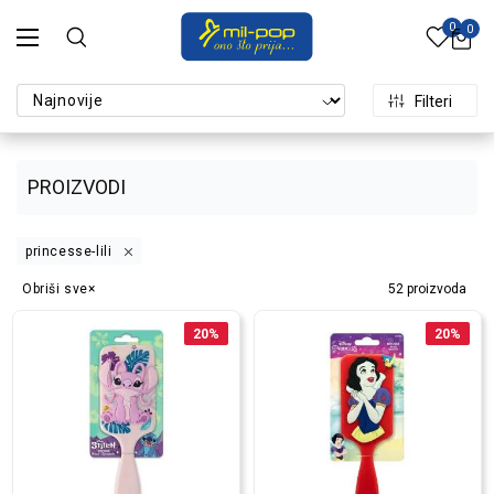
0
0
Filteri
PROIZVODI
princesse-lili
Obriši sve
52
proizvoda
20
%
20
%