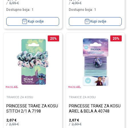
5,99
€
4,99
€
Dostupno boja:
1
Dostupno boja:
1
Kupi ovdje
Kupi ovdje
20
%
20
%
TRAKICE ZA KOSU
TRAKICE ZA KOSU
PRINCESSE TRAKE ZA KOSU
PRINCESSE TRAKE ZA KOSU
STITCH 2/1 A.7198
ARIEL & BELA A.40748
2,07
€
2,07
€
2,59
€
2,59
€