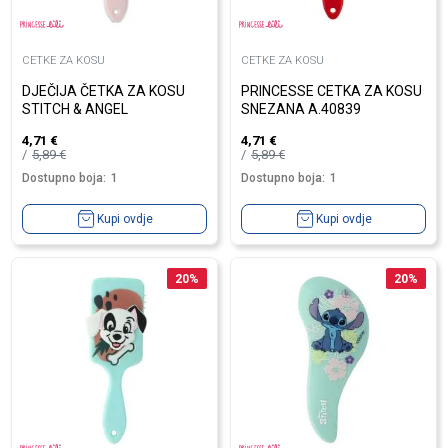
CETKE ZA KOSU
CETKE ZA KOSU
DJEČIJA ČETKA ZA KOSU
PRINCESSE CETKA ZA KOSU
STITCH & ANGEL
SNEZANA A.40839
4,71
€
4,71
€
5,89
€
5,89
€
Dostupno boja:
1
Dostupno boja:
1
Kupi ovdje
Kupi ovdje
20
%
20
%