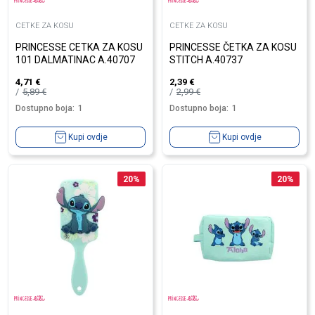
CETKE ZA KOSU
CETKE ZA KOSU
PRINCESSE CETKA ZA KOSU
PRINCESSE ČETKA ZA KOSU
101 DALMATINAC A.40707
STITCH A.40737
4,71
€
2,39
€
5,89
€
2,99
€
Dostupno boja:
1
Dostupno boja:
1
Kupi ovdje
Kupi ovdje
20
%
20
%