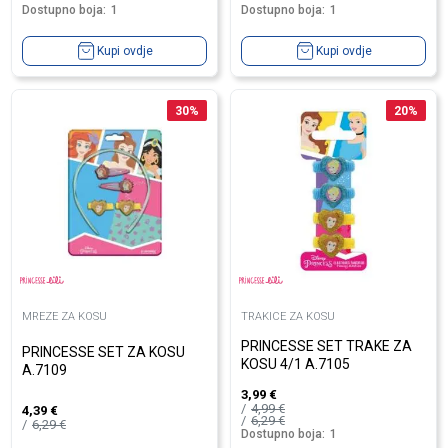
Dostupno boja:
1
Dostupno boja:
1
Kupi ovdje
Kupi ovdje
30
%
20
%
MREZE ZA KOSU
TRAKICE ZA KOSU
PRINCESSE SET TRAKE ZA
PRINCESSE SET ZA KOSU
KOSU 4/1 A.7105
A.7109
3,99
€
4,99
€
4,39
€
6,29
€
6,29
€
Dostupno boja:
1