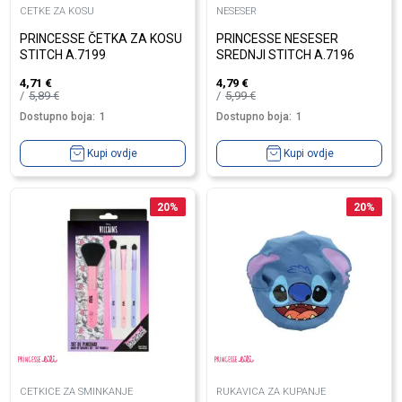
CETKE ZA KOSU
NESESER
PRINCESSE ČETKA ZA KOSU
PRINCESSE NESESER
STITCH A.7199
SREDNJI STITCH A.7196
4,71
€
4,79
€
5,89
€
5,99
€
Dostupno boja:
1
Dostupno boja:
1
Kupi ovdje
Kupi ovdje
20
%
20
%
CETKICE ZA SMINKANJE
RUKAVICA ZA KUPANJE