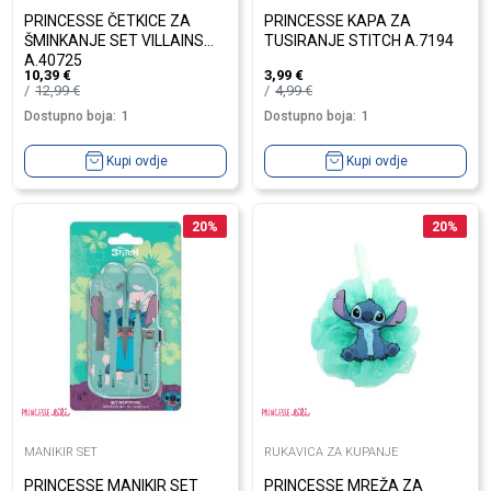
PRINCESSE ČETKICE ZA
PRINCESSE KAPA ZA
ŠMINKANJE SET VILLAINS
TUSIRANJE STITCH A.7194
A.40725
10,39
€
3,99
€
12,99
€
4,99
€
Dostupno boja:
1
Dostupno boja:
1
Kupi ovdje
Kupi ovdje
20
%
20
%
MANIKIR SET
RUKAVICA ZA KUPANJE
PRINCESSE MANIKIR SET
PRINCESSE MREŽA ZA