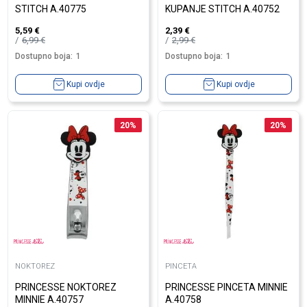
STITCH A.40775
KUPANJE STITCH A.40752
5,59
€
2,39
€
6,99
€
2,99
€
Dostupno boja:
1
Dostupno boja:
1
Kupi ovdje
Kupi ovdje
20
%
20
%
NOKTOREZ
PINCETA
PRINCESSE NOKTOREZ
PRINCESSE PINCETA MINNIE
MINNIE A.40757
A.40758