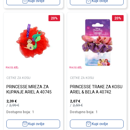
Kupi ovdje
Kupi ovdje
20
%
20
%
CETKE ZA KOSU
CETKE ZA KOSU
PRINCESSE MREZA ZA
PRINCESSE TRAKE ZA KOSU
KUPANJE ARIEL A.40745
ARIEL & BELA A.40742
2,39
€
2,07
€
2,99
€
2,59
€
Dostupno boja:
1
Dostupno boja:
1
Kupi ovdje
Kupi ovdje