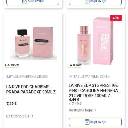
Kupi ovdje
Kupi ovdje
40
%
IMITACIJE PARFEMA ZENSKI
IMITACIJE PARFEMA ZENSKI
LA RIVE EDP 315 PRESTIGE
LA RIVE EDP CHARISME -
PINK - CAROLINA HERRERA
PRADA PARADOXE 90ML Z.
212 VIP ROSE 100ML Z.
4,49
€
7,49
€
7,49
€
Dostupno boja:
1
Dostupno boja:
1
Kupi ovdje