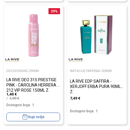
29
%
DEZODORANS ZENSKI
IMITACIJE PARFEMA ZENSKI
LA RIVE DEO 315 PRESTIGE
LA RIVE EDP SAFFIRA -
PINK - CAROLINA HERRERA -
XERJOFF ERBA PURA 90ML
212 VIP ROSE 150ML Z.
Z.
1,40
€
1,99
€
7,49
€
Dostupno boja:
1
Dostupno boja:
1
Kupi ovdje