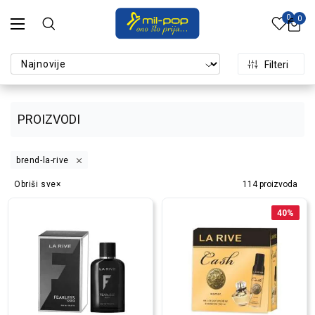
0
0
Filteri
PROIZVODI
brend-la-rive
Obriši sve
114
proizvoda
40
%