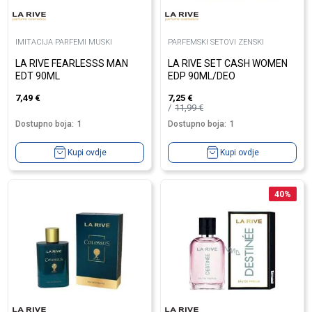
IMITACIJA PARFEMI MUSKI
PARFEMSKI SETOVI ZENSKI
LA RIVE FEARLESSS MAN
LA RIVE SET CASH WOMEN
EDT 90ML
EDP 90ML/DEO
7,49
€
7,25
€
11,99
€
Dostupno boja:
1
Dostupno boja:
1
Kupi ovdje
Kupi ovdje
40
%