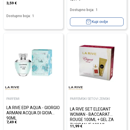
3,59
€
Dostupno boja:
1
Dostupno boja:
1
Kupi ovdje
PARFEMI
PARFEMSKI SETOVI ZENSKI
LA RIVE EDP AQUA - GIORGIO
LA RIVE SET ELEGANT
ARMANI ACQUA DI GIOIA
WOMAN - BACCARAT
90ML
ROUGE 100ML + GEL ZA
7,49
€
TUSIRANJE 100 ML
11,99
€