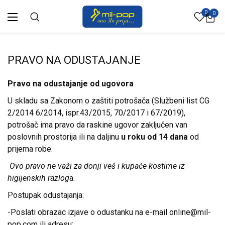
0
0
PRAVO NA ODUSTAJANJE
Pravo na odustajanje od ugovora
U skladu sa Zakonom o zaštiti potrošača (Službeni list CG
2/2014 6/2014, ispr.43/2015, 70/2017 i 67/2019),
potrošač ima pravo da raskine ugovor zaključen van
poslovnih prostorija ili na daljinu
u roku od 14 dana
od
prijema robe.
Ovo
pravo
ne
va
ž
i
za
donji
ve
š
i
kupa
ć
e
kostime
iz
higijenskih
razlog
a.
Postupak odustajanja:
-Poslati obrazac izjave o odustanku na e-mail online@mil-
pop.com ili adresu: