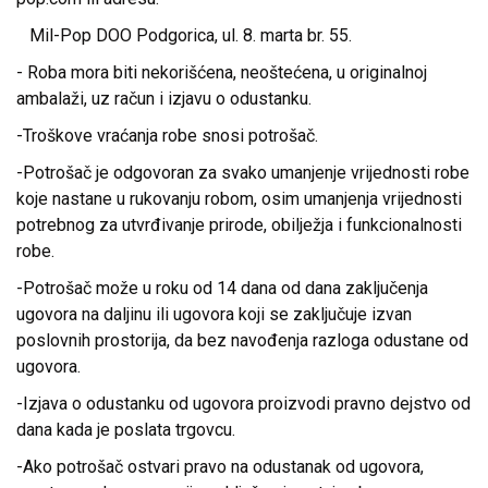
Mil-Pop DOO Podgorica, ul. 8. marta br. 55.
- Roba mora biti nekorišćena, neoštećena, u originalnoj
ambalaži, uz račun i izjavu o odustanku.
-Troškove vraćanja robe snosi potrošač.
-Potrošač je odgovoran za svako umanjenje vrijednosti robe
koje nastane u rukovanju robom, osim umanjenja vrijednosti
potrebnog za utvrđivanje prirode, obilježja i funkcionalnosti
robe.
-Potrošač može u roku od 14 dana od dana zaključenja
ugovora na daljinu ili ugovora koji se zaključuje izvan
poslovnih prostorija, da bez navođenja razloga odustane od
ugovora.
-Izjava o odustanku od ugovora proizvodi pravno dejstvo od
dana kada je poslata trgovcu.
-Ako potrošač ostvari pravo na odustanak od ugovora,