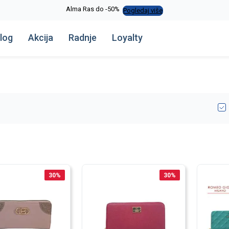
Alma Ras do -50%
Pogledaj više
log
Akcija
Radnje
Loyalty
30
%
30
%