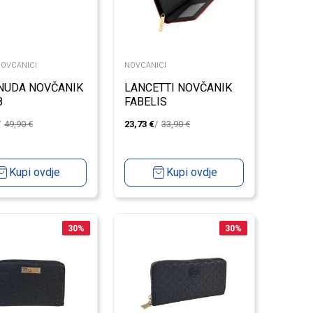
NOVCANICI
NOVCANICI
NUDA NOVČANIK
LANCETTI NOVČANIK
8
FABELIS
49,90
€
23,73
€
33,90
€
Kupi ovdje
Kupi ovdje
30
%
30
%