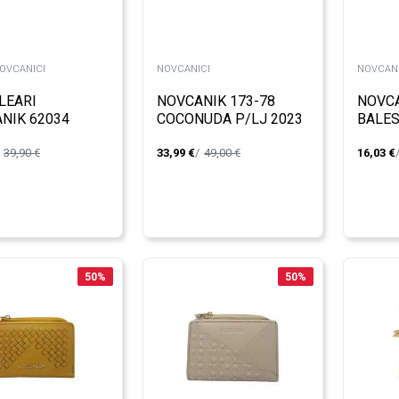
NOVCANICI
NOVCANICI
NOVCANI
LEARI
NOVCANIK 173-78
NOVCA
NIK 62034
COCONUDA P/LJ 2023
BALE
39,90
€
33,99
€
49,00
€
16,03
€
50
%
50
%