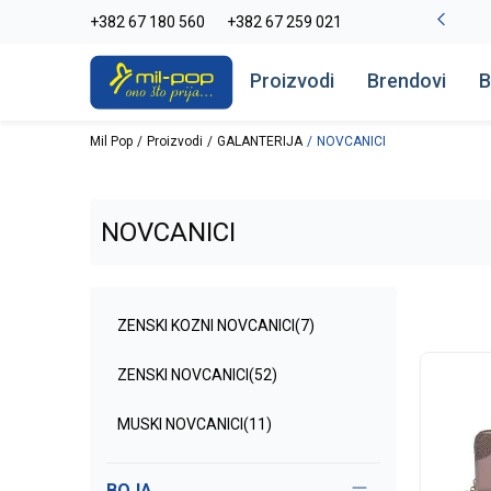
La Plage peškiri do -30%
+382 67 180 560
+382 67 259 021
Pogledaj više
Proizvodi
Brendovi
B
Mil Pop
Proizvodi
GALANTERIJA
NOVCANICI
NOVCANICI
ZENSKI KOZNI NOVCANICI
(7)
ZENSKI NOVCANICI
(52)
MUSKI NOVCANICI
(11)
BOJA