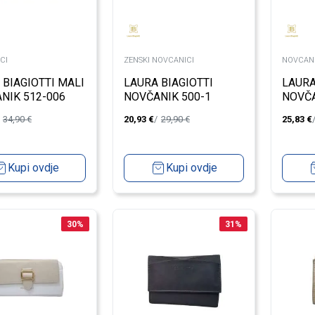
CI
ZENSKI NOVCANICI
NOVCANI
 BIAGIOTTI MALI
LAURA BIAGIOTTI
LAURA
NIK 512-006
NOVČANIK 500-1
NOVČA
ADAMS
BETRI
34,90
€
20,93
€
29,90
€
25,83
€
Kupi ovdje
Kupi ovdje
30
%
31
%