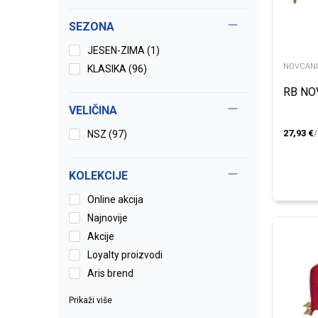
SEZONA
JESEN-ZIMA (1)
NOVCANI
KLASIKA (96)
RB NO
VELIČINA
27,93
€
NSZ
(97)
KOLEKCIJE
Online akcija
Najnovije
Akcije
Loyalty proizvodi
Aris brend
Prikaži više