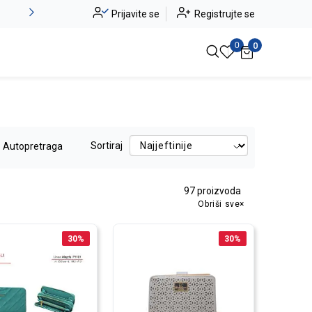
Novo u ponudi - Jadea
Prijavite se
Registrujte se
Pogledaj više
0
0
Sortiraj
Autopretraga
97
proizvoda
Obriši sve
30
%
30
%