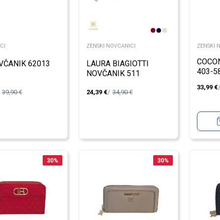
CI
ZENSKI NOVCANICI
ZENSKI 
COCO
VČANIK 62013
LAURA BIAGIOTTI
403-5
NOVČANIK 511
33,99
€
39,90
€
24,39
€
34,90
€
30
%
30
%