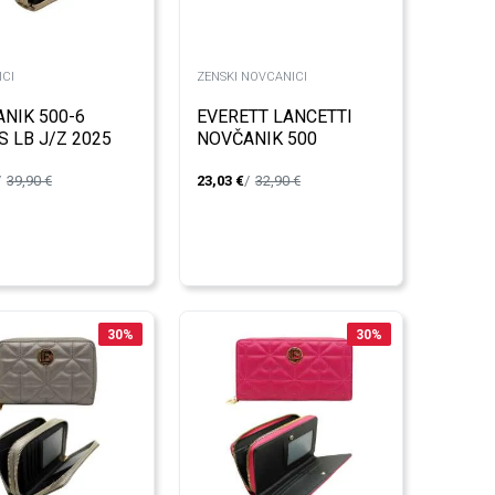
CI
ZENSKI NOVCANICI
NIK 500-6
EVERETT LANCETTI
 LB J/Z 2025
NOVČANIK 500
39,90
€
23,03
€
32,90
€
30
%
30
%