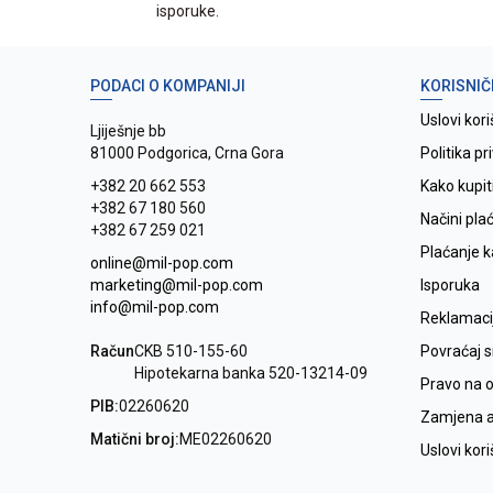
isporuke.
PODACI O KOMPANIJI
KORISNIČ
Uslovi kori
Ljiješnje bb
81000 Podgorica, Crna Gora
Politika pr
+382 20 662 553
Kako kupit
+382 67 180 560
Načini pla
+382 67 259 021
Plaćanje 
online@mil-pop.com
marketing@mil-pop.com
Isporuka
info@mil-pop.com
Reklamaci
Račun
CKB 510-155-60
Povraćaj 
Hipotekarna banka 520-13214-09
Pravo na 
PIB:
02260620
Zamjena ar
Matični broj:
ME02260620
Uslovi kor