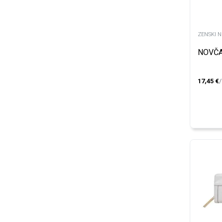
ZENSKI 
NOVČA
17,45
€