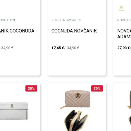
NOVCANICI
ZENSKI NOVCANICI
NOVCANI
NIK COCONUDA
COCNUDA NOVČANIK
NOVCA
ADAMS
34,90
€
17,45
€
34,90
€
27,93
€
30
%
30
%