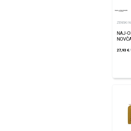
ZENSKI 
NAJ-O
NOVČA
27,93
€