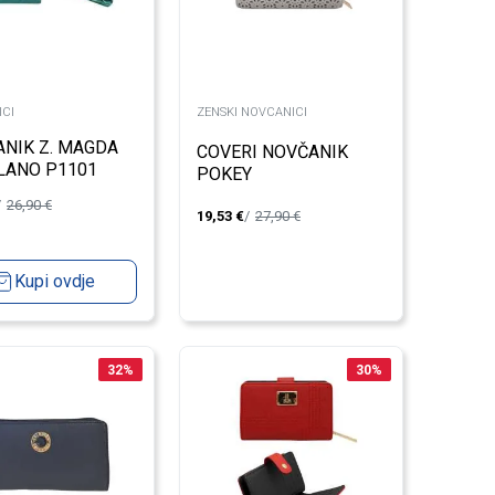
CI
ZENSKI NOVCANICI
NIK Z. MAGDA
COVERI NOVČANIK
LANO P1101
POKEY
HESE
26,90
€
19,53
€
27,90
€
Kupi ovdje
32
%
30
%