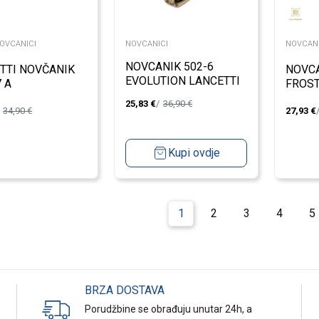
NOVCANICI
NOVCANICI
NOVCANI
NOVCANIK 502-6
TTI NOVČANIK
NOVCA
EVOLUTION LANCETTI
 A
FROST
J/Z 2025
25,83
€
36,90
€
34,90
€
27,93
€
Kupi ovdje
1
2
3
4
5
BRZA DOSTAVA
Porudžbine se obrađuju unutar 24h, a