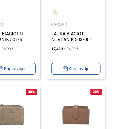
CI
NOVCANICI
 BIAGIOTTI
LAURA BIAGIOTTI
NIK 501-6
NOVČANIK 503-001
X
36,90
€
17,43
€
24,90
€
Kupi ovdje
Kupi ovdje
30
%
30
%