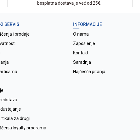
besplatna dostava je već od 25€.
KI SERVIS
INFORMACIJE
šćenja i prodaje
O nama
ivatnosti
Zaposlenje
i
Kontakt
ćanja
Saradnja
karticama
Najčešća pitanja
je
sredstava
odustajanje
tikala za drugi
išćenja loyalty programa