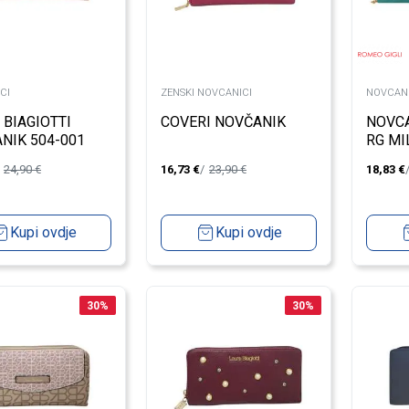
CI
ZENSKI NOVCANICI
NOVCANI
 BIAGIOTTI
COVERI NOVČANIK
NOVCA
NIK 504-001
RG MI
TURC
24,90
€
16,73
€
23,90
€
18,83
€
Kupi ovdje
Kupi ovdje
30
%
30
%