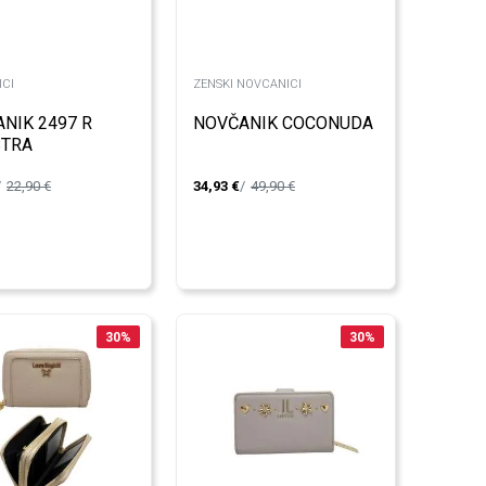
CI
ZENSKI NOVCANICI
NIK 2497 R
NOVČANIK COCONUDA
STRA
22,90
€
34,93
€
49,90
€
30
%
30
%