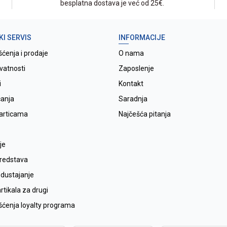
besplatna dostava je već od 25€.
KI SERVIS
INFORMACIJE
šćenja i prodaje
O nama
ivatnosti
Zaposlenje
i
Kontakt
ćanja
Saradnja
karticama
Najčešća pitanja
je
sredstava
odustajanje
tikala za drugi
išćenja loyalty programa