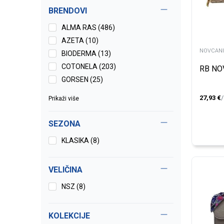
BRENDOVI
ALMA RAS (486)
AZETA (10)
NOVCANI
BIODERMA (13)
COTONELA (203)
RB NO
GORSEN (25)
27,93
€
Prikaži više
SEZONA
KLASIKA (8)
VELIČINA
NSZ
(8)
KOLEKCIJE