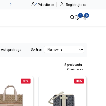
Novo u ponudi - Jadea
Prijavite se
Registrujte se
Pogledaj više
0
0
Sortiraj
Autopretraga
8
proizvoda
Obriši sve
30
%
30
%