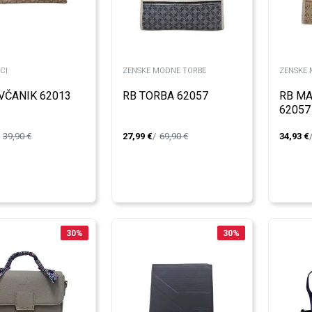
CI
ZENSKE MODNE TORBE
ZENSKE 
VČANIK 62013
RB TORBA 62057
RB M
62057
39,90
€
27,99
€
69,90
€
34,93
€
30
%
30
%