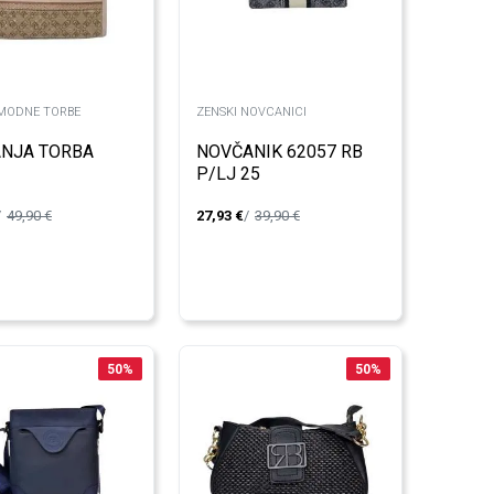
MODNE TORBE
ZENSKI NOVCANICI
ANJA TORBA
NOVČANIK 62057 RB
P/LJ 25
49,90
€
27,93
€
39,90
€
50
%
50
%