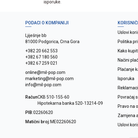
isporuke.
PODACI O KOMPANIJI
KORISNIČ
Uslovi kori
Ljiješnje bb
81000 Podgorica, Crna Gora
Politika pr
+382 20 662 553
Kako kupit
+382 67 180 560
Načini pla
+382 67 259 021
Plaćanje 
online@mil-pop.com
marketing@mil-pop.com
Isporuka
info@mil-pop.com
Reklamaci
Račun
CKB 510-155-60
Povraćaj 
Hipotekarna banka 520-13214-09
Pravo na 
PIB:
02260620
Zamjena ar
Matični broj:
ME02260620
Uslovi kor