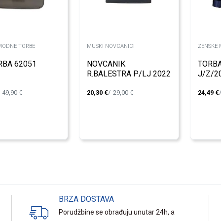
MODNE TORBE
MUSKI NOVCANICI
ZENSKE 
RBA 62051
NOVCANIK
TORBA
R.BALESTRA P/LJ 2022
J/Z/2
091-1 UOMO
49,90
€
20,30
€
29,00
€
24,49
€
BRZA DOSTAVA
Porudžbine se obrađuju unutar 24h, a