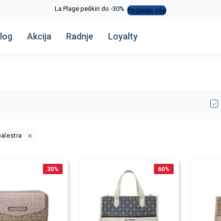
Alma Ras do -50%
Pogledaj više
log
Akcija
Radnje
Loyalty
balestra
30
%
60
%