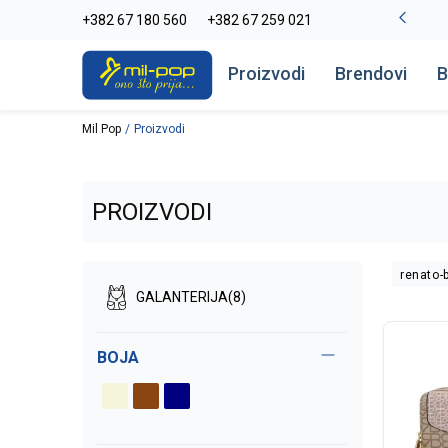
La Plage peškiri do -30%
+382 67 180 560
+382 67 259 021
Pogledaj više
Proizvodi
Brendovi
B
Mil Pop
Proizvodi
PROIZVODI
renato-
GALANTERIJA
(8)
BOJA