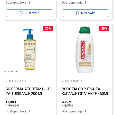
Dostupno boja:
1
Dostupno boja:
1
Kupi ovdje
Kupi ovdje
20
%
20
%
ZENSKA KUPKA
ZENSKA KUPKA
BIODERMA ATODERM ULJE
BOROTALCO PJENA ZA
ZA TUSIRANJE 200 ML
KUPANJE IDRATANTE 450ML
13,56
€
3,00
€
16,95
€
3,75
€
Dostupno boja:
1
Dostupno boja:
1