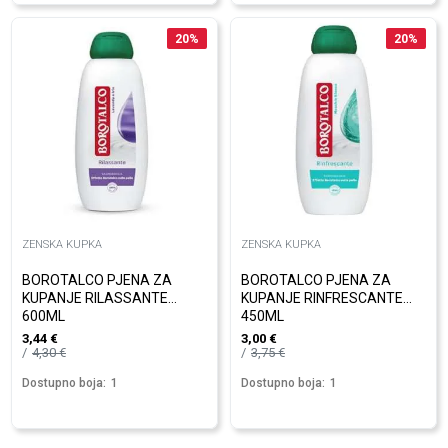
20
%
20
%
ZENSKA KUPKA
ZENSKA KUPKA
BOROTALCO PJENA ZA
BOROTALCO PJENA ZA
KUPANJE RILASSANTE
KUPANJE RINFRESCANTE
600ML
450ML
3,44
€
3,00
€
4,30
€
3,75
€
Dostupno boja:
1
Dostupno boja:
1