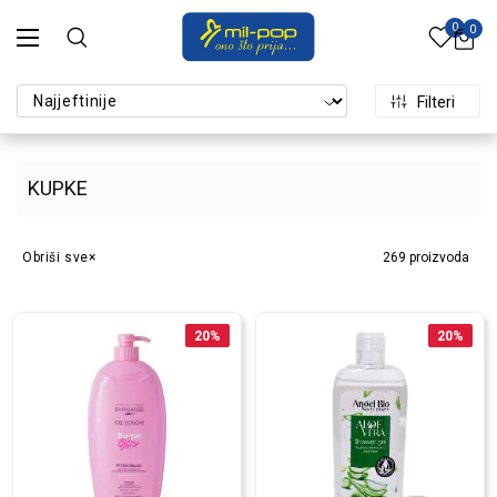
0
0
Filteri
KUPKE
Obriši sve
269
proizvoda
20
%
20
%