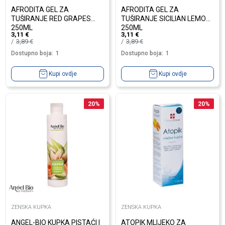
AFRODITA GEL ZA
AFRODITA GEL ZA
TUŠIRANJE RED GRAPES
TUŠIRANJE SICILIAN LEMON
250ML
250ML
3,11
€
3,11
€
3,89
€
3,89
€
Dostupno boja:
1
Dostupno boja:
1
Kupi ovdje
Kupi ovdje
20
%
20
%
ZENSKA KUPKA
ZENSKA KUPKA
ANGEL-BIO KUPKA PISTAĆI I
ATOPIK MLIJEKO ZA