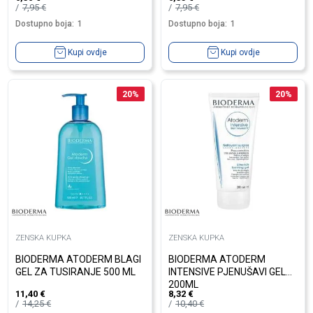
7,95
€
7,95
€
Dostupno boja:
1
Dostupno boja:
1
Kupi ovdje
Kupi ovdje
20
%
20
%
ZENSKA KUPKA
ZENSKA KUPKA
BIODERMA ATODERM BLAGI
BIODERMA ATODERM
GEL ZA TUSIRANJE 500 ML
INTENSIVE PJENUŠAVI GEL
200ML
11,40
€
8,32
€
14,25
€
10,40
€