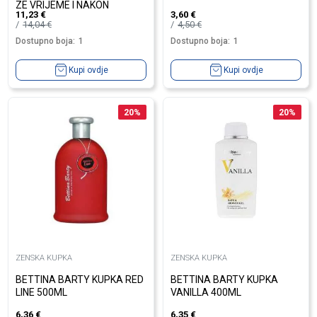
ZE VRIJEME I NAKON
11,23
€
3,60
€
TRUDNOĆE 2...
14,04
€
4,50
€
Dostupno boja:
1
Dostupno boja:
1
Kupi ovdje
Kupi ovdje
20
%
20
%
ZENSKA KUPKA
ZENSKA KUPKA
BETTINA BARTY KUPKA RED
BETTINA BARTY KUPKA
LINE 500ML
VANILLA 400ML
6,36
€
6,35
€