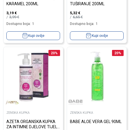
KARAMEL 200ML
TUŠIRANJE 200ML
3,19
€
5,32
€
3,99
€
6,65
€
Dostupno boja:
1
Dostupno boja:
1
Kupi ovdje
Kupi ovdje
20
%
20
%
ZENSKA KUPKA
ZENSKA KUPKA
AZETA ORGANSKA KUPKA
BABE ALOE VERA GEL 90ML
ZA INTIMNE DJELOVE TIJELA