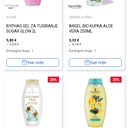
KUPKE
ZENSKA KUPKA
BYPHAS.GEL ZA TUSIRANJE
ANGEL-BIO KUPKA ALOE
SUGAR GLOW 2L
VERA 250ML
5,83
€
3,32
€
7,29
€
4,15
€
Dostupno boja:
1
Dostupno boja:
1
Kupi ovdje
Kupi ovdje
20
%
20
%