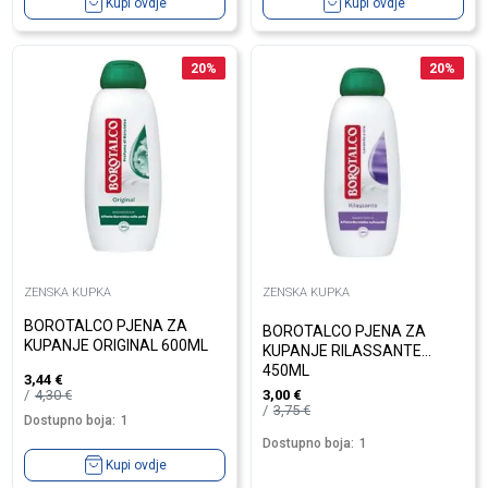
Kupi ovdje
Kupi ovdje
20
%
20
%
ZENSKA KUPKA
ZENSKA KUPKA
BOROTALCO PJENA ZA
BOROTALCO PJENA ZA
KUPANJE ORIGINAL 600ML
KUPANJE RILASSANTE
450ML
3,44
€
4,30
€
3,00
€
3,75
€
Dostupno boja:
1
Dostupno boja:
1
Kupi ovdje