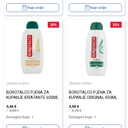
Kupi ovdje
Kupi ovdje
20
%
20
%
ZENSKA KUPKA
ZENSKA KUPKA
BOROTALCO PJENA ZA
BOROTALCO PJENA ZA
KUPANJE IDRATANTE 600ML
KUPANJE ORIGINAL 450ML
3,44
€
3,00
€
4,30
€
3,75
€
Dostupno boja:
1
Dostupno boja:
1