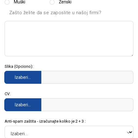
Muški
Ženski
Zašto želite da se zaposlite u našoj firmi?
Slika (Opciono):
Izaberi…
CV:
Izaberi…
Anti-spam zaštita - izračunajte koliko je 2 + 3 :