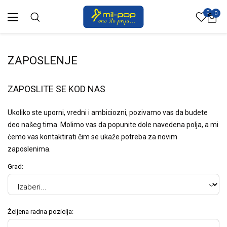
0
0
ZAPOSLENJE
ZAPOSLITE SE KOD NAS
Ukoliko ste uporni, vredni i ambiciozni, pozivamo vas da budete
deo našeg tima. Molimo vas da popunite dole navedena polja, a mi
ćemo vas kontaktirati čim se ukaže potreba za novim
zaposlenima.
Grad:
Željena radna pozicija: