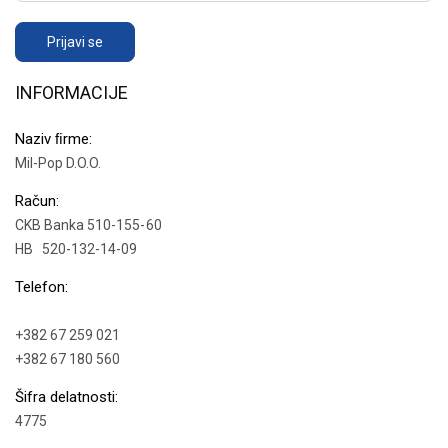
Prijavi se
INFORMACIJE
Naziv ﬁrme:
Mil-Pop D.O.O.
Račun:
CKB Banka 510-155-60
HB 520-132-14-09
Telefon:
+382 67 259 021
+382 67 180 560
Šifra delatnosti:
4775