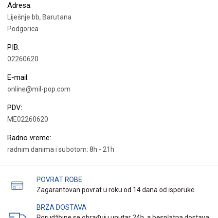
Adresa:
Liješnje bb, Barutana
Podgorica
PIB:
02260620
E-mail:
online@mil-pop.com
PDV:
ME02260620
Radno vreme:
radnim danima i subotom: 8h - 21h
POVRAT ROBE
Zagarantovan povrat u roku od 14 dana od isporuke.
BRZA DOSTAVA
Porudžbine se obrađuju unutar 24h, a besplatna dostava