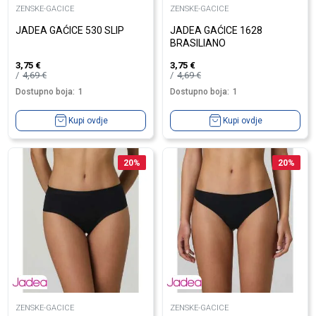
ZENSKE-GACICE
ZENSKE-GACICE
JADEA GAĆICE 530 SLIP
JADEA GAĆICE 1628
BRASILIANO
3,75
€
3,75
€
4,69
€
4,69
€
Dostupno boja:
1
Dostupno boja:
1
Kupi ovdje
Kupi ovdje
20
%
20
%
ZENSKE-GACICE
ZENSKE-GACICE