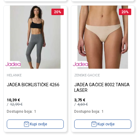
20
%
20
%
HELANKE
ZENSKE-GACICE
JADEA BICIKLISTIČKE 4266
JADEA GAĆICE 8002 TANGA
LASER
10,39
€
3,75
€
12,99
€
4,69
€
Dostupno boja:
1
Dostupno boja:
1
Kupi ovdje
Kupi ovdje