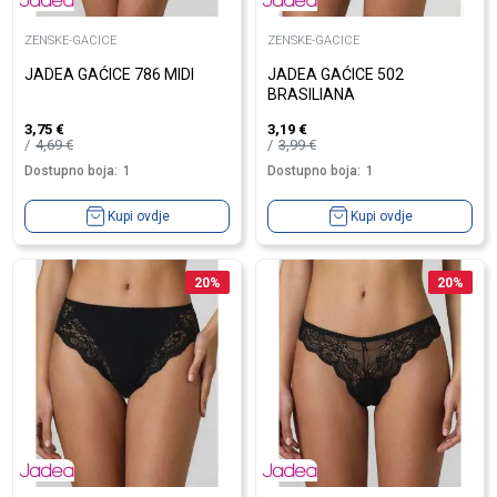
ZENSKE-GACICE
ZENSKE-GACICE
JADEA GAĆICE 786 MIDI
JADEA GAĆICE 502
BRASILIANA
3,75
€
3,19
€
4,69
€
3,99
€
Dostupno boja:
1
Dostupno boja:
1
Kupi ovdje
Kupi ovdje
20
%
20
%