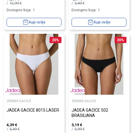
12,99
€
5,49
€
Dostupno boja:
1
Dostupno boja:
1
Kupi ovdje
Kupi ovdje
20
%
20
%
ZENSKE-GACICE
ZENSKE-GACICE
JADEA GAĆICE 8015 LASER
JADEA GAĆICE 502
BRASILIANA
4,39
€
3,19
€
5,49
€
3,99
€