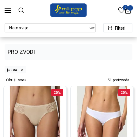
0
0
Filteri
PROIZVODI
jadea
Obriši sve
51
proizvoda
20
%
20
%