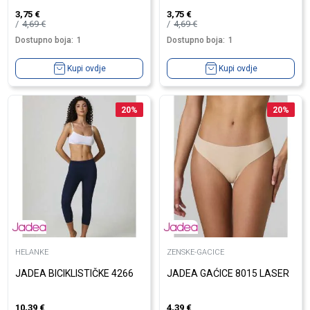
3,75
€
3,75
€
4,69
€
4,69
€
Dostupno boja:
1
Dostupno boja:
1
Kupi ovdje
Kupi ovdje
20
%
20
%
HELANKE
ZENSKE-GACICE
JADEA BICIKLISTIČKE 4266
JADEA GAĆICE 8015 LASER
10,39
€
4,39
€