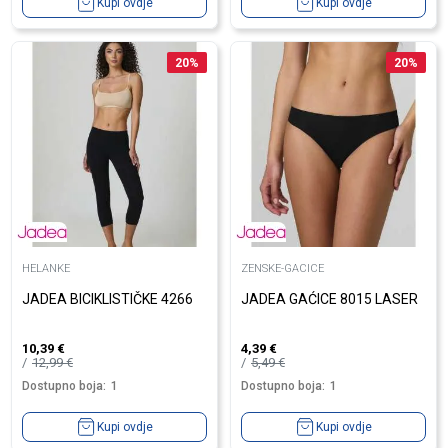
Kupi ovdje
Kupi ovdje
20
%
20
%
HELANKE
ZENSKE-GACICE
JADEA BICIKLISTIČKE 4266
JADEA GAĆICE 8015 LASER
10,39
€
4,39
€
12,99
€
5,49
€
Dostupno boja:
1
Dostupno boja:
1
Kupi ovdje
Kupi ovdje