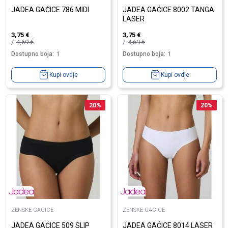
JADEA GAĆICE 786 MIDI
JADEA GAĆICE 8002 TANGA
LASER
3,75
€
3,75
€
4,69
€
4,69
€
Dostupno boja:
1
Dostupno boja:
1
Kupi ovdje
Kupi ovdje
20
%
20
%
ZENSKE-GACICE
ZENSKE-GACICE
JADEA GAĆICE 509 SLIP
JADEA GAĆICE 8014 LASER