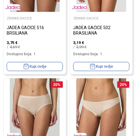
ZENSKE-GACICE
ZENSKE-GACICE
JADEA GAĆICE 516
JADEA GAĆICE 502
BRSILIANA
BRASILIANA
3,75
€
3,19
€
4,69
€
3,99
€
Dostupno boja:
1
Dostupno boja:
1
Kupi ovdje
Kupi ovdje
20
%
20
%