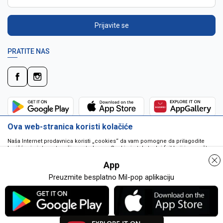
Prijavite se
PRATITE NAS
Ova web-stranica koristi kolačiće
Naša Internet prodavnica koristi „cookies“ da vam pomogne da prilagodite
korišćenje interneta vašim potrebama. Cookie je tekstualni fajl koji je smešten
na vašem hard disku od strane web servera. Cookie-ji ne mogu biti korišćeni
da pokrenu program ili da isporuče virus vašem računaru. Cookie-i su
App
jedinstveno dodeljeni vama, i jedino mogu biti pročitani od strane web servera
u domenu koji vam ih je poslao.
Preuzmite besplatno Mil-pop aplikaciju
Nastojimo da budemo što precizniji u opisu proizvoda, prikazu slika i samih
Detaljnije
cijena ali ne možemo garantovati da su sve informacije kompletne i bez
grešaka. Svi artikli na sajtu su dio naše ponude i ne podrazumjeva se da su
Saznaj više
Nužni
Statistika
Marketing
dostupni u svakom trenutku. Raspoloživost robe možete provjeriti
besplatnim pozivom na broj 067259021.