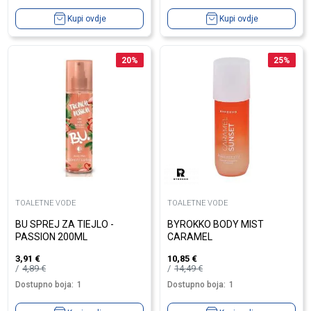
Kupi ovdje
Kupi ovdje
20
%
25
%
TOALETNE VODE
TOALETNE VODE
BU SPREJ ZA TIEJLO -
BYROKKO BODY MIST
PASSION 200ML
CARAMEL
3,91
€
10,85
€
4,89
€
14,49
€
Dostupno boja:
1
Dostupno boja:
1