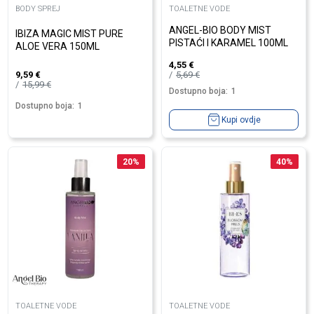
BODY SPREJ
TOALETNE VODE
ANGEL-BIO BODY MIST
IBIZA MAGIC MIST PURE
PISTAĆI I KARAMEL 100ML
ALOE VERA 150ML
4,55
€
5,69
€
9,59
€
15,99
€
Dostupno boja:
1
Dostupno boja:
1
Kupi ovdje
20
%
40
%
TOALETNE VODE
TOALETNE VODE