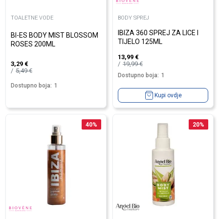
TOALETNE VODE
BODY SPREJ
IBIZA 360 SPREJ ZA LICE I
BI-ES BODY MIST BLOSSOM
TIJELO 125ML
ROSES 200ML
13,99
€
19,99
€
3,29
€
5,49
€
Dostupno boja:
1
Dostupno boja:
1
Kupi ovdje
40
%
20
%