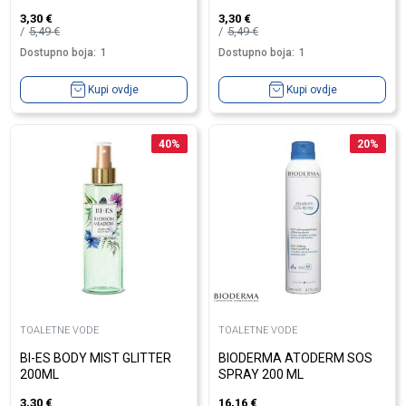
3,30
€
3,30
€
5,49
€
5,49
€
Dostupno boja:
1
Dostupno boja:
1
Kupi ovdje
Kupi ovdje
40
%
20
%
TOALETNE VODE
TOALETNE VODE
BI-ES BODY MIST GLITTER
BIODERMA ATODERM SOS
200ML
SPRAY 200 ML
3,30
€
16,16
€