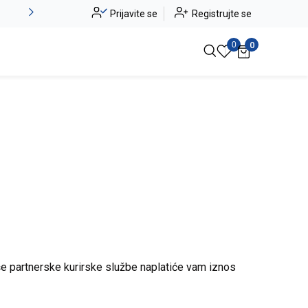
Alma Ras do -50%
Prijavite se
Registrujte se
Pogledaj više
0
0
naše partnerske kurirske službe naplatiće vam iznos