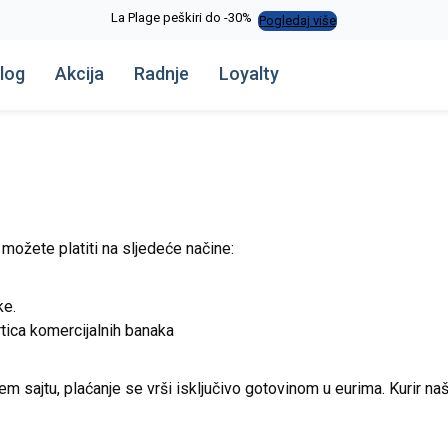
La Plage peškiri do -30%
Pogledaj više
log
Akcija
Radnje
Loyalty
možete platiti na sljedeće načine:
uke.
rtica komercijalnih banaka
šem sajtu, plaćanje se vrši isključivo gotovinom u eurima. Kurir 