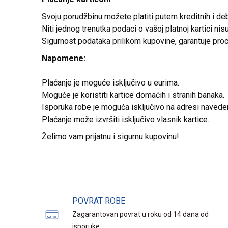
Svoju porudžbinu možete platiti putem kreditnih i deb
Niti jednog trenutka podaci o vašoj platnoj kartici n
Sigurnost podataka prilikom kupovine, garantuje pro
Napomene:
Plaćanje je moguće isključivo u eurima.
Moguće je koristiti kartice domaćih i stranih banaka
Isporuka robe je moguća isključivo na adresi navede
Plaćanje može izvršiti isključivo vlasnik kartice.
Želimo vam prijatnu i sigurnu kupovinu!
POVRAT ROBE
Zagarantovan povrat u roku od 14 dana od
isporuke.