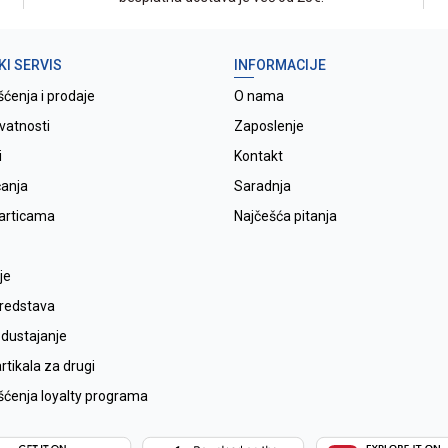
KI SERVIS
INFORMACIJE
šćenja i prodaje
O nama
ivatnosti
Zaposlenje
i
Kontakt
ćanja
Saradnja
karticama
Najčešća pitanja
je
sredstava
odustajanje
tikala za drugi
išćenja loyalty programa