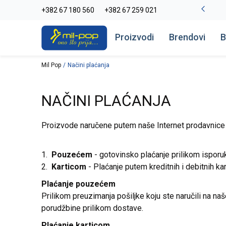
-20% na kompletan asortiman
+382 67 180 560
+382 67 259 021
Pogledaj više
Proizvodi
Brendovi
B
Mil Pop
Načini plaćanja
NAČINI PLAĆANJA
Proizvode naručene putem naše Internet prodavnice 
1.
Pouzećem
- gotovinsko plaćanje prilikom ispor
2.
Karticom
- Plaćanje putem kreditnih i debitnih ka
Plaćanje pouzećem
Prilikom preuzimanja pošiljke koju ste naručili na na
porudžbine prilikom dostave.
Plaćanje karticom