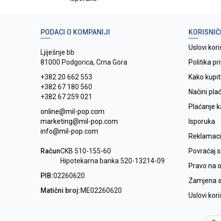
PODACI O KOMPANIJI
KORISNIČ
Uslovi kori
Ljiješnje bb
81000 Podgorica, Crna Gora
Politika pr
+382 20 662 553
Kako kupit
+382 67 180 560
Načini pla
+382 67 259 021
Plaćanje 
online@mil-pop.com
marketing@mil-pop.com
Isporuka
info@mil-pop.com
Reklamaci
Račun
CKB 510-155-60
Povraćaj 
Hipotekarna banka 520-13214-09
Pravo na 
PIB:
02260620
Zamjena ar
Matični broj:
ME02260620
Uslovi kor