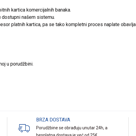
itnih kartica komercijalnih banaka.
isu dostupni našem sistemu.
cesor platnih kartica, pa se tako kompletni proces naplate obav
.
noj u porudžbini.
BRZA DOSTAVA
Porudžbine se obrađuju unutar 24h, a
besplatna dostava je već od 25€.