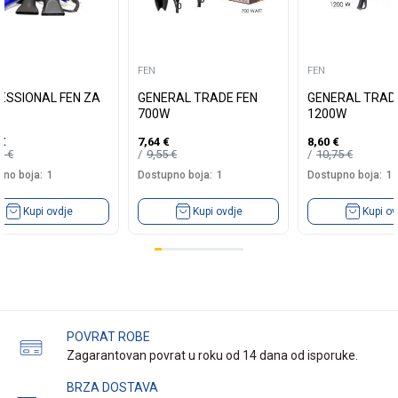
FEN
FEN
ESSIONAL FEN ZA
GENERAL TRADE FEN
GENERAL TRAD
700W
1200W
€
7,64
€
8,60
€
99
€
9,55
€
10,75
€
no boja:
1
Dostupno boja:
1
Dostupno boja:
1
Kupi ovdje
Kupi ovdje
Kupi ov
POVRAT ROBE
Zagarantovan povrat u roku od 14 dana od isporuke.
BRZA DOSTAVA