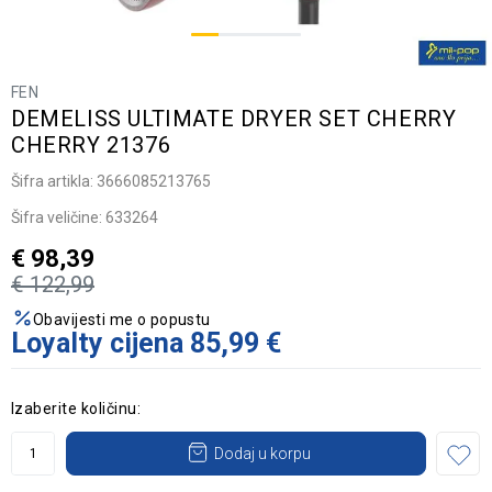
FEN
DEMELISS ULTIMATE DRYER SET CHERRY
CHERRY 21376
Šifra artikla:
3666085213765
Šifra veličine:
633264
€
98,39
€
122,99
Obavijesti me o popustu
Loyalty cijena
85,99
€
Izaberite količinu:
Dodaj u korpu