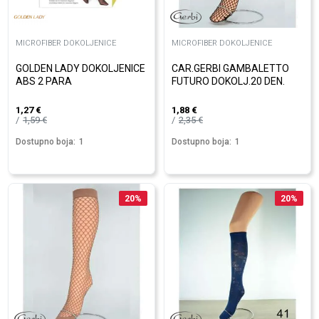
MICROFIBER DOKOLJENICE
MICROFIBER DOKOLJENICE
GOLDEN LADY DOKOLJENICE
CAR.GERBI GAMBALETTO
ABS 2 PARA
FUTURO DOKOLJ.20 DEN.
1,27
€
1,88
€
1,59
€
2,35
€
Dostupno boja:
1
Dostupno boja:
1
20
%
20
%