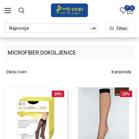
0
0
Filteri
MICROFIBER DOKOLJENICE
Obriši sve
8
proizvoda
20
%
20
%