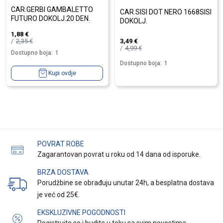
CAR.GERBI GAMBALETTO
CAR.SISI DOT NERO 1668SISI
FUTURO DOKOLJ.20 DEN.
DOKOLJ.
1,88
€
2,35
€
3,49
€
4,99
€
Dostupno boja:
1
Dostupno boja:
1
Kupi ovdje
POVRAT ROBE
Zagarantovan povrat u roku od 14 dana od isporuke.
BRZA DOSTAVA
Porudžbine se obrađuju unutar 24h, a besplatna dostava
je već od 25€.
EKSKLUZIVNE POGODNOSTI