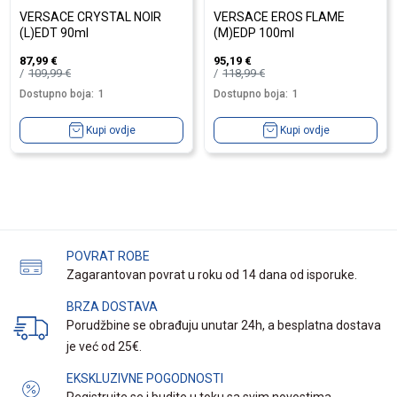
VERSACE CRYSTAL NOIR
VERSACE EROS FLAME
(L)EDT 90ml
(M)EDP 100ml
87,99
€
95,19
€
109,99
€
118,99
€
Dostupno boja:
1
Dostupno boja:
1
Kupi ovdje
Kupi ovdje
POVRAT ROBE
Zagarantovan povrat u roku od 14 dana od isporuke.
BRZA DOSTAVA
Porudžbine se obrađuju unutar 24h, a besplatna dostava
je već od 25€.
EKSKLUZIVNE POGODNOSTI