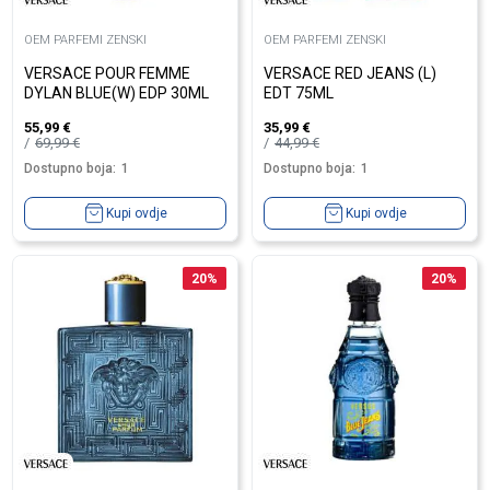
OEM PARFEMI ZENSKI
OEM PARFEMI ZENSKI
VERSACE POUR FEMME
VERSACE RED JEANS (L)
DYLAN BLUE(W) EDP 30ML
EDT 75ML
55,99
€
35,99
€
69,99
€
44,99
€
Dostupno boja:
1
Dostupno boja:
1
Kupi ovdje
Kupi ovdje
20
%
20
%