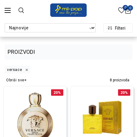
0
0
Filteri
PROIZVODI
versace
Obriši sve
8
proizvoda
20
%
20
%