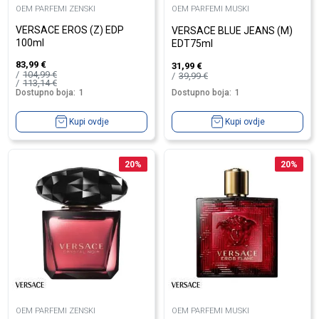
OEM PARFEMI ZENSKI
OEM PARFEMI MUSKI
VERSACE EROS (Z) EDP
VERSACE BLUE JEANS (M)
100ml
EDT75ml
83,99
€
31,99
€
104,99
€
39,99
€
113,14
€
Dostupno boja:
1
Dostupno boja:
1
Kupi ovdje
Kupi ovdje
20
%
20
%
OEM PARFEMI ZENSKI
OEM PARFEMI MUSKI