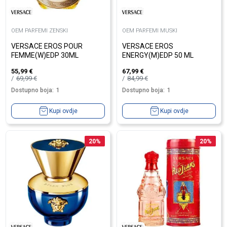
OEM PARFEMI ZENSKI
OEM PARFEMI MUSKI
VERSACE EROS POUR
VERSACE EROS
FEMME(W)EDP 30ML
ENERGY(M)EDP 50 ML
55,99
€
67,99
€
69,99
€
84,99
€
Dostupno boja:
1
Dostupno boja:
1
Kupi ovdje
Kupi ovdje
20
%
20
%