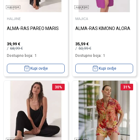
HALJINE
MAJICA
ALMA-RAS PAREO MARIS
ALMA-RAS KIMONO ALORA
39,99
€
35,59
€
68,99
€
50,99
€
Dostupno boja:
1
Dostupno boja:
1
Kupi ovdje
Kupi ovdje
30
%
31
%