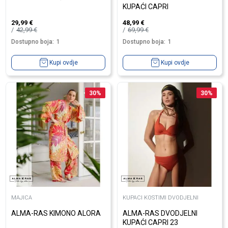
KUPAĆI CAPRI
29,99
€
48,99
€
42,99
€
69,99
€
Dostupno boja:
1
Dostupno boja:
1
Kupi ovdje
Kupi ovdje
30
%
30
%
MAJICA
KUPACI KOSTIMI DVODJELNI
ALMA-RAS KIMONO ALORA
ALMA-RAS DVODJELNI
KUPAĆI CAPRI 23