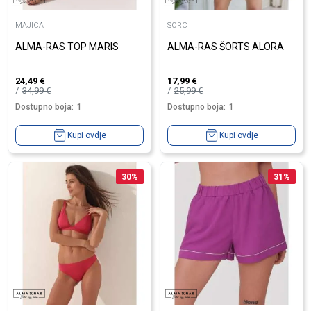
MAJICA
SORC
ALMA-RAS TOP MARIS
ALMA-RAS ŠORTS ALORA
24,49
€
17,99
€
34,99
€
25,99
€
Dostupno boja:
1
Dostupno boja:
1
Kupi ovdje
Kupi ovdje
30
%
31
%