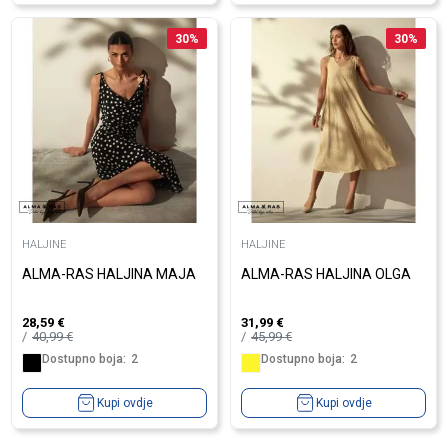
30
%
30
%
HALJINE
HALJINE
ALMA-RAS HALJINA MAJA
ALMA-RAS HALJINA OLGA
28,59
€
31,99
€
40,99
€
45,99
€
Dostupno boja:
2
Dostupno boja:
2
Kupi ovdje
Kupi ovdje