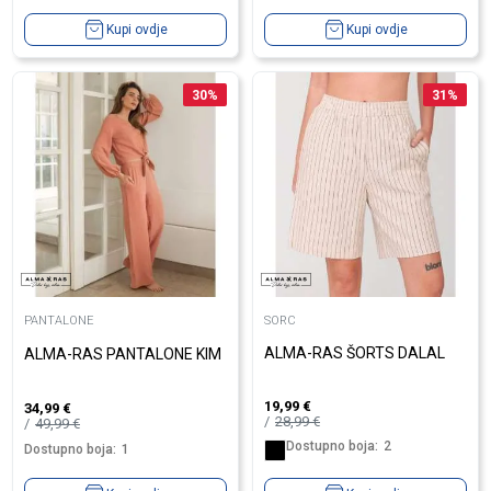
Kupi ovdje
Kupi ovdje
30
%
31
%
PANTALONE
SORC
ALMA-RAS ŠORTS DALAL
ALMA-RAS PANTALONE KIM
19,99
€
34,99
€
28,99
€
49,99
€
Dostupno boja:
2
Dostupno boja:
1