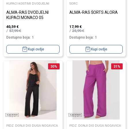
KUPACI KOSTIMI DVODJELNI
SORC
ALMA-RAS DVODJELNI
ALMA-RAS ŠORTS ALORA
KUPAĆI MONACO 05
40,59
€
17,99
€
57,99
€
25,99
€
Dostupno boja:
1
Dostupno boja:
1
Kupi ovdje
Kupi ovdje
30
%
31
%
PIDZ. DONJI DIO DUGA NOGAVICA
PIDZ. DONJI DIO DUGA NOGAVICA