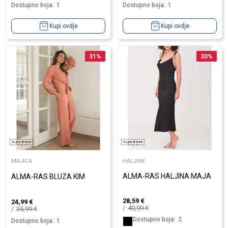
Dostupno boja:
1
Dostupno boja:
1
Kupi ovdje
Kupi ovdje
31
%
30
%
MAJICA
HALJINE
ALMA-RAS HALJINA MAJA
ALMA-RAS BLUZA KIM
28,59
€
24,99
€
40,99
€
35,99
€
Dostupno boja:
2
Dostupno boja:
1