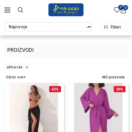
0
0
Filteri
PROIZVODI
alma-ras
Obriši sve
485
proizvoda
42
%
30
%