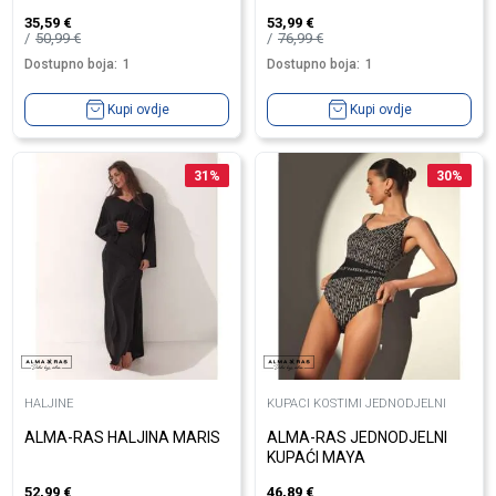
35,59
€
53,99
€
50,99
€
76,99
€
Dostupno boja:
1
Dostupno boja:
1
Kupi ovdje
Kupi ovdje
31
%
30
%
HALJINE
KUPACI KOSTIMI JEDNODJELNI
ALMA-RAS HALJINA MARIS
ALMA-RAS JEDNODJELNI
KUPAĆI MAYA
52,99
€
46,89
€