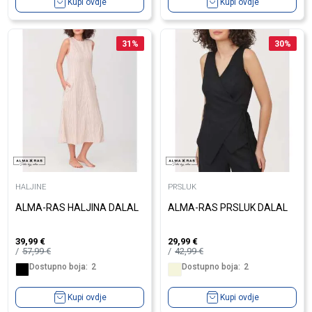
Kupi ovdje
Kupi ovdje
31
%
30
%
HALJINE
PRSLUK
ALMA-RAS HALJINA DALAL
ALMA-RAS PRSLUK DALAL
39,99
€
29,99
€
57,99
€
42,99
€
Dostupno boja:
2
Dostupno boja:
2
Kupi ovdje
Kupi ovdje