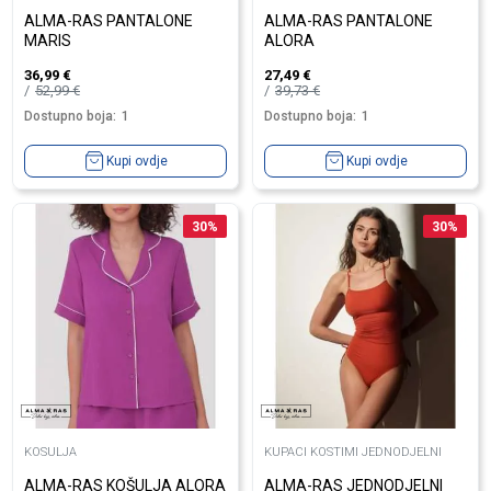
ALMA-RAS PANTALONE
ALMA-RAS PANTALONE
MARIS
ALORA
36,99
€
27,49
€
52,99
€
39,73
€
Dostupno boja:
1
Dostupno boja:
1
Kupi ovdje
Kupi ovdje
30
%
30
%
KOSULJA
KUPACI KOSTIMI JEDNODJELNI
ALMA-RAS KOŠULJA ALORA
ALMA-RAS JEDNODJELNI