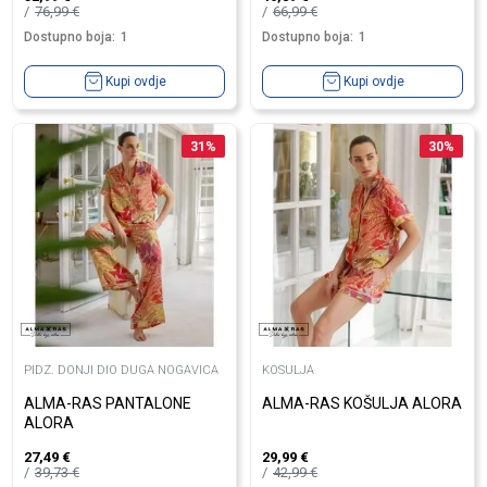
76,99
€
66,99
€
Dostupno boja:
1
Dostupno boja:
1
Kupi ovdje
Kupi ovdje
31
%
30
%
PIDZ. DONJI DIO DUGA NOGAVICA
KOSULJA
ALMA-RAS PANTALONE
ALMA-RAS KOŠULJA ALORA
ALORA
27,49
€
29,99
€
39,73
€
42,99
€