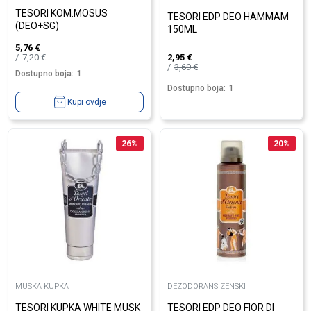
TESORI KOM.MOSUS
TESORI EDP DEO HAMMAM
(DEO+SG)
150ML
5,76
€
7,20
€
2,95
€
3,69
€
Dostupno boja:
1
Dostupno boja:
1
Kupi ovdje
26
%
20
%
MUSKA KUPKA
DEZODORANS ZENSKI
TESORI KUPKA WHITE MUSK
TESORI EDP DEO FIOR DI