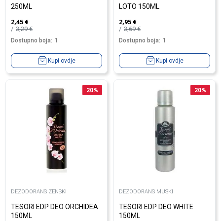
250ML
LOTO 150ML
2,45
€
2,95
€
3,29
€
3,69
€
Dostupno boja:
1
Dostupno boja:
1
Kupi ovdje
Kupi ovdje
20
%
20
%
DEZODORANS ZENSKI
DEZODORANS MUSKI
TESORI EDP DEO ORCHIDEA
TESORI EDP DEO WHITE
150ML
150ML