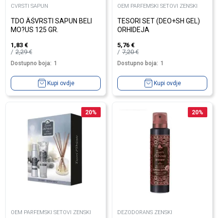
CVRSTI SAPUN
OEM PARFEMSKI SETOVI ZENSKI
TDO ÄŚVRSTI SAPUN BELI
TESORI SET (DEO+SH GEL)
MO?US 125 GR.
ORHIDEJA
1,83
€
5,76
€
2,29
€
7,20
€
Dostupno boja:
1
Dostupno boja:
1
Kupi ovdje
Kupi ovdje
20
%
20
%
OEM PARFEMSKI SETOVI ZENSKI
DEZODORANS ZENSKI