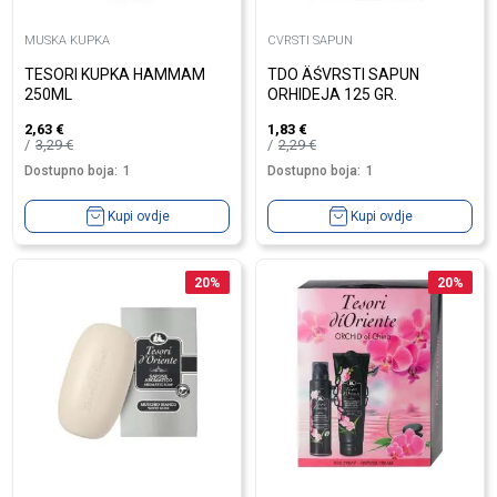
MUSKA KUPKA
CVRSTI SAPUN
TESORI KUPKA HAMMAM
TDO ÄŚVRSTI SAPUN
250ML
ORHIDEJA 125 GR.
2,63
€
1,83
€
3,29
€
2,29
€
Dostupno boja:
1
Dostupno boja:
1
Kupi ovdje
Kupi ovdje
20
%
20
%