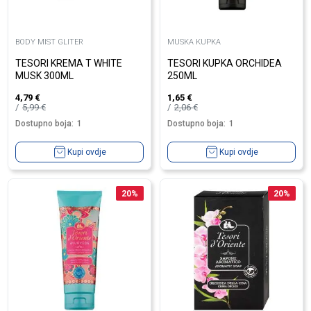
BODY MIST GLITER
MUSKA KUPKA
TESORI KREMA T WHITE
TESORI KUPKA ORCHIDEA
MUSK 300ML
250ML
4,79
€
1,65
€
5,99
€
2,06
€
Dostupno boja:
1
Dostupno boja:
1
Kupi ovdje
Kupi ovdje
20
%
20
%