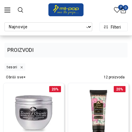
0
0
Filteri
PROIZVODI
tesori
Obriši sve
12
proizvoda
20
%
20
%