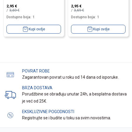
2,95
€
2,95
€
3,69
€
3,69
€
Dostupno boja:
1
Dostupno boja:
1
Kupi ovdje
Kupi ovdje
POVRAT ROBE
Zagarantovan povrat u roku od 14 dana od isporuke.
BRZA DOSTAVA
Porudžbine se obrađuju unutar 24h, a besplatna dostava
je već od 25€.
EKSKLUZIVNE POGODNOSTI
Registrujte se i budite u toku sa svim novostima.