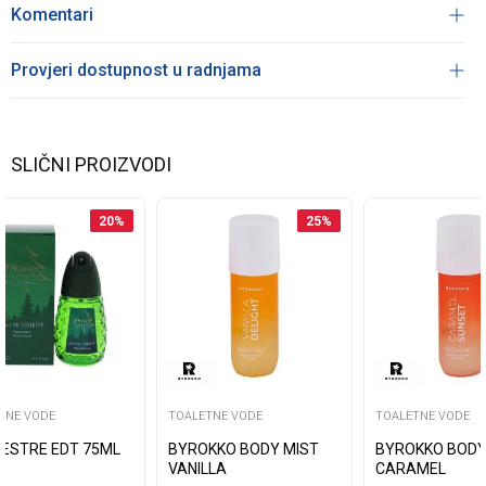
Komentari
Provjeri dostupnost u radnjama
SLIČNI PROIZVODI
20
%
25
%
TNE VODE
TOALETNE VODE
TOALETNE VODE
LVESTRE EDT 75ML
BYROKKO BODY MIST
BYROKKO BODY
VANILLA
CARAMEL