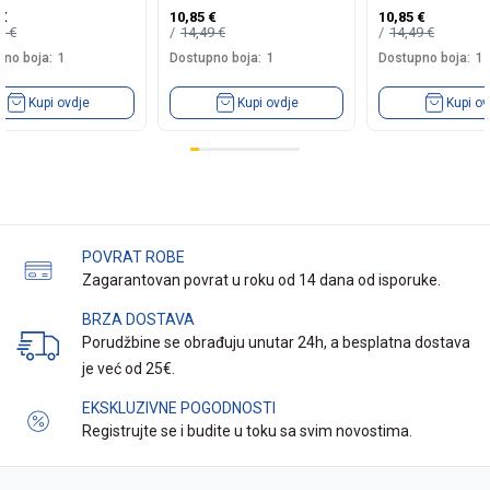
€
10,85
€
10,85
€
00
€
14,49
€
14,49
€
no boja:
1
Dostupno boja:
1
Dostupno boja:
1
Kupi ovdje
Kupi ovdje
Kupi ov
POVRAT ROBE
Zagarantovan povrat u roku od 14 dana od isporuke.
BRZA DOSTAVA
Porudžbine se obrađuju unutar 24h, a besplatna dostava
je već od 25€.
EKSKLUZIVNE POGODNOSTI
Registrujte se i budite u toku sa svim novostima.