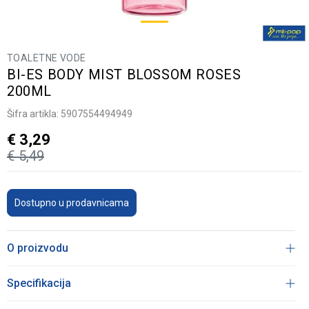
TOALETNE VODE
BI-ES BODY MIST BLOSSOM ROSES
200ML
Šifra artikla:
5907554494949
€
3,29
€
5,49
Dostupno u prodavnicama
O proizvodu
Specifikacija