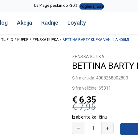
La Plage peškiri do -30%
Pogledaj više
log
Akcija
Radnje
Loyalty
 TIJELO
KUPKE
ZENSKA KUPKA
BETTINA BARTY KUPKA VANILLA 400ML
ZENSKA KUPKA
BETTINA BARTY
Šifra artikla:
4008268002800
Šifra veličine:
65311
€
6,35
€
7,95
Izaberite količinu: