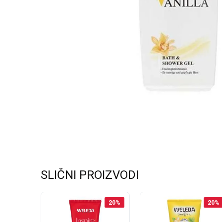
SLIČNI PROIZVODI
20
%
20
%
20
%