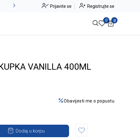
Alma Ras do -50%
Prijavite se
Registrujte se
Pogledaj više
0
0
 KUPKA VANILLA 400ML
Obavijesti me o popustu
Dodaj u korpu