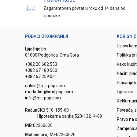
POVRAT ROBE
Zagarantovan povrat u roku od 14 dana od
isporuke.
PODACI O KOMPANIJI
KORISNIČ
Uslovi kori
Ljiješnje bb
81000 Podgorica, Crna Gora
Politika pr
+382 20 662 553
Kako kupit
+382 67 180 560
Načini pla
+382 67 259 021
Plaćanje 
online@mil-pop.com
marketing@mil-pop.com
Isporuka
info@mil-pop.com
Reklamaci
Račun
CKB 510-155-60
Povraćaj 
Hipotekarna banka 520-13214-09
Pravo na 
PIB:
02260620
Zamjena ar
Matični broj:
ME02260620