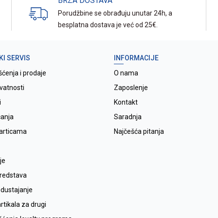
BRZA DOSTAVA
Porudžbine se obrađuju unutar 24h, a
besplatna dostava je već od 25€.
KI SERVIS
INFORMACIJE
šćenja i prodaje
O nama
ivatnosti
Zaposlenje
i
Kontakt
ćanja
Saradnja
karticama
Najčešća pitanja
je
sredstava
odustajanje
tikala za drugi