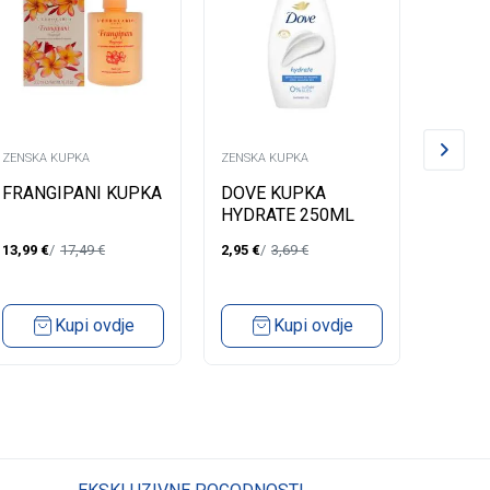
ZENSKA KUPKA
ZENSKA KUPKA
ZENSKA
FRANGIPANI KUPKA
DOVE KUPKA
LYCIA
HYDRATE 250ML
DELIC
13,99
€
17,49
€
2,95
€
3,69
€
2,84
€
Kupi ovdje
Kupi ovdje