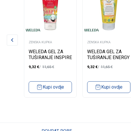
ZENSKA KUPKA
ZENSKA KUPKA
 ZA
WELEDA GEL ZA
WELEDA GEL ZA
A
TUŠIRANJE INSPIRE
TUŠIRANJE ENERGY
200ML
200ML
9,32
€
11,65
€
9,32
€
11,65
€
ML
dje
Kupi ovdje
Kupi ovdje