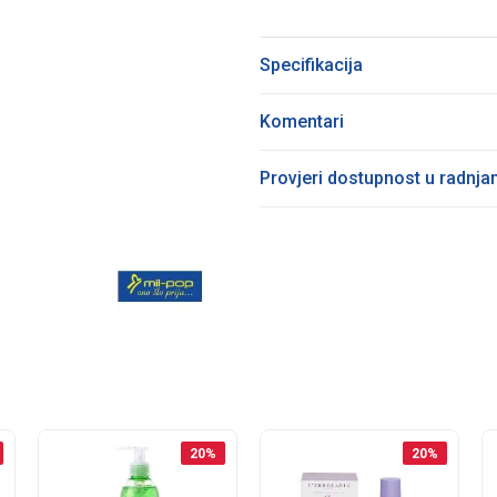
Specifikacija
Komentari
Provjeri dostupnost u radnj
20
%
20
%