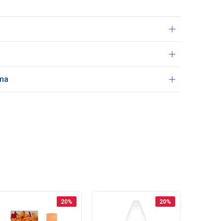
ama
20
%
20
%