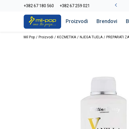
-20% na kompletan asortiman
+382 67 180 560
+382 67 259 021
Pogledaj više
Proizvodi
Brendovi
B
Mil Pop
Proizvodi
KOZMETIKA
NJEGA TIJELA
PREPARATI ZA