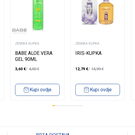
ZENSKA KUPKA
ZENSKA KUPKA
BABE ALOE VERA
IRIS-KUPKA
GEL 90ML
3,60
€
4,50
€
12,79
€
15,99
€
Kupi ovdje
Kupi ovdje