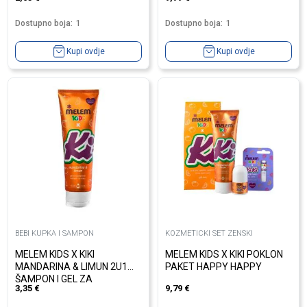
Dostupno boja:
1
Dostupno boja:
1
Kupi ovdje
Kupi ovdje
BEBI KUPKA I SAMPON
KOZMETICKI SET ZENSKI
MELEM KIDS X KIKI
MELEM KIDS X KIKI POKLON
MANDARINA & LIMUN 2U1
PAKET HAPPY HAPPY
ŠAMPON I GEL ZA
3,35
€
9,79
€
TUŠIRANJE 260 ML