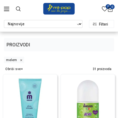
0
0
Filteri
PROIZVODI
melem
Obriši sve
31
proizvoda