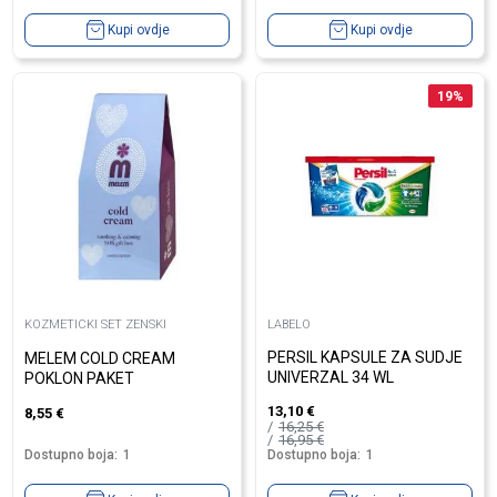
Kupi ovdje
Kupi ovdje
19
%
KOZMETICKI SET ZENSKI
LABELO
PERSIL KAPSULE ZA SUDJE
MELEM COLD CREAM
UNIVERZAL 34 WL
POKLON PAKET
13,10
€
8,55
€
16,25
€
16,95
€
Dostupno boja:
1
Dostupno boja:
1