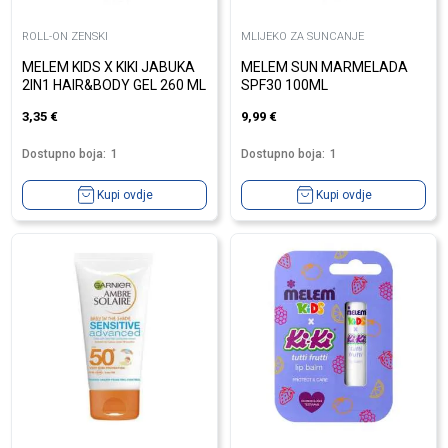
ROLL-ON ZENSKI
MLIJEKO ZA SUNCANJE
MELEM KIDS X KIKI JABUKA
MELEM SUN MARMELADA
2IN1 HAIR&BODY GEL 260 ML
SPF30 100ML
3,35
€
9,99
€
Dostupno boja:
1
Dostupno boja:
1
Kupi ovdje
Kupi ovdje