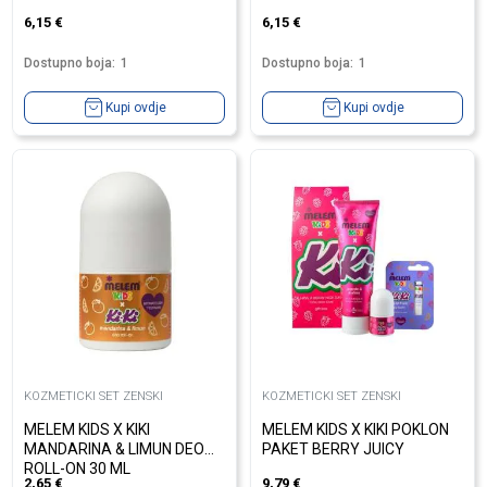
6,15
€
6,15
€
Dostupno boja:
1
Dostupno boja:
1
Kupi ovdje
Kupi ovdje
KOZMETICKI SET ZENSKI
KOZMETICKI SET ZENSKI
MELEM KIDS X KIKI
MELEM KIDS X KIKI POKLON
MANDARINA & LIMUN DEO
PAKET BERRY JUICY
ROLL-ON 30 ML
2,65
€
9,79
€