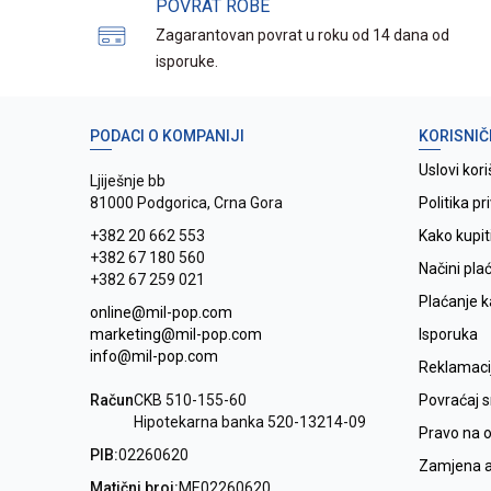
POVRAT ROBE
Zagarantovan povrat u roku od 14 dana od
isporuke.
PODACI O KOMPANIJI
KORISNIČ
Uslovi kori
Ljiješnje bb
81000 Podgorica, Crna Gora
Politika pr
+382 20 662 553
Kako kupit
+382 67 180 560
Načini pla
+382 67 259 021
Plaćanje 
online@mil-pop.com
marketing@mil-pop.com
Isporuka
info@mil-pop.com
Reklamaci
Račun
CKB 510-155-60
Povraćaj 
Hipotekarna banka 520-13214-09
Pravo na 
PIB:
02260620
Zamjena ar
Matični broj:
ME02260620