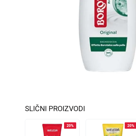
SLIČNI PROIZVODI
20
%
20
%
20
%