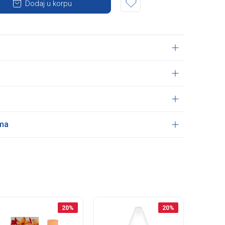
Dodaj u korpu
ama
20
%
20
%