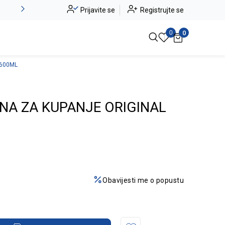
Novo u ponudi - Jadea
Prijavite se
Registrujte se
Pogledaj više
0
0
 600ML
NA ZA KUPANJE ORIGINAL
Obavijesti me o popustu