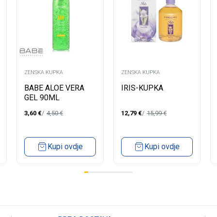
ZENSKA KUPKA
ZENSKA KUPKA
BABE ALOE VERA
IRIS-KUPKA
GEL 90ML
3,60
€
4,50
€
12,79
€
15,99
€
Kupi ovdje
Kupi ovdje