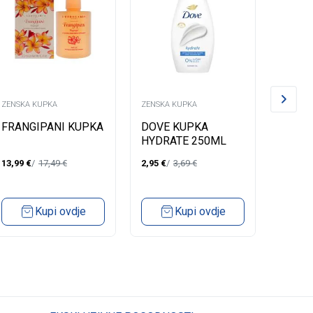
ZENSKA KUPKA
ZENSKA KUPKA
ZENSKA
FRANGIPANI KUPKA
DOVE KUPKA
LYCIA
HYDRATE 250ML
DELIC
13,99
€
17,49
€
2,95
€
3,69
€
2,84
€
Kupi ovdje
Kupi ovdje