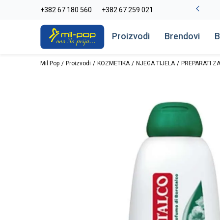
La Plage peškiri do -30%
+382 67 180 560
+382 67 259 021
Pogledaj više
Proizvodi
Brendovi
B
Mil Pop
Proizvodi
KOZMETIKA
NJEGA TIJELA
PREPARATI ZA