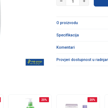
O proizvodu
Specifikacija
Komentari
Provjeri dostupnost u radnj
20
%
20
%