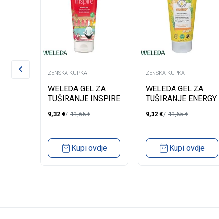
ZENSKA KUPKA
ZENSKA KUPKA
 ZA
WELEDA GEL ZA
WELEDA GEL ZA
A
TUŠIRANJE INSPIRE
TUŠIRANJE ENERGY
200ML
200ML
9,32
€
11,65
€
9,32
€
11,65
€
ML
dje
Kupi ovdje
Kupi ovdje