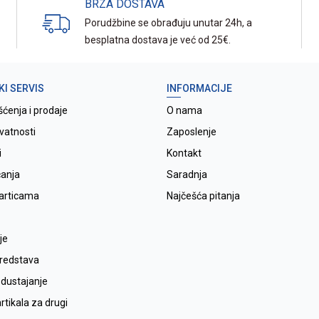
BRZA DOSTAVA
Porudžbine se obrađuju unutar 24h, a
besplatna dostava je već od 25€.
KI SERVIS
INFORMACIJE
šćenja i prodaje
O nama
ivatnosti
Zaposlenje
i
Kontakt
ćanja
Saradnja
karticama
Najčešća pitanja
je
sredstava
odustajanje
tikala za drugi