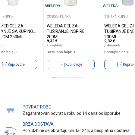
A KUPKA
ZENSKA KUPKA
ZENSKA KUPKA
MED GEL ZA
WELEDA GEL ZA
WELEDA GEL Z
 SA KUPINOM
TUŠIRANJE INSPIRE
TUŠIRANJE EN
NTOM 250ML
200ML
200ML
9,32
€
9,32
€
0
€
11,65
€
11,65
€
no boja:
1
Dostupno boja:
1
Dostupno boja:
1
Kupi ovdje
Kupi ovdje
Kupi ov
POVRAT ROBE
Zagarantovan povrat u roku od 14 dana od isporuke.
BRZA DOSTAVA
Porudžbine se obrađuju unutar 24h, a besplatna dostava