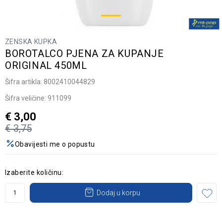
ZENSKA KUPKA
BOROTALCO PJENA ZA KUPANJE
ORIGINAL 450ML
Šifra artikla:
8002410044829
Šifra veličine:
911099
€
3,00
€
3,75
Obavijesti me o popustu
Izaberite količinu:
Dodaj u korpu