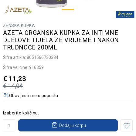
ZENSKA KUPKA
AZETA ORGANSKA KUPKA ZA INTIMNE
DJELOVE TIJELA ZE VRIJEME I NAKON
TRUDNOĆE 200ML
Šifra artikla:
8051566730384
Šifra veličine:
916359
€
11,23
€
14,04
Obavijesti me o popustu
Izaberite količinu:
Dodaj u korpu