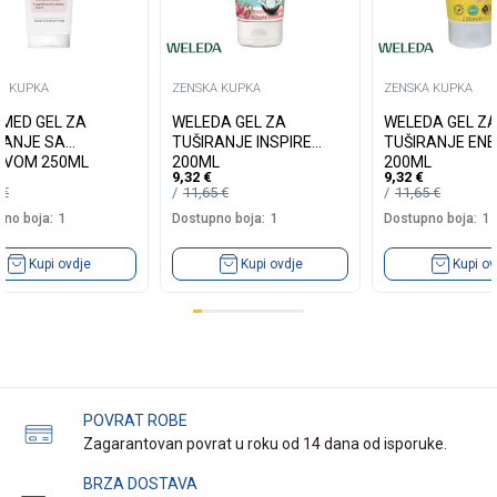
A KUPKA
ZENSKA KUPKA
ZENSKA KUPKA
MED GEL ZA
WELEDA GEL ZA
WELEDA GEL Z
RANJE SA
TUŠIRANJE INSPIRE
TUŠIRANJE EN
VOM 250ML
200ML
200ML
9,32
€
9,32
€
0
€
11,65
€
11,65
€
no boja:
1
Dostupno boja:
1
Dostupno boja:
1
Kupi ovdje
Kupi ovdje
Kupi ov
POVRAT ROBE
Zagarantovan povrat u roku od 14 dana od isporuke.
BRZA DOSTAVA