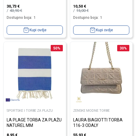
30,73
€
10,50
€
43,90
€
15,00
€
Dostupno boja:
1
Dostupno boja:
1
Kupi ovdje
Kupi ovdje
50
%
30
%
SPORTSKE I TORBE ZA PLAZU
ZENSKE MODNE TORBE
LA PLAGE TORBA ZA PLAŽU
LAURA BIAGIOTTI TORBA
NATUREL MM
116-3 ODALY
8,95
€
55,93
€