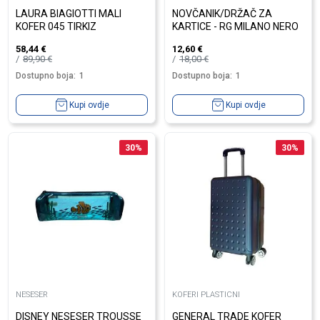
LAURA BIAGIOTTI MALI
NOVČANIK/DRŽAČ ZA
KOFER 045 TIRKIZ
KARTICE - RG MILANO NERO
58,44
€
12,60
€
89,90
€
18,00
€
Dostupno boja:
1
Dostupno boja:
1
Kupi ovdje
Kupi ovdje
30
%
30
%
NESESER
KOFERI PLASTICNI
DISNEY NESESER TROUSSE
GENERAL TRADE KOFER