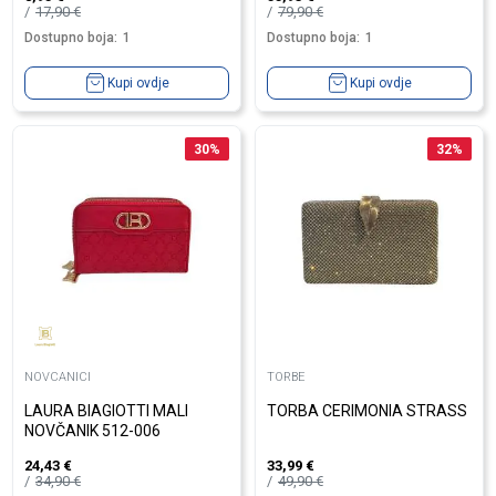
17,90
€
79,90
€
Dostupno boja:
1
Dostupno boja:
1
Kupi ovdje
Kupi ovdje
30
%
32
%
NOVCANICI
TORBE
LAURA BIAGIOTTI MALI
TORBA CERIMONIA STRASS
NOVČANIK 512-006
24,43
€
33,99
€
34,90
€
49,90
€