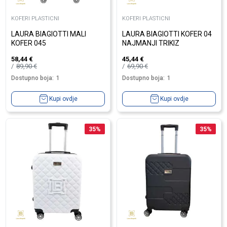
KOFERI PLASTICNI
KOFERI PLASTICNI
LAURA BIAGIOTTI MALI
LAURA BIAGIOTTI KOFER 04
KOFER 045
NAJMANJI TRIKIZ
58,44
€
45,44
€
89,90
€
69,90
€
Dostupno boja:
1
Dostupno boja:
1
Kupi ovdje
Kupi ovdje
35
%
35
%