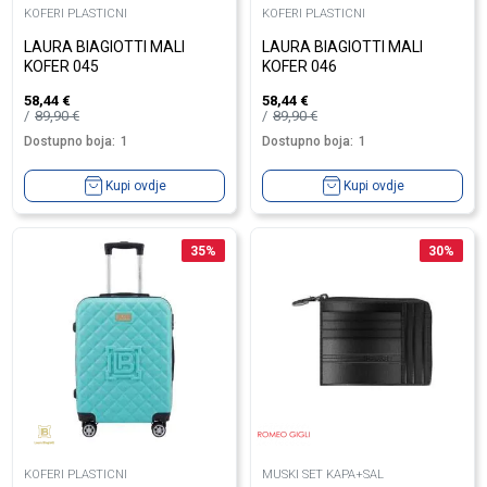
KOFERI PLASTICNI
KOFERI PLASTICNI
LAURA BIAGIOTTI MALI
LAURA BIAGIOTTI MALI
KOFER 045
KOFER 046
58,44
€
58,44
€
89,90
€
89,90
€
Dostupno boja:
1
Dostupno boja:
1
Kupi ovdje
Kupi ovdje
35
%
30
%
KOFERI PLASTICNI
MUSKI SET KAPA+SAL