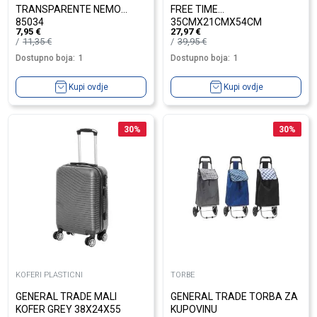
TRANSPARENTE NEMO
FREE TIME
85034
35CMX21CMX54CM
7,95
€
27,97
€
11,35
€
39,95
€
Dostupno boja:
1
Dostupno boja:
1
Kupi ovdje
Kupi ovdje
30
%
30
%
KOFERI PLASTICNI
TORBE
GENERAL TRADE MALI
GENERAL TRADE TORBA ZA
KOFER GREY 38X24X55
KUPOVINU