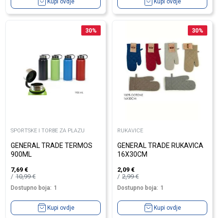
Kupi ovdje
Kupi ovdje
30
%
30
%
SPORTSKE I TORBE ZA PLAZU
RUKAVICE
GENERAL TRADE TERMOS
GENERAL TRADE RUKAVICA
900ML
16X30CM
7,69
€
2,09
€
10,99
€
2,99
€
Dostupno boja:
1
Dostupno boja:
1
Kupi ovdje
Kupi ovdje