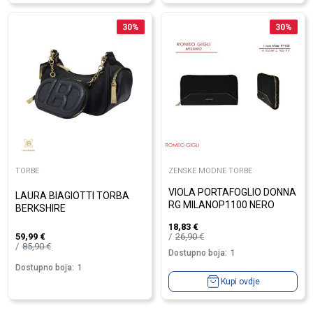
30
%
30
%
TORBE
ZENSKE MODNE TORBE
VIOLA PORTAFOGLIO DONNA
LAURA BIAGIOTTI TORBA
RG MILANOP1100 NERO
BERKSHIRE
18,83
€
26,90
€
59,99
€
85,90
€
Dostupno boja:
1
Dostupno boja:
1
Kupi ovdje