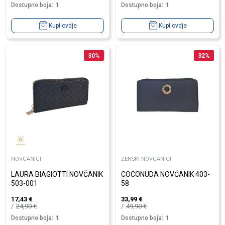
Dostupno boja:
1
Dostupno boja:
1
Kupi ovdje
Kupi ovdje
30
%
32
%
NOVCANICI
ZENSKI NOVCANICI
LAURA BIAGIOTTI NOVČANIK
COCONUDA NOVČANIK 403-
503-001
58
17,43
€
33,99
€
24,90
€
49,90
€
Dostupno boja:
1
Dostupno boja:
1