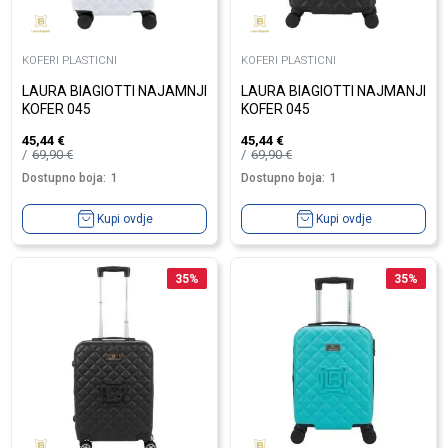
KOFERI PLASTICNI
KOFERI PLASTICNI
LAURA BIAGIOTTI NAJAMNJI
LAURA BIAGIOTTI NAJMANJI
KOFER 045
KOFER 045
45,44
€
45,44
€
69,90
€
69,90
€
Dostupno boja:
1
Dostupno boja:
1
Kupi ovdje
Kupi ovdje
35
%
35
%