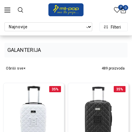
0
0
Filteri
GALANTERIJA
Obriši sve
489
proizvoda
35
%
35
%