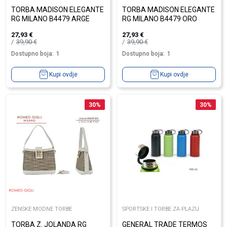
TORBA MADISON ELEGANTE
TORBA MADISON ELEGANTE
RG MILANO B4479 ARGE
RG MILANO B4479 ORO
27,93
€
27,93
€
39,90
€
39,90
€
Dostupno boja:
1
Dostupno boja:
1
Kupi ovdje
Kupi ovdje
30
%
30
%
ZENSKE MODNE TORBE
SPORTSKE I TORBE ZA PLAZU
TORBA Z. JOLANDA RG
GENERAL TRADE TERMOS