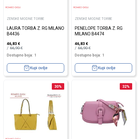
ZENSKE MODNE TORBE
ZENSKE MODNE TORBE
LAURA TORBA Z. RG MILANO
PENELOPE TORBA Z. RG
B4436
MILANO B4474
46,83
€
46,83
€
66,90
€
66,90
€
Dostupno boja:
1
Dostupno boja:
1
Kupi ovdje
Kupi ovdje
30
%
32
%