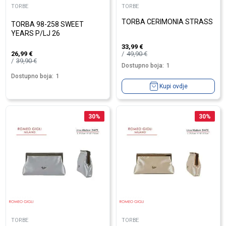
TORBE
TORBE
TORBA CERIMONIA STRASS
TORBA 98-258 SWEET
YEARS P/LJ 26
33,99
€
49,90
€
26,99
€
39,90
€
Dostupno boja:
1
Dostupno boja:
1
Kupi ovdje
30
%
30
%
TORBE
TORBE