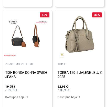
50
%
30
%
ZENSKE MODNE TORBE
TORBE
TISH BORSA DONNA SWISH
TORBA 120-2 JALENE LB J/Z
JEANS
2025
19,95
€
62,93
€
39,90
€
89,90
€
Dostupno boja:
1
Dostupno boja:
1