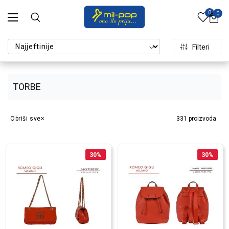
0
0
Filteri
TORBE
Obriši sve
331
proizvoda
30
%
30
%