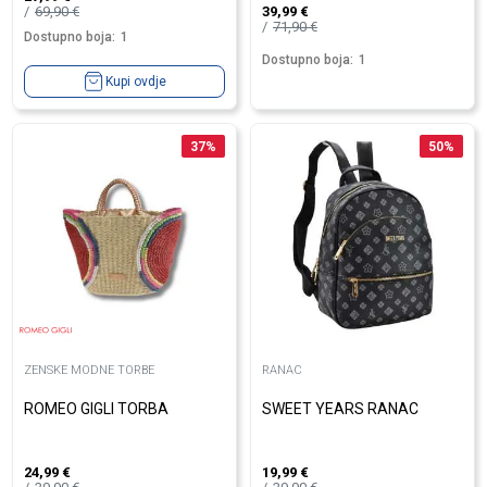
69,90
€
39,99
€
71,90
€
Dostupno boja:
1
Dostupno boja:
1
Kupi ovdje
37
%
50
%
ZENSKE MODNE TORBE
RANAC
ROMEO GIGLI TORBA
SWEET YEARS RANAC
24,99
€
19,99
€