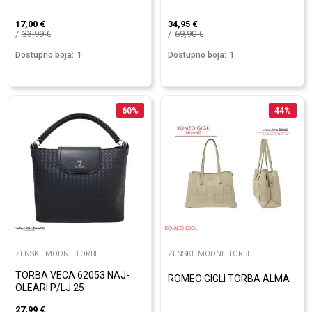
17,00
€
34,95
€
33,99
€
69,90
€
Dostupno boja:
1
Dostupno boja:
1
60
%
44
%
ZENSKE MODNE TORBE
ZENSKE MODNE TORBE
TORBA VECA 62053 NAJ-
ROMEO GIGLI TORBA ALMA
OLEARI P/LJ 25
27,99
€