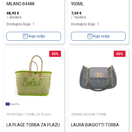
MILANO B4488
900ML
48,93
€
7,69
€
69,90
€
10,99
€
Dostupno boja:
1
Dostupno boja:
1
Kupi ovdje
Kupi ovdje
50
%
50
%
SPORTSKE I TORBE ZA PLAZU
ZENSKE MODNE TORBE
LA PLAGE TORBA ZA PLAŽU
LAURA BIAGIOTTI TORBA