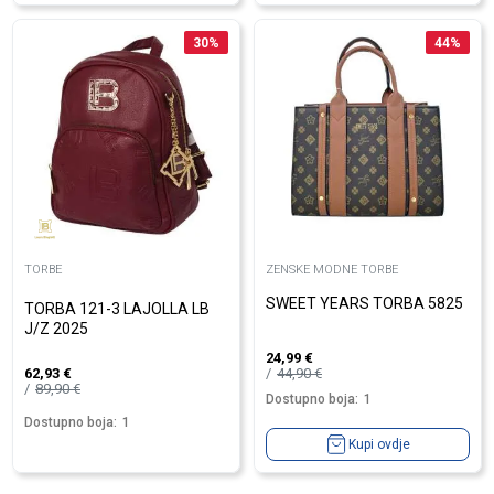
30
%
44
%
TORBE
ZENSKE MODNE TORBE
SWEET YEARS TORBA 5825
TORBA 121-3 LAJOLLA LB
J/Z 2025
24,99
€
44,90
€
62,93
€
89,90
€
Dostupno boja:
1
Dostupno boja:
1
Kupi ovdje