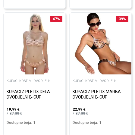
47
%
39
%
KUPACI KOSTIMI DVODJELNI
KUPACI KOSTIMI DVODJELNI
KUPACI Z.PLETIX DELA
KUPACI Z.PLETIX MARBA
DVODJELNI B-CUP
DVODJELNI B-CUP
19,99
€
22,99
€
37,99
€
37,99
€
Dostupno boja:
1
Dostupno boja:
1