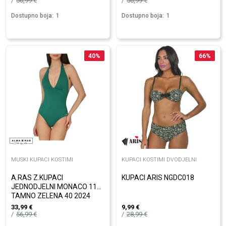
56,99
€
56,99
€
Dostupno boja:
1
Dostupno boja:
1
40
%
66
%
MUSKI KUPACI KOSTIMI
KUPACI KOSTIMI DVODJELNI
A.RAS Z.KUPACI
KUPACI ARIS NGDC018
JEDNODJELNI MONACO 11
TAMNO ZELENA 40 2024
33,99
€
9,99
€
56,99
€
28,99
€