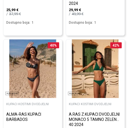
2024
25,99
€
29,99
€
37,99
€
49,99
€
Dostupno boja:
1
Dostupno boja:
1
40
%
42
%
KUPACI KOSTIMI DVODJELNI
KUPACI KOSTIMI DVODJELNI
ALMA-RAS KUPAĆI
A.RAS Z.KUPACI DVODJELNI
BARBADOS
MONACO 5 TAMNO ZELENA
40 2024