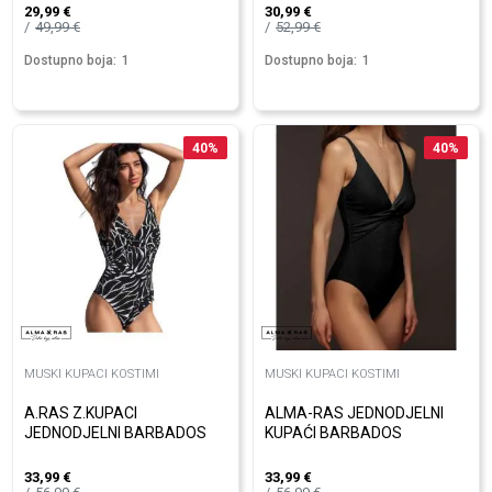
29,99
€
30,99
€
49,99
€
52,99
€
Dostupno boja:
1
Dostupno boja:
1
40
%
40
%
MUSKI KUPACI KOSTIMI
MUSKI KUPACI KOSTIMI
A.RAS Z.KUPACI
ALMA-RAS JEDNODJELNI
JEDNODJELNI BARBADOS
KUPAĆI BARBADOS
33,99
€
33,99
€