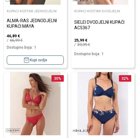
KUPACI KOSTIMI JEDNODJELNI
KUPACI KOSTIMI DVODJELNI
ALMA-RAS JEDNODJELNI
SIELEI DVODJELNI KUPAĆI
KUPAĆI MAYA
AC5367
46,89
€
66,99
€
25,99
€
39,99
€
Dostupno boja:
1
Dostupno boja:
1
Kupi ovdje
30
%
32
%