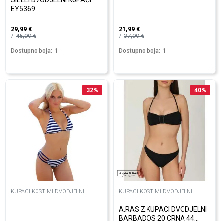
SIELEI DVODJELNI KUPAĆI
EY5369
29,99
€
21,99
€
45,99
€
37,99
€
Dostupno boja:
1
Dostupno boja:
1
32
%
40
%
KUPACI KOSTIMI DVODJELNI
KUPACI KOSTIMI DVODJELNI
A.RAS Z.KUPACI DVODJELNI
BARBADOS 20 CRNA 44