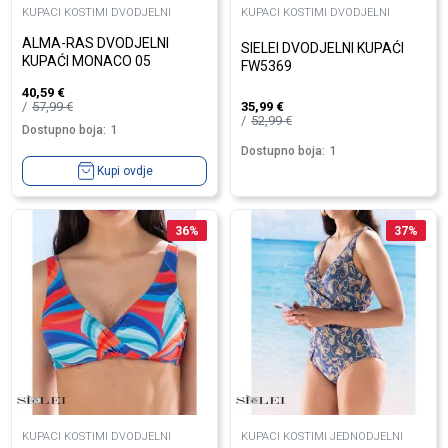
KUPACI KOSTIMI DVODJELNI
KUPACI KOSTIMI DVODJELNI
ALMA-RAS DVODJELNI
SIELEI DVODJELNI KUPAĆI
KUPAĆI MONACO 05
FW5369
40,59
€
57,99
€
35,99
€
52,99
€
Dostupno boja:
1
Dostupno boja:
1
Kupi ovdje
36
%
37
%
KUPACI KOSTIMI DVODJELNI
KUPACI KOSTIMI JEDNODJELNI