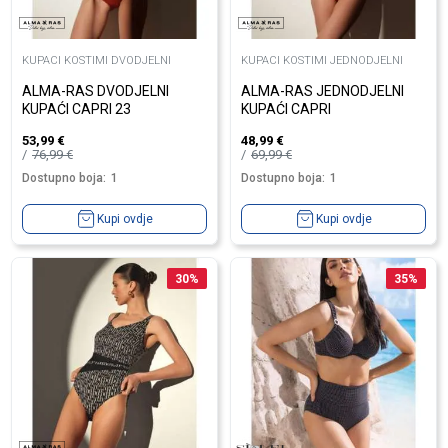
KUPACI KOSTIMI DVODJELNI
KUPACI KOSTIMI JEDNODJELNI
ALMA-RAS DVODJELNI
ALMA-RAS JEDNODJELNI
KUPAĆI CAPRI 23
KUPAĆI CAPRI
53,99
€
48,99
€
76,99
€
69,99
€
Dostupno boja:
1
Dostupno boja:
1
Kupi ovdje
Kupi ovdje
30
%
35
%