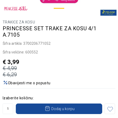
TRAKICE ZA KOSU
PRINCESSE SET TRAKE ZA KOSU 4/1
A.7105
Šifra artikla:
3700206771052
Šifra veličine:
600552
€
3,99
€
4,99
€
6,29
Obavijesti me o popustu
Izaberite količinu:
Dodaj u korpu