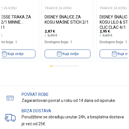
CE ZA KOSU
TRAKICE ZA KOSU
TRAKICE ZA KOSU
CESSE TRAKA ZA
DISNEY ŠNALICE ZA
DISNEY ŠNALIC
2/1 MINNIE
KOSU MAŠNE STICH 2/1
KOSU LILO & ST
711
CLIC CLAC 4/1
2,87
€
2,95
€
9
€
3,59
€
3,69
€
no boja:
1
Dostupno boja:
1
Dostupno boja:
1
Kupi ovdje
Kupi ovdje
Kupi ov
POVRAT ROBE
Zagarantovan povrat u roku od 14 dana od isporuke.
BRZA DOSTAVA
Porudžbine se obrađuju unutar 24h, a besplatna dostava
je već od 25€.