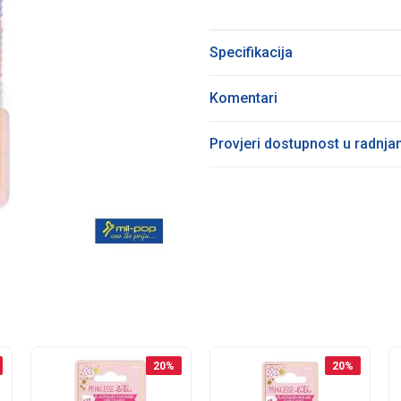
Specifikacija
Komentari
Provjeri dostupnost u radnj
20
%
20
%