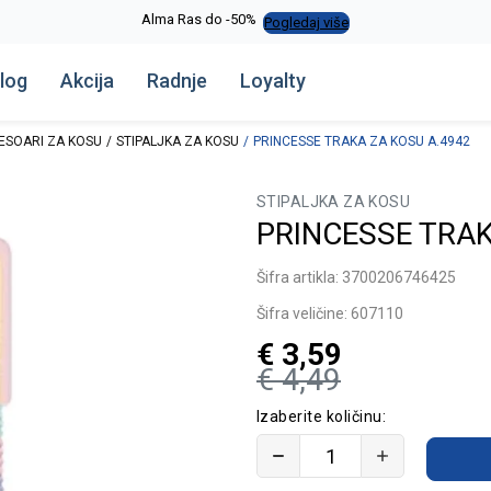
Alma Ras do -50%
Pogledaj više
log
Akcija
Radnje
Loyalty
ESOARI ZA KOSU
STIPALJKA ZA KOSU
PRINCESSE TRAKA ZA KOSU A.4942
STIPALJKA ZA KOSU
PRINCESSE TRAK
Šifra artikla:
3700206746425
Šifra veličine:
607110
€
3,59
€
4,49
Izaberite količinu: