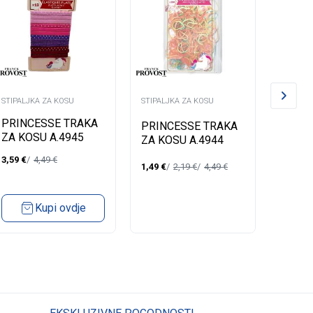
STIPALJKA ZA KOSU
STIPALJKA ZA KOSU
STIPALJ
PRINCESSE TRAKA
PRINC
PRINCESSE TRAKA
ZA KOSU A.4945
ZA KO
ZA KOSU A.4944
3,59
€
4,49
€
3,59
€
1,49
€
2,19
€
4,49
€
Kupi ovdje