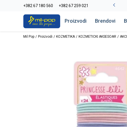
La Plage peškiri do -30%
+382 67 180 560
+382 67 259 021
Pogledaj više
Proizvodi
Brendovi
B
Mil Pop
Proizvodi
KOZMETIKA
KOZMETICKI AKSESOAR
AKC