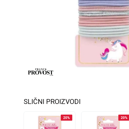
SLIČNI PROIZVODI
20
%
20
%
20
%