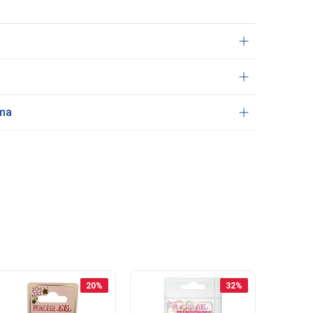
ama
20
%
32
%