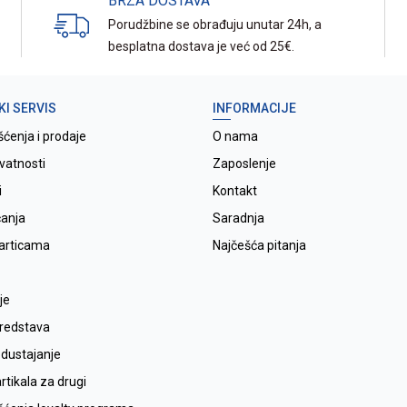
BRZA DOSTAVA
Porudžbine se obrađuju unutar 24h, a
besplatna dostava je već od 25€.
KI SERVIS
INFORMACIJE
šćenja i prodaje
O nama
ivatnosti
Zaposlenje
i
Kontakt
ćanja
Saradnja
karticama
Najčešća pitanja
je
sredstava
odustajanje
tikala za drugi