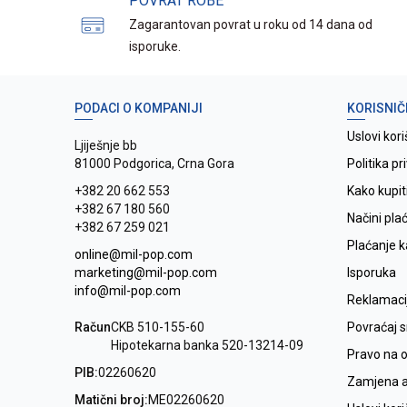
POVRAT ROBE
Zagarantovan povrat u roku od 14 dana od
isporuke.
PODACI O KOMPANIJI
KORISNIČ
Uslovi kori
Ljiješnje bb
81000 Podgorica, Crna Gora
Politika pr
+382 20 662 553
Kako kupit
+382 67 180 560
Načini pla
+382 67 259 021
Plaćanje 
online@mil-pop.com
marketing@mil-pop.com
Isporuka
info@mil-pop.com
Reklamaci
Račun
CKB 510-155-60
Povraćaj 
Hipotekarna banka 520-13214-09
Pravo na 
PIB:
02260620
Zamjena ar
Matični broj:
ME02260620