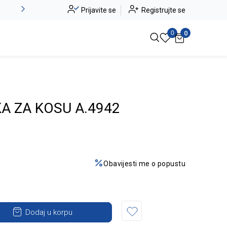
Novo u ponudi - Jadea
Prijavite se
Registrujte se
Pogledaj više
0
0
A ZA KOSU A.4942
Obavijesti me o popustu
Dodaj u korpu