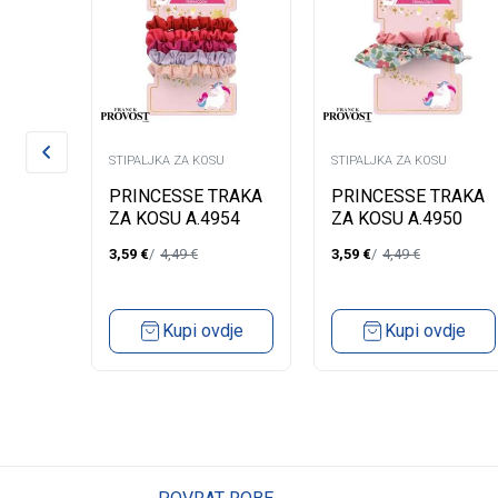
U
STIPALJKA ZA KOSU
STIPALJKA ZA KOSU
VOST
PRINCESSE TRAKA
PRINCESSE TRAKA
SU
ZA KOSU A.4954
ZA KOSU A.4950
3,59
€
4,49
€
3,59
€
4,49
€
dje
Kupi ovdje
Kupi ovdje