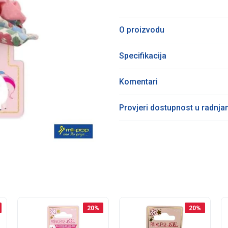
O proizvodu
Specifikacija
Komentari
Provjeri dostupnost u radnj
20
%
20
%