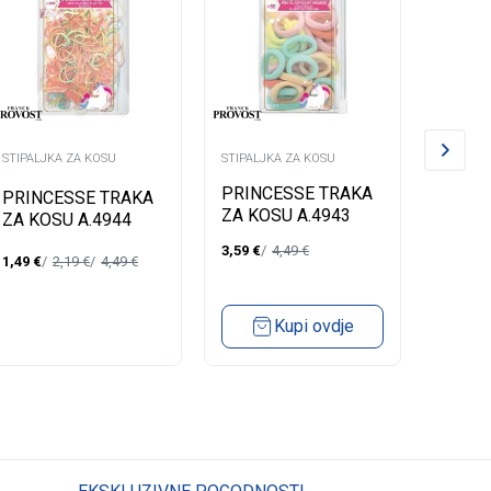
STIPALJKA ZA KOSU
STIPALJKA ZA KOSU
STIPALJ
PRINCESSE TRAKA
PRINC
PRINCESSE TRAKA
ZA KOSU A.4943
ZA KO
ZA KOSU A.4944
3,59
€
4,49
€
3,59
€
1,49
€
2,19
€
4,49
€
Kupi ovdje