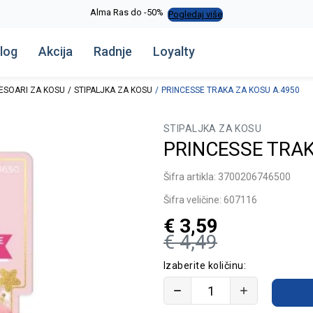
Alma Ras do -50%
Pogledaj više
log
Akcija
Radnje
Loyalty
ESOARI ZA KOSU
STIPALJKA ZA KOSU
PRINCESSE TRAKA ZA KOSU A.4950
STIPALJKA ZA KOSU
PRINCESSE TRAK
Šifra artikla:
3700206746500
Šifra veličine:
607116
€
3,59
€
4,49
Izaberite količinu: