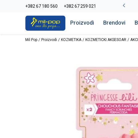
La Plage peškiri do -30%
+382 67 180 560
+382 67 259 021
Pogledaj više
Proizvodi
Brendovi
B
Mil Pop
Proizvodi
KOZMETIKA
KOZMETICKI AKSESOAR
AKC