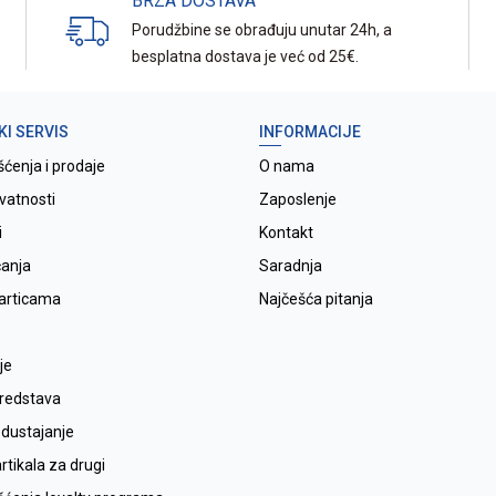
BRZA DOSTAVA
Porudžbine se obrađuju unutar 24h, a
besplatna dostava je već od 25€.
KI SERVIS
INFORMACIJE
šćenja i prodaje
O nama
ivatnosti
Zaposlenje
i
Kontakt
ćanja
Saradnja
karticama
Najčešća pitanja
je
sredstava
odustajanje
tikala za drugi