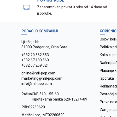
POVRAT ROBE
Zagarantovan povrat u roku od 14 dana od
isporuke.
PODACI O KOMPANIJI
KORISNIČ
Uslovi kori
Ljiješnje bb
81000 Podgorica, Crna Gora
Politika pr
+382 20 662 553
Kako kupit
+382 67 180 560
Načini pla
+382 67 259 021
Plaćanje 
online@mil-pop.com
marketing@mil-pop.com
Isporuka
info@mil-pop.com
Reklamaci
Račun
CKB 510-155-60
Povraćaj 
Hipotekarna banka 520-13214-09
Pravo na 
PIB:
02260620
Zamjena ar
Matični broj:
ME02260620