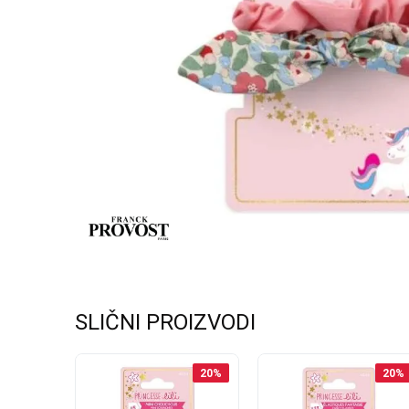
SLIČNI PROIZVODI
20
%
20
%
20
%