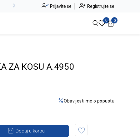
Novo u ponudi - Jadea
Prijavite se
Registrujte se
Pogledaj više
0
0
A ZA KOSU A.4950
Obavijesti me o popustu
Dodaj u korpu