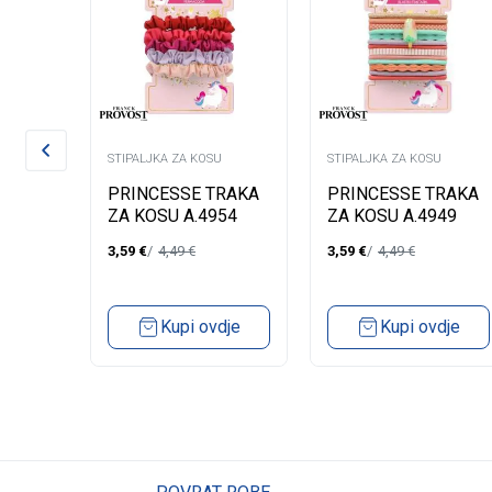
U
STIPALJKA ZA KOSU
STIPALJKA ZA KOSU
VOST
PRINCESSE TRAKA
PRINCESSE TRAKA
SU
ZA KOSU A.4954
ZA KOSU A.4949
3,59
€
4,49
€
3,59
€
4,49
€
dje
Kupi ovdje
Kupi ovdje