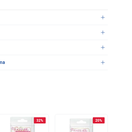
ama
32
%
20
%