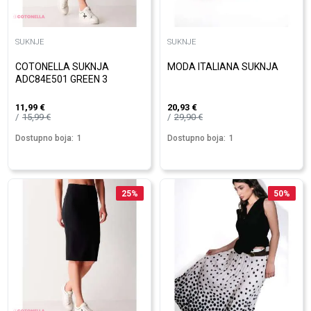
SUKNJE
SUKNJE
COTONELLA SUKNJA
MODA ITALIANA SUKNJA
ADC84E501 GREEN 3
11,99
€
20,93
€
15,99
€
29,90
€
Dostupno boja:
1
Dostupno boja:
1
25
%
50
%