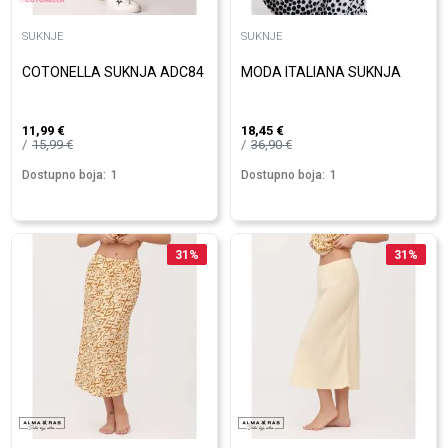
SUKNJE
SUKNJE
COTONELLA SUKNJA ADC84
MODA ITALIANA SUKNJA
11,99
€
18,45
€
15,99
€
36,90
€
Dostupno boja:
1
Dostupno boja:
1
31
%
31
%