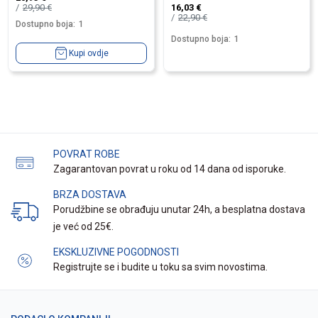
29,90
€
16,03
€
22,90
€
Dostupno boja:
1
Dostupno boja:
1
Kupi ovdje
POVRAT ROBE
Zagarantovan povrat u roku od 14 dana od isporuke.
BRZA DOSTAVA
Porudžbine se obrađuju unutar 24h, a besplatna dostava
je već od 25€.
EKSKLUZIVNE POGODNOSTI
Registrujte se i budite u toku sa svim novostima.