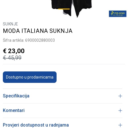
SUKNJE
MODA ITALIANA SUKNJA
Šifra artikla:
6900002880003
€
23,00
€
45,99
Dostupno u prodavnicama
Specifikacija
Komentari
Provjeri dostupnost u radnjama