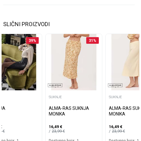
SLIČNI PROIZVODI
39
%
31
%
E
SUKNJE
SUKNJE
JA
ALMA-RAS SUKNJA
ALMA-RAS SU
MONIKA
MONIKA
€
16,49
€
16,49
€
49
€
23,99
€
23,99
€
no boja:
1
Dostupno boja:
1
Dostupno boja:
1