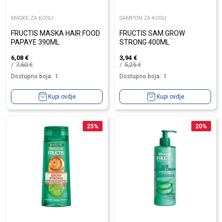
MASKE ZA KOSU
SAMPON ZA KOSU
FRUCTIS MASKA HAIR FOOD
FRUCTIS SAM GROW
PAPAYE 390ML
STRONG 400ML
6,08
€
3,94
€
7,60
€
5,25
€
Dostupno boja:
1
Dostupno boja:
1
Kupi ovdje
Kupi ovdje
25
%
20
%