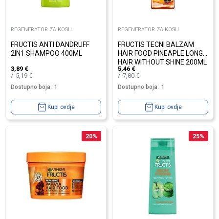
REGENERATOR ZA KOSU
REGENERATOR ZA KOSU
FRUCTIS ANTI DANDRUFF
FRUCTIS TECNI BALZAM
2IN1 SHAMPOO 400ML
HAIR FOOD PINEAPLE LONG
HAIR WITHOUT SHINE 200ML
3,89
€
5,46
€
5,19
€
7,80
€
Dostupno boja:
1
Dostupno boja:
1
Kupi ovdje
Kupi ovdje
20
%
25
%