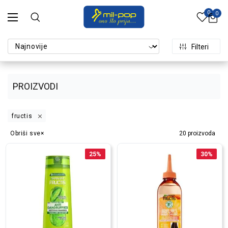
0
0
Filteri
PROIZVODI
fructis
Obriši sve
20
proizvoda
25
%
30
%