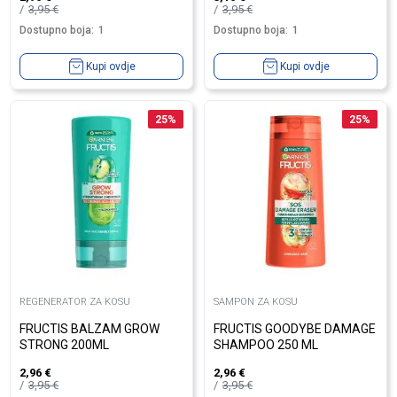
3,95
€
3,95
€
Dostupno boja:
1
Dostupno boja:
1
Kupi ovdje
Kupi ovdje
25
%
25
%
REGENERATOR ZA KOSU
SAMPON ZA KOSU
FRUCTIS BALZAM GROW
FRUCTIS GOODYBE DAMAGE
STRONG 200ML
SHAMPOO 250 ML
2,96
€
2,96
€
3,95
€
3,95
€