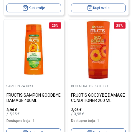
Kupi ovdje
Kupi ovdje
25
%
25
%
SAMPON ZA KOSU
REGENERATOR ZA KOSU
FRUCTIS SAMPON GOODBYE
FRUCTIS GOODYBE DAMAGE
DAMAGE 400ML
CONDITIONER 200 ML
3,94
€
2,96
€
5,25
€
3,95
€
Dostupno boja:
1
Dostupno boja:
1