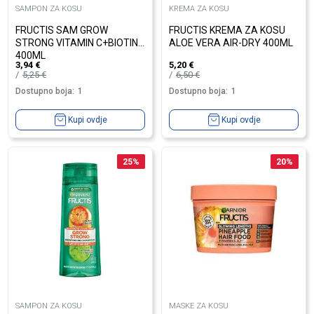
SAMPON ZA KOSU
KREMA ZA KOSU
FRUCTIS SAM GROW
FRUCTIS KREMA ZA KOSU
STRONG VITAMIN C+BIOTIN
ALOE VERA AIR-DRY 400ML
400ML
3,94
€
5,20
€
5,25
€
6,50
€
Dostupno boja:
1
Dostupno boja:
1
Kupi ovdje
Kupi ovdje
25
%
20
%
SAMPON ZA KOSU
MASKE ZA KOSU