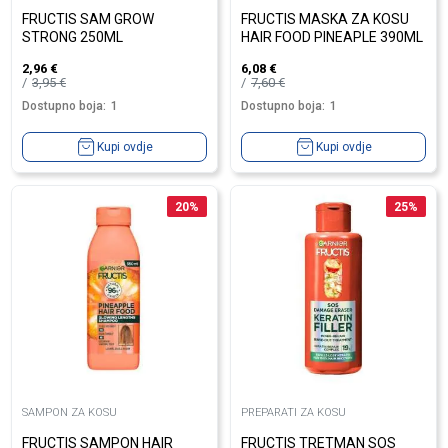
FRUCTIS SAM GROW
FRUCTIS MASKA ZA KOSU
STRONG 250ML
HAIR FOOD PINEAPLE 390ML
2,96
€
6,08
€
3,95
€
7,60
€
Dostupno boja:
1
Dostupno boja:
1
Kupi ovdje
Kupi ovdje
20
%
25
%
SAMPON ZA KOSU
PREPARATI ZA KOSU
FRUCTIS SAMPON HAIR
FRUCTIS TRETMAN SOS