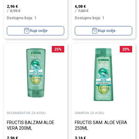
2,96
€
6,08
€
3,95
€
7,60
€
Dostupno boja:
1
Dostupno boja:
1
Kupi ovdje
Kupi ovdje
25
%
20
%
REGENERATOR ZA KOSU
SAMPON ZA KOSU
FRUCTIS BALZAM ALOE
FRUCTIS SAM. ALOE VERA
VERA 200ML
250ML
2,96
€
3,16
€