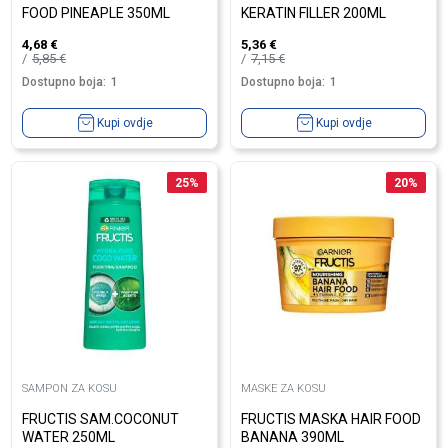
FOOD PINEAPLE 350ML
KERATIN FILLER 200ML
4,68
€
5,36
€
5,85
€
7,15
€
Dostupno boja:
1
Dostupno boja:
1
Kupi ovdje
Kupi ovdje
25
%
20
%
SAMPON ZA KOSU
MASKE ZA KOSU
FRUCTIS SAM.COCONUT
FRUCTIS MASKA HAIR FOOD
WATER 250ML
BANANA 390ML