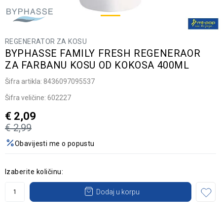
REGENERATOR ZA KOSU
BYPHASSE FAMILY FRESH REGENERAOR
ZA FARBANU KOSU OD KOKOSA 400ML
Šifra artikla:
8436097095537
Šifra veličine:
602227
€
2,09
€
2,99
Obavijesti me o popustu
Izaberite količinu:
Dodaj u korpu