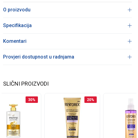
O proizvodu
Specifikacija
Komentari
Provjeri dostupnost u radnjama
SLIČNI PROIZVODI
30
%
20
%