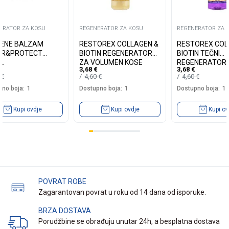
ERATOR ZA KOSU
REGENERATOR ZA KOSU
REGENERATOR ZA 
ENE BALZAM
RESTOREX COLLAGEN &
RESTOREX COL
IR&PROTECT
BIOTIN REGENERATOR
BIOTIN TEČNI
L
ZA VOLUMEN KOSE
REGENERATOR 
3,68
€
3,68
€
250ML
VOLUMEN KOSE
0
€
4,60
€
4,60
€
no boja:
1
Dostupno boja:
1
Dostupno boja:
1
Kupi ovdje
Kupi ovdje
Kupi ov
POVRAT ROBE
Zagarantovan povrat u roku od 14 dana od isporuke.
BRZA DOSTAVA
Porudžbine se obrađuju unutar 24h, a besplatna dostava