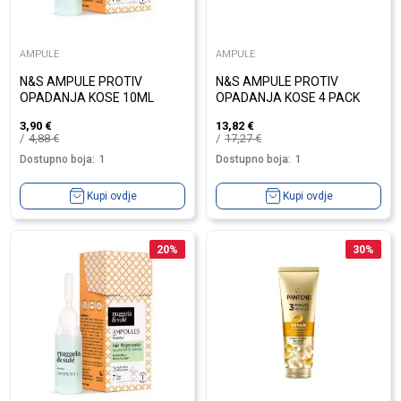
AMPULE
AMPULE
N&S AMPULE PROTIV
N&S AMPULE PROTIV
OPADANJA KOSE 10ML
OPADANJA KOSE 4 PACK
3,90
€
13,82
€
4,88
€
17,27
€
Dostupno boja:
1
Dostupno boja:
1
Kupi ovdje
Kupi ovdje
20
%
30
%