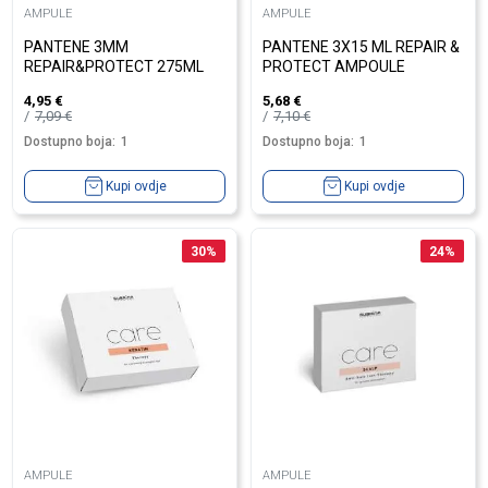
AMPULE
AMPULE
PANTENE 3MM
PANTENE 3X15 ML REPAIR &
REPAIR&PROTECT 275ML
PROTECT AMPOULE
4,95
€
5,68
€
7,09
€
7,10
€
Dostupno boja:
1
Dostupno boja:
1
Kupi ovdje
Kupi ovdje
30
%
24
%
AMPULE
AMPULE