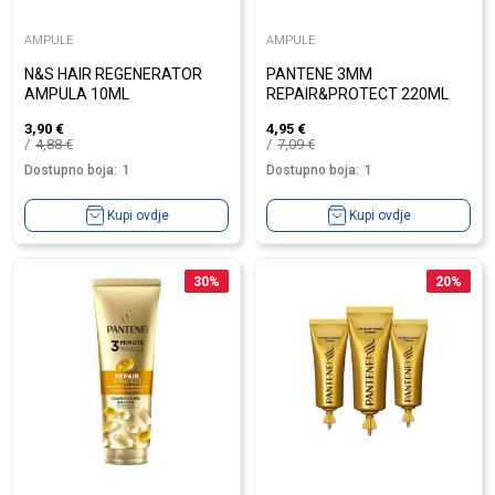
AMPULE
AMPULE
N&S HAIR REGENERATOR
PANTENE 3MM
AMPULA 10ML
REPAIR&PROTECT 220ML
3,90
€
4,95
€
4,88
€
7,09
€
Dostupno boja:
1
Dostupno boja:
1
Kupi ovdje
Kupi ovdje
30
%
20
%