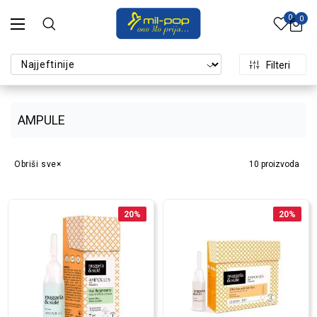
0
0
Filteri
AMPULE
Obriši sve
10
proizvoda
20
%
20
%