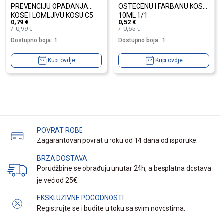
PREVENCIJU OPADANJA
OSTECENU I FARBANU KOSU
KOSE I LOMLJIVU KOSU C5
10ML 1/1
0,79
€
0,52
€
10ML 1/1
0,99
€
0,65
€
Dostupno boja:
1
Dostupno boja:
1
Kupi ovdje
Kupi ovdje
POVRAT ROBE
Zagarantovan povrat u roku od 14 dana od isporuke.
BRZA DOSTAVA
Porudžbine se obrađuju unutar 24h, a besplatna dostava
je već od 25€.
EKSKLUZIVNE POGODNOSTI
Registrujte se i budite u toku sa svim novostima.