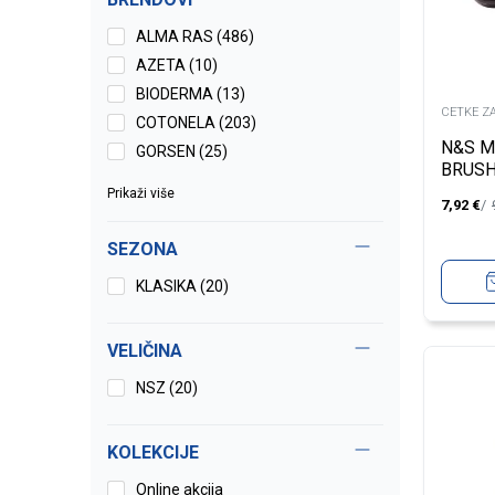
ALMA RAS (486)
AZETA (10)
BIODERMA (13)
CETKE Z
COTONELA (203)
N&S M
GORSEN (25)
BRUS
Prikaži više
7,92
€
SEZONA
KLASIKA (20)
VELIČINA
NSZ
(20)
KOLEKCIJE
Online akcija