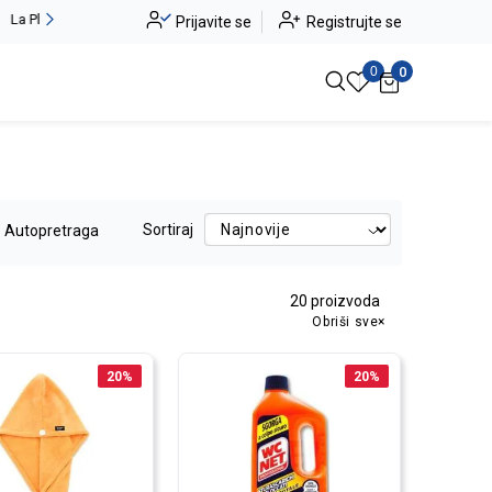
Alma Ras do -50%
Prijavite se
Registrujte se
Pogledaj više
0
0
Sortiraj
Autopretraga
20
proizvoda
Obriši sve
20
%
20
%