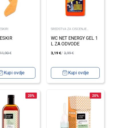
SKIRI
SREDSTVA ZA CISCENJE
ODVODA
ESKIR
WC NET ENERGY GEL 1
L ZA ODVODE
11,90
€
3,19
€
3,99
€
Kupi ovdje
Kupi ovdje
20
%
20
%