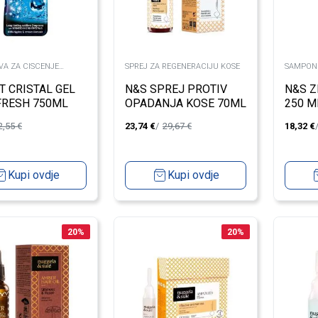
VA ZA CISCENJE
SPREJ ZA REGENERACIJU KOSE
SAMPON
T CRISTAL GEL
N&S SPREJ PROTIV
N&S Z
FRESH 750ML
OPADANJA KOSE 70ML
250 M
2,55
€
23,74
€
29,67
€
18,32
€
Kupi ovdje
Kupi ovdje
20
%
20
%