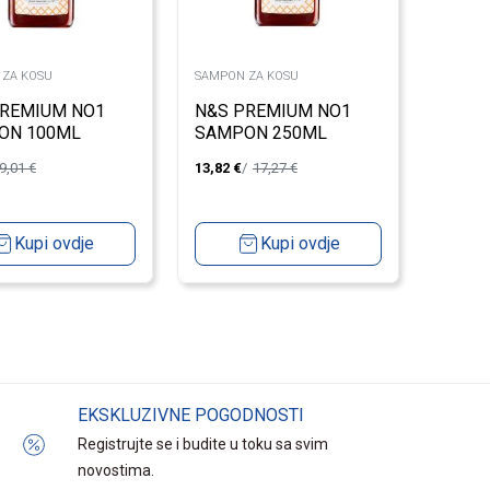
 ZA KOSU
SAMPON ZA KOSU
PREMIUM NO1
N&S PREMIUM NO1
ON 100ML
SAMPON 250ML
9,01
€
13,82
€
17,27
€
Kupi ovdje
Kupi ovdje
EKSKLUZIVNE POGODNOSTI
Registrujte se i budite u toku sa svim
novostima.