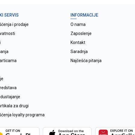
KI SERVIS
INFORMACIJE
šćenja i prodaje
O nama
ivatnosti
Zaposlenje
i
Kontakt
ćanja
Saradnja
karticama
Najčešća pitanja
je
sredstava
odustajanje
tikala za drugi
išćenja loyalty programa