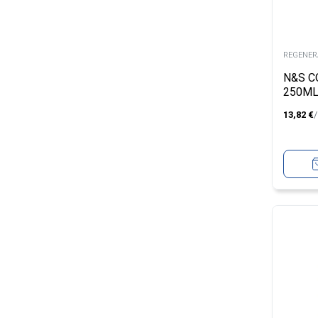
REGENER
N&S C
250M
13,82
€