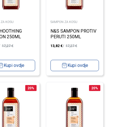
 ZA KOSU
SAMPON ZA KOSU
SHOOTHING
N&S SAMPON PROTIV
ON 250ML
PERUTI 250ML
17,27
€
13,82
€
17,27
€
Kupi ovdje
Kupi ovdje
20
%
20
%