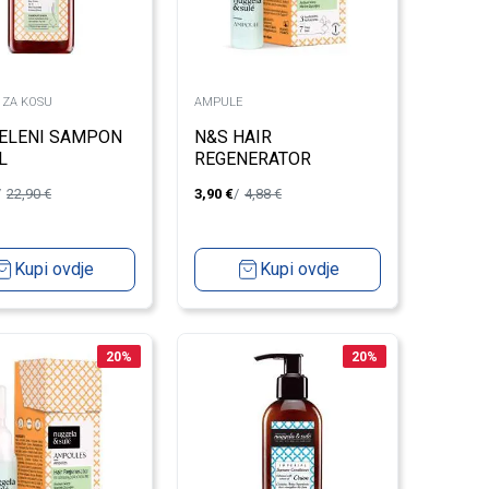
 ZA KOSU
AMPULE
ELENI SAMPON
N&S HAIR
L
REGENERATOR
AMPULA 10ML
22,90
€
3,90
€
4,88
€
Kupi ovdje
Kupi ovdje
20
%
20
%