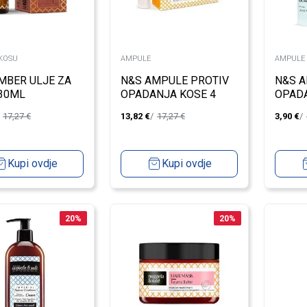
 KOSU
AMPULE
AMPULE
MBER ULJE ZA
N&S AMPULE PROTIV
N&S A
30ML
OPADANJA KOSE 4
OPAD
PACK
17,27
€
13,82
€
17,27
€
3,90
€
Kupi ovdje
Kupi ovdje
20
%
20
%