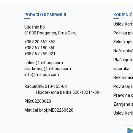
PODACI O KOMPANIJI
KORISNIČ
Uslovi kori
Ljiješnje bb
81000 Podgorica, Crna Gora
Politika pr
+382 20 662 553
Kako kupit
+382 67 180 560
Načini pla
+382 67 259 021
Plaćanje 
online@mil-pop.com
marketing@mil-pop.com
Isporuka
info@mil-pop.com
Reklamaci
Račun
CKB 510-155-60
Povraćaj 
Hipotekarna banka 520-13214-09
Pravo na 
PIB:
02260620
Zamjena ar
Matični broj:
ME02260620
Uslovi kor