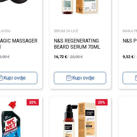
A KOSU
SERUM ZA LICE
MANJI PE
AGIC MASSAGER
N&S REGENERATING
N&S P
H
BEARD SERUM 70ML
9,90
€
16,72
€
20,90
€
9,52
€
Kupi ovdje
Kupi ovdje
20
%
20
%