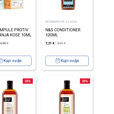
REGENERATOR ZA KOSU
MPULE PROTIV
N&S CONDITIONER
ANJA KOSE 10ML
100ML
4,88
€
7,21
€
9,01
€
Kupi ovdje
Kupi ovdje
20
%
20
%