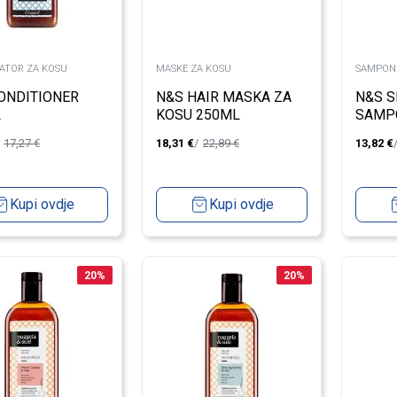
ATOR ZA KOSU
MASKE ZA KOSU
SAMPON
ONDITIONER
N&S HAIR MASKA ZA
N&S 
L
KOSU 250ML
SAMP
17,27
€
18,31
€
22,89
€
13,82
€
Kupi ovdje
Kupi ovdje
20
%
20
%