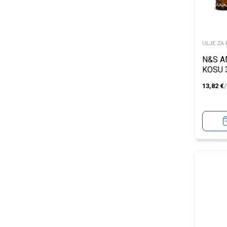
ULJE ZA
N&S A
KOSU 
13,82
€