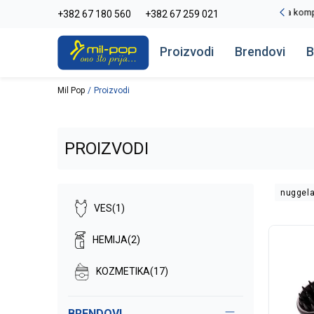
-20% na kompletan asortiman
+382 67 180 560
+382 67 259 021
Pogledaj više
Proizvodi
Brendovi
B
Mil Pop
Proizvodi
PROIZVODI
nuggel
VES
(1)
HEMIJA
(2)
KOZMETIKA
(17)
BRENDOVI