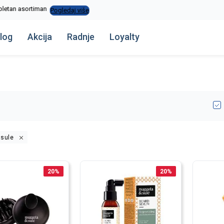
La Plage peškiri do -30%
Pogledaj više
log
Akcija
Radnje
Loyalty
asule
20
%
20
%