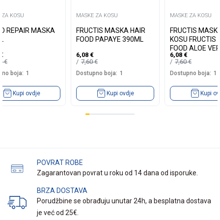
 ZA KOSU
MASKE ZA KOSU
MASKE ZA KOSU
O REPAIR MASKA
FRUCTIS MASKA HAIR
FRUCTIS MASK
L
FOOD PAPAYE 390ML
KOSU FRUCTIS 
FOOD ALOE VE
€
6,08
€
6,08
€
75
€
7,60
€
7,60
€
no boja:
1
Dostupno boja:
1
Dostupno boja:
1
Kupi ovdje
Kupi ovdje
Kupi ov
POVRAT ROBE
Zagarantovan povrat u roku od 14 dana od isporuke.
BRZA DOSTAVA
Porudžbine se obrađuju unutar 24h, a besplatna dostava
je već od 25€.