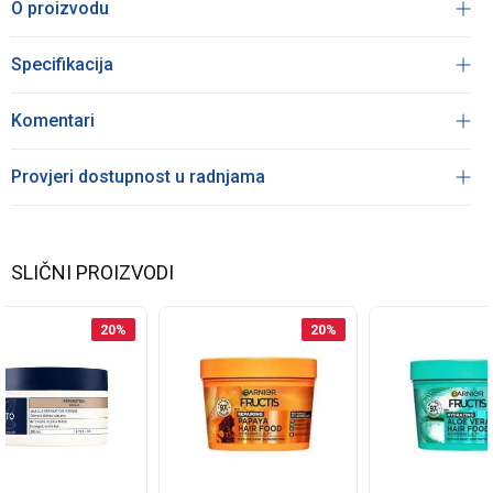
O proizvodu
Specifikacija
Komentari
Provjeri dostupnost u radnjama
SLIČNI PROIZVODI
20
%
20
%