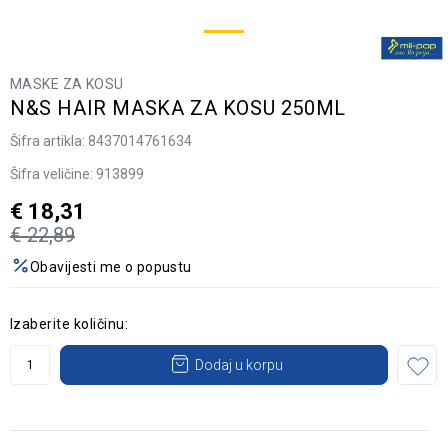
MASKE ZA KOSU
N&S HAIR MASKA ZA KOSU 250ML
Šifra artikla:
8437014761634
Šifra veličine:
913899
€
18,31
€
22,89
Obavijesti me o popustu
Izaberite količinu:
Dodaj u korpu