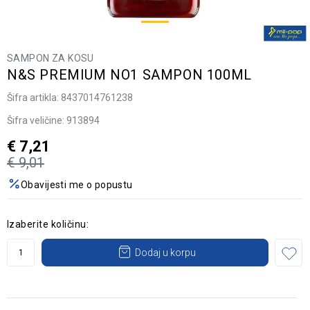
SAMPON ZA KOSU
N&S PREMIUM NO1 SAMPON 100ML
Šifra artikla:
8437014761238
Šifra veličine:
913894
€
7,21
€
9,01
Obavijesti me o popustu
Izaberite količinu:
Dodaj u korpu