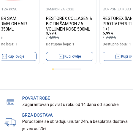
N ZA KOSU
SAMPON ZA KOSU
SAMPON ZA KOSU
IER SAM.
RESTOREX COLLAGEN &
RESTOREX ŠA
RMELON HAIR
BIOTIN ŠAMPON ZA
PROTIV PERUTI 
 350ML
VOLUMEN KOSE 500ML
1+1
3,99
€
5,99
€
5
€
4,99
€
7,99
€
no boja:
1
Dostupno boja:
1
Dostupno boja:
1
Kupi ovdje
Kupi ovdje
Kupi ov
POVRAT ROBE
Zagarantovan povrat u roku od 14 dana od isporuke.
BRZA DOSTAVA
Porudžbine se obrađuju unutar 24h, a besplatna dostava
je već od 25€.