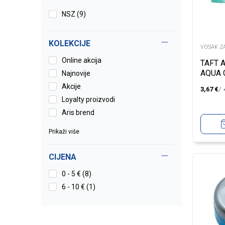
NSZ
(9)
LOSION ZA KOSU
(2)
SPREJ ZA REGENERACIJU
(23)
KOSE
KOLEKCIJE
VOSAK Z
Online akcija
SILIKONSKE KAPI
(6)
TAFT 
AQUA 
Najnovije
100M
MASKE ZA KOSU
(94)
Akcije
3,67
€
Loyalty proizvodi
REGENERATOR ZA KOSU
(150)
Aris brend
ULJE ZA KOSU
(26)
Prikaži više
STAJLING KOSE
(8)
CIJENA
PREPARATI ZA KOSU
0 - 5 € (8)
(16)
6 - 10 € (1)
SAMPON ZA SUVO PRANJE
(11)
KOSE