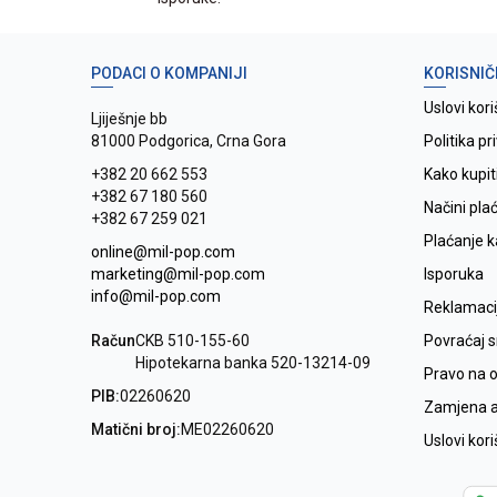
PODACI O KOMPANIJI
KORISNIČ
Uslovi kori
Ljiješnje bb
81000 Podgorica, Crna Gora
Politika pr
+382 20 662 553
Kako kupit
+382 67 180 560
Načini pla
+382 67 259 021
Plaćanje 
online@mil-pop.com
marketing@mil-pop.com
Isporuka
info@mil-pop.com
Reklamaci
Račun
CKB 510-155-60
Povraćaj 
Hipotekarna banka 520-13214-09
Pravo na 
PIB:
02260620
Zamjena ar
Matični broj:
ME02260620
Uslovi kor