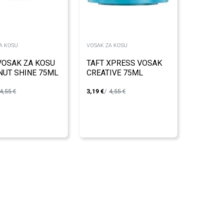
A KOSU
VOSAK ZA KOSU
VOSAK ZA KOSU
TAFT XPRESS VOSAK
UT SHINE 75ML
CREATIVE 75ML
4,55
€
3,19
€
4,55
€