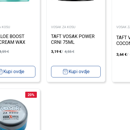
A KOSU
VOSAK ZA KOSU
VOSAK Z
ALOE BOOST
TAFT VOSAK POWER
TAFT 
CREAM WAX
CRNI 75ML
COCON
L
4,59
€
3,19
€
4,55
€
3,64
€
Kupi ovdje
Kupi ovdje
20
%