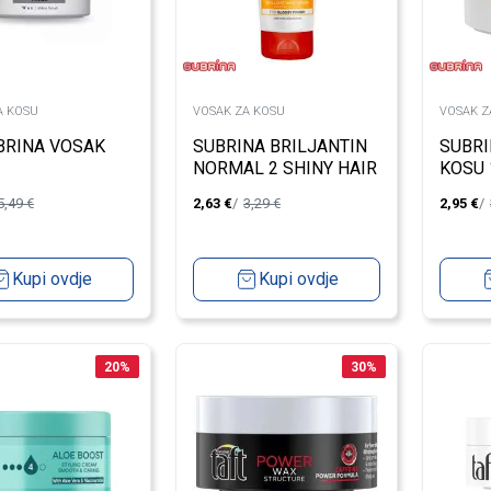
A KOSU
VOSAK ZA KOSU
VOSAK Z
BRINA VOSAK
SUBRINA BRILJANTIN
SUBRI
NORMAL 2 SHINY HAIR
KOSU
150ML
5,49
€
2,63
€
3,29
€
2,95
€
Kupi ovdje
Kupi ovdje
20
%
30
%