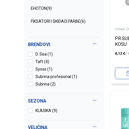
EHOTON
(9)
FIKSATORI I SKIDACI FARBE
(6)
VOSAK Z
HIDROGENI
(24)
PR.SU
KOSU
BRENDOVI
FARBE ZA KOSU
(500)
4,12
€
D. Sea (1)
KREMA ZA KOSU
(14)
Taft (4)
Syoss (1)
VOSAK ZA KOSU
(9)
Subrina profesional (1)
Subrina (2)
PJENA ZA KOSU
(7)
LAK ZA KOSU
(35)
SEZONA
KLASIKA (9)
SAMPON ZA KOSU
(297)
AMPULE
(10)
VELIČINA