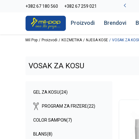
-20% na kompletan asortiman
+382 67 180 560
+382 67 259 021
Pogledaj više
Proizvodi
Brendovi
B
Mil Pop
Proizvodi
KOZMETIKA
NJEGA KOSE
VOSAK ZA KOS
VOSAK ZA KOSU
GEL ZA KOSU
(24)
PROGRAM ZA FRIZERE
(22)
COLOR SAMPON
(7)
BLANS
(8)