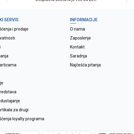
KI SERVIS
INFORMACIJE
šćenja i prodaje
O nama
ivatnosti
Zaposlenje
i
Kontakt
ćanja
Saradnja
karticama
Najčešća pitanja
je
sredstava
odustajanje
tikala za drugi
išćenja loyalty programa