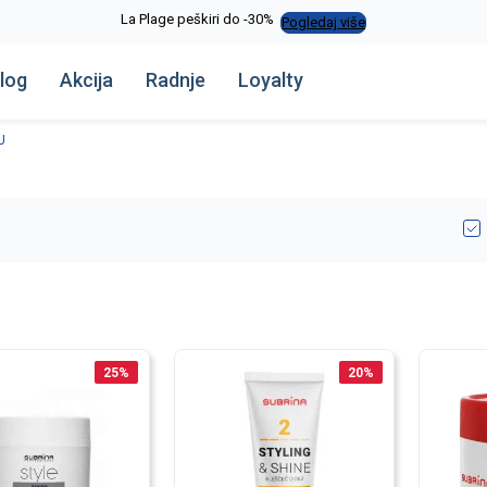
La Plage peškiri do -30%
Pogledaj više
log
Akcija
Radnje
Loyalty
U
25
%
20
%