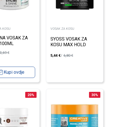
A KOSU
VOSAK ZA KOSU
NA VOSAK ZA
SYOSS VOSAK ZA
 100ML
KOSU MAX HOLD
150ML
3,69
€
5,44
€
6,80
€
Kupi ovdje
20
%
30
%