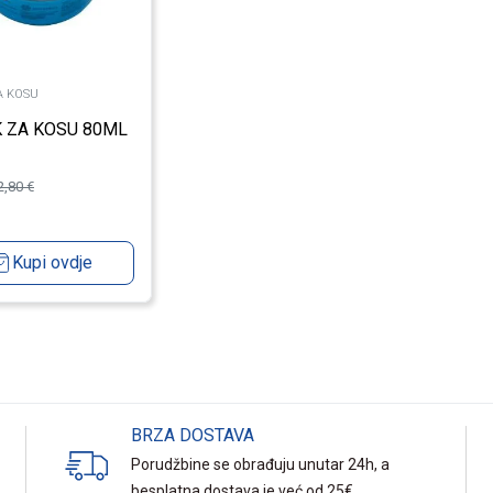
A KOSU
 ZA KOSU 80ML
2,80
€
Kupi ovdje
BRZA DOSTAVA
Porudžbine se obrađuju unutar 24h, a
besplatna dostava je već od 25€.