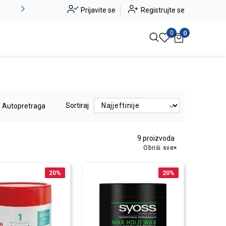
Alma Ras do -50%
Prijavite se
Registrujte se
Pogledaj više
0
0
Sortiraj
Autopretraga
9
proizvoda
Obriši sve
20
%
20
%