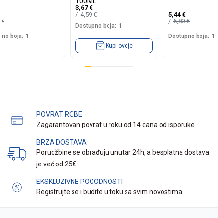
100ML
3,67
€
4,59
€
5,44
€
5
€
6,80
€
Dostupno boja:
1
no boja:
1
Dostupno boja:
1
Kupi ovdje
POVRAT ROBE
Zagarantovan povrat u roku od 14 dana od isporuke.
BRZA DOSTAVA
Porudžbine se obrađuju unutar 24h, a besplatna dostava
je već od 25€.
EKSKLUZIVNE POGODNOSTI
Registrujte se i budite u toku sa svim novostima.