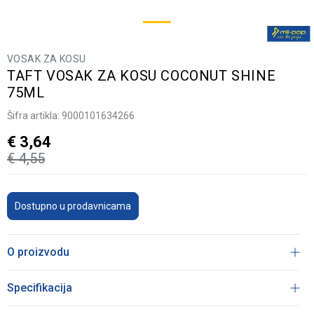
VOSAK ZA KOSU
TAFT VOSAK ZA KOSU COCONUT SHINE
75ML
Šifra artikla:
9000101634266
€
3,64
€
4,55
Dostupno u prodavnicama
O proizvodu
Specifikacija