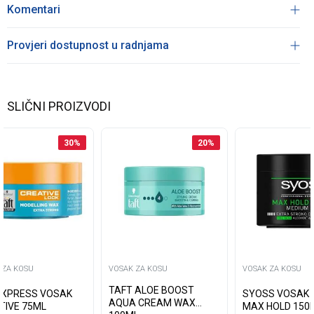
Komentari
Provjeri dostupnost u radnjama
SLIČNI PROIZVODI
30
%
20
%
 ZA KOSU
VOSAK ZA KOSU
VOSAK ZA KOSU
TAFT ALOE BOOST
 XPRESS VOSAK
SYOSS VOSAK 
AQUA CREAM WAX
TIVE 75ML
MAX HOLD 150