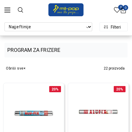
0
0
Filteri
PROGRAM ZA FRIZERE
Obriši sve
22
proizvoda
20
%
20
%