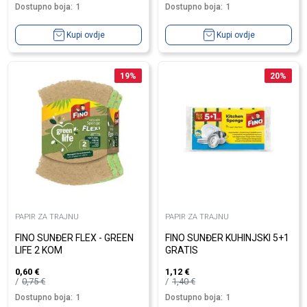
Dostupno boja:
1
Dostupno boja:
1
Kupi ovdje
Kupi ovdje
19
%
20
%
PAPIR ZA TRAJNU
PAPIR ZA TRAJNU
FINO SUNĐER FLEX - GREEN
FINO SUNĐER KUHINJSKI 5+1
LIFE 2 KOM
GRATIS
0,60
€
1,12
€
0,75
€
1,40
€
Dostupno boja:
1
Dostupno boja:
1