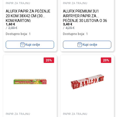
PAPIR ZA TRAJNU
PAPIR ZA TRAJNU
ALUFIX PAPIR ZA PEČENJE
ALUFIX PREMIUM 3U1
20 KOM 38X42 CM (30
AIRFRYER PAPIR ZA
KOM/KARTON)
PEČENJE 30 LISTOVA O 36
1,60
€
3,40
€
2,00
€
4,25
€
Dostupno boja:
1
Dostupno boja:
1
Kupi ovdje
Kupi ovdje
20
%
20
%
PAPIR ZA TRAJNU
PAPIR ZA TRAJNU