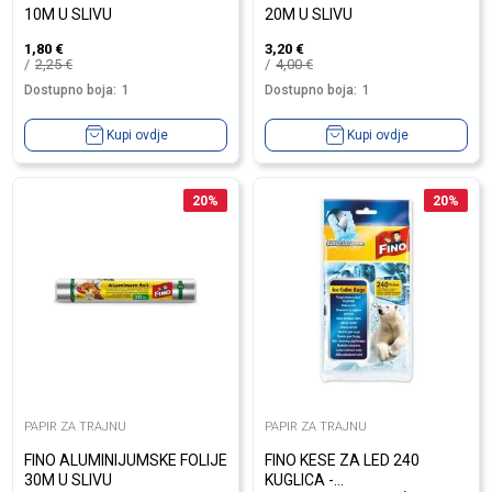
10M U SLIVU
20M U SLIVU
1,80
€
3,20
€
2,25
€
4,00
€
Dostupno boja:
1
Dostupno boja:
1
Kupi ovdje
Kupi ovdje
20
%
20
%
PAPIR ZA TRAJNU
PAPIR ZA TRAJNU
FINO ALUMINIJUMSKE FOLIJE
FINO KESE ZA LED 240
30M U SLIVU
KUGLICA -