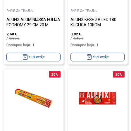
PAPIR ZA TRAJNU
PAPIR ZA TRAJNU
ALUFIX ALUMINIJSKA FOLIJA
ALUFIX KESE ZA LED 180
ECONOMY 29 CM 20 M
KUGLICA 10KOM
2,68
€
0,92
€
3,35
€
1,15
€
Dostupno boja:
1
Dostupno boja:
1
Kupi ovdje
Kupi ovdje
20
%
20
%