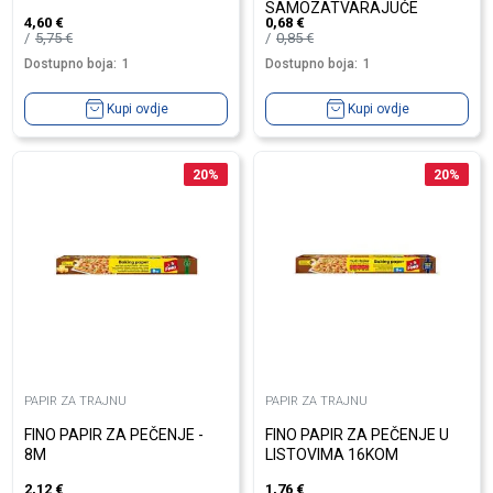
SAMOZATVARAJUĆE
4,60
€
0,68
€
5,75
€
0,85
€
Dostupno boja:
1
Dostupno boja:
1
Kupi ovdje
Kupi ovdje
20
%
20
%
PAPIR ZA TRAJNU
PAPIR ZA TRAJNU
FINO PAPIR ZA PEČENJE -
FINO PAPIR ZA PEČENJE U
8M
LISTOVIMA 16KOM
2,12
€
1,76
€