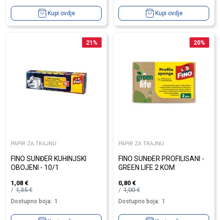
Kupi ovdje
Kupi ovdje
21
%
20
%
PAPIR ZA TRAJNU
PAPIR ZA TRAJNU
FINO SUNĐER KUHINJSKI
FINO SUNĐER PROFILISANI -
OBOJENI - 10/1
GREEN LIFE 2 KOM
1,08
€
0,80
€
1,35
€
1,00
€
Dostupno boja:
1
Dostupno boja:
1