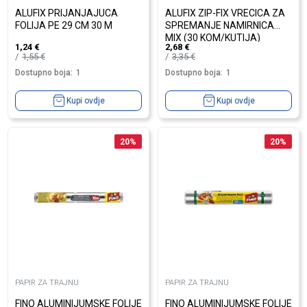
ALUFIX PRIJANJAJUCA
ALUFIX ZIP-FIX VRECICA ZA
FOLIJA PE 29 CM 30 M
SPREMANJE NAMIRNICA
MIX (30 KOM/KUTIJA)
1,24
€
2,68
€
1,55
€
3,35
€
Dostupno boja:
1
Dostupno boja:
1
Kupi ovdje
Kupi ovdje
20
%
20
%
PAPIR ZA TRAJNU
PAPIR ZA TRAJNU
FINO ALUMINIJUMSKE FOLIJE
FINO ALUMINIJUMSKE FOLIJE