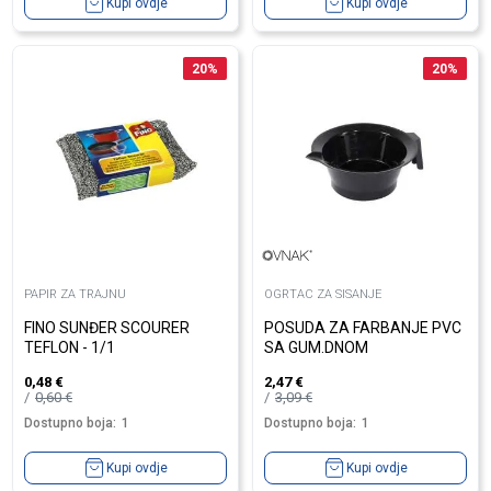
Kupi ovdje
Kupi ovdje
20
%
20
%
PAPIR ZA TRAJNU
OGRTAC ZA SISANJE
FINO SUNĐER SCOURER
POSUDA ZA FARBANJE PVC
TEFLON - 1/1
SA GUM.DNOM
0,48
€
2,47
€
0,60
€
3,09
€
Dostupno boja:
1
Dostupno boja:
1
Kupi ovdje
Kupi ovdje