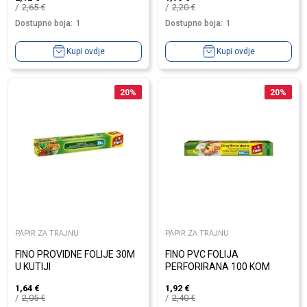
2,65
€
2,20
€
Dostupno boja:
1
Dostupno boja:
1
Kupi ovdje
Kupi ovdje
20
%
20
%
PAPIR ZA TRAJNU
PAPIR ZA TRAJNU
FINO PROVIDNE FOLIJE 30M
FINO PVC FOLIJA
U KUTIJI
PERFORIRANA 100 KOM
1,64
€
1,92
€
2,05
€
2,40
€