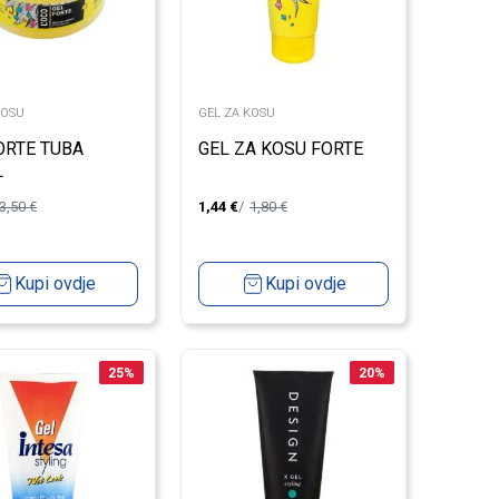
KOSU
GEL ZA KOSU
ORTE TUBA
GEL ZA KOSU FORTE
L
3,50
€
1,44
€
1,80
€
Kupi ovdje
Kupi ovdje
25
%
20
%