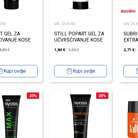
KOSU
GEL ZA KOSU
GEL ZA 
T GEL ZA
STILL POPART GEL ZA
SUBRI
OVANJE KOSE
UČVRŠĆIVANJE KOSE
EXTRA
L
D-PANTENOL ENERGY
150M
4,89
€
1,84
€
2,30
€
2,71
€
150ML
Kupi ovdje
Kupi ovdje
20
%
20
%