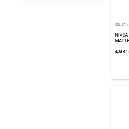
GEL ZA 
NIVEA
MATTE
150M
4,28
€