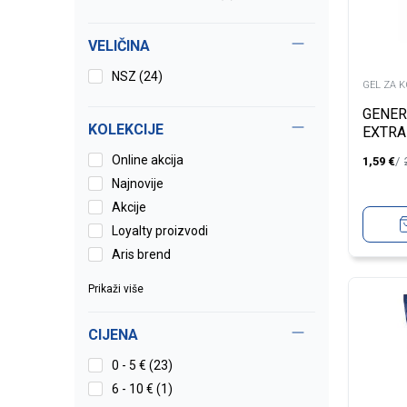
LOSION ZA KOSU
(2)
VELIČINA
SPREJ ZA REGENERACIJU
(23)
KOSE
NSZ
(24)
GEL ZA 
SILIKONSKE KAPI
(6)
GENER
KOLEKCIJE
EXTRA
MASKE ZA KOSU
(94)
Online akcija
1,59
€
Najnovije
REGENERATOR ZA KOSU
(150)
Akcije
Loyalty proizvodi
ULJE ZA KOSU
(26)
Aris brend
STAJLING KOSE
(8)
Prikaži više
PREPARATI ZA KOSU
(16)
CIJENA
SAMPON ZA SUVO PRANJE
(11)
KOSE
0 - 5 € (23)
6 - 10 € (1)