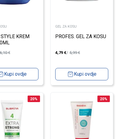
KOSU
GEL ZA KOSU
 STYLE KREM
PROFES. GEL ZA KOSU
50ML
6,10
€
4,79
€
5,99
€
Kupi ovdje
Kupi ovdje
20
%
20
%