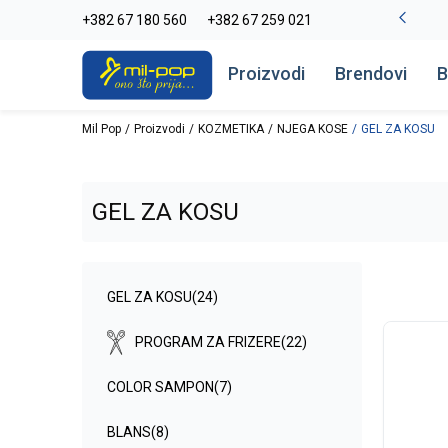
-20% na kompletan asortiman
+382 67 180 560
+382 67 259 021
Pogledaj više
Proizvodi
Brendovi
B
Mil Pop
Proizvodi
KOZMETIKA
NJEGA KOSE
GEL ZA KOSU
GEL ZA KOSU
GEL ZA KOSU
(24)
PROGRAM ZA FRIZERE
(22)
COLOR SAMPON
(7)
BLANS
(8)