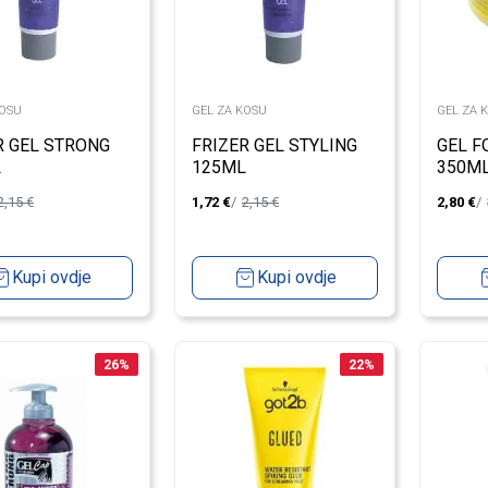
KOSU
GEL ZA KOSU
GEL ZA 
R GEL STRONG
FRIZER GEL STYLING
GEL F
L
125ML
350M
2,15
€
1,72
€
2,15
€
2,80
€
Kupi ovdje
Kupi ovdje
26
%
22
%