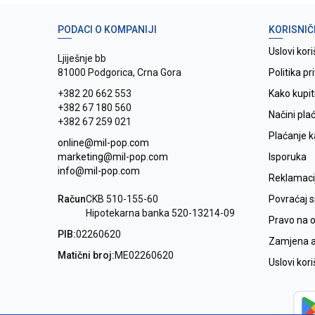
PODACI O KOMPANIJI
KORISNIČ
Uslovi kori
Ljiješnje bb
81000 Podgorica, Crna Gora
Politika pr
+382 20 662 553
Kako kupit
+382 67 180 560
Načini pla
+382 67 259 021
Plaćanje 
online@mil-pop.com
marketing@mil-pop.com
Isporuka
info@mil-pop.com
Reklamaci
Račun
CKB 510-155-60
Povraćaj 
Hipotekarna banka 520-13214-09
Pravo na 
PIB:
02260620
Zamjena ar
Matični broj:
ME02260620
Uslovi kor