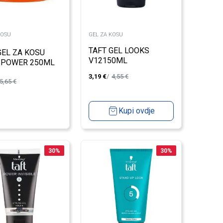
KOSU
GEL ZA KOSU
TAFT GEL LOOKS
GEL ZA KOSU
V12150ML
 POWER 250ML
3,19
€
4,55
€
5,65
€
Kupi ovdje
30
%
30
%