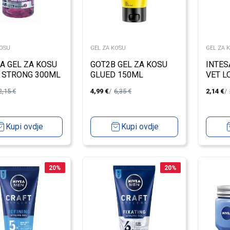
KOSU
GEL ZA KOSU
GEL ZA 
A GEL ZA KOSU
GOT2B GEL ZA KOSU
INTES
 STRONG 300ML
GLUED 150ML
VET L
2,15
€
4,99
€
6,35
€
2,14
€
Kupi ovdje
Kupi ovdje
20
%
20
%