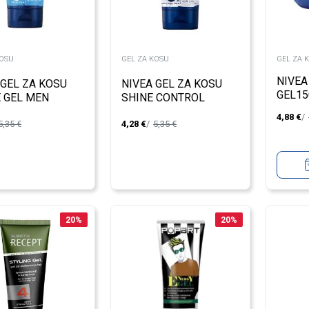
KOSU
GEL ZA KOSU
GEL ZA 
NIVEA
 GEL ZA KOSU
NIVEA GEL ZA KOSU
GEL1
 GEL MEN
SHINE CONTROL
L
MEN150ML
4,88
€
5,35
€
4,28
€
5,35
€
20
%
20
%