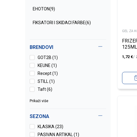
EHOTON
(9)
FIKSATORI I SKIDACI FARBE
(6)
GEL ZA 
HIDROGENI
(25)
FRIZE
125M
BRENDOVI
FARBE ZA KOSU
(500)
1,72
€
GOT2B (1)
KREMA ZA KOSU
(14)
KEUNE (1)
Recept (1)
VOSAK ZA KOSU
(9)
STILL (1)
Taft (6)
PJENA ZA KOSU
(7)
Prikaži više
LAK ZA KOSU
(36)
SEZONA
SAMPON ZA KOSU
(297)
KLASIKA (23)
AMPULE
(10)
PASIVAN ARTIKAL (1)