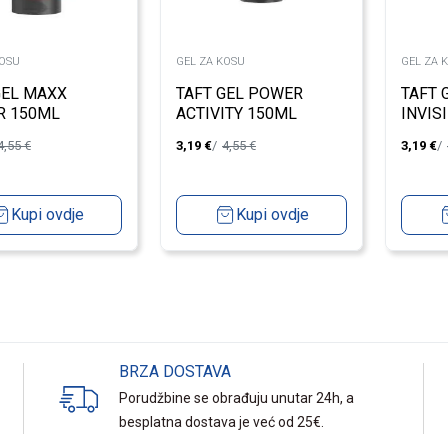
KOSU
GEL ZA KOSU
GEL ZA 
GEL MAXX
TAFT GEL POWER
TAFT 
R 150ML
ACTIVITY 150ML
INVIS
150M
4,55
€
3,19
€
4,55
€
3,19
€
Kupi ovdje
Kupi ovdje
BRZA DOSTAVA
Porudžbine se obrađuju unutar 24h, a
besplatna dostava je već od 25€.