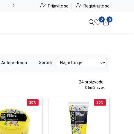
Alma Ras do -50%
Prijavite se
Registrujte se
Pogledaj više
0
0
Sortiraj
Autopretraga
24
proizvoda
Obriši sve
20
%
20
%