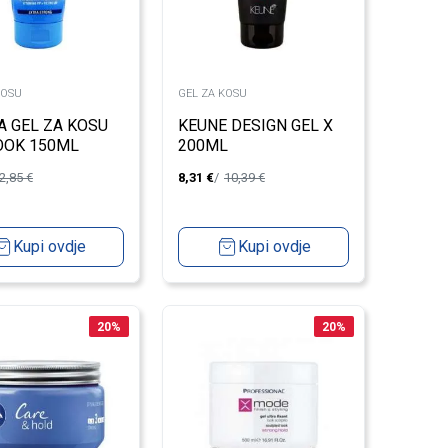
KOSU
GEL ZA KOSU
A GEL ZA KOSU
KEUNE DESIGN GEL X
OOK 150ML
200ML
2,85
€
8,31
€
10,39
€
Kupi ovdje
Kupi ovdje
20
%
20
%