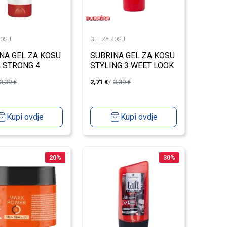
KOSU
GEL ZA KOSU
NA GEL ZA KOSU
SUBRINA GEL ZA KOSU
 STRONG 4
STYLING 3 WEET LOOK
L
150ML
3,39
€
2,71
€
3,39
€
Kupi ovdje
Kupi ovdje
20
%
30
%