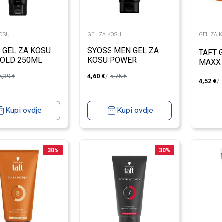
KOSU
GEL ZA KOSU
GEL ZA 
 GEL ZA KOSU
SYOSS MEN GEL ZA
TAFT 
OLD 250ML
KOSU POWER
MAXX
EXTREME HOLD 250ML
5,39
€
4,60
€
5,75
€
4,52
€
Kupi ovdje
Kupi ovdje
30
%
30
%