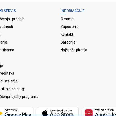
KI SERVIS
INFORMACIJE
šćenja i prodaje
O nama
ivatnosti
Zaposlenje
i
Kontakt
ćanja
Saradnja
karticama
Najčešća pitanja
je
sredstava
odustajanje
tikala za drugi
išćenja loyalty programa