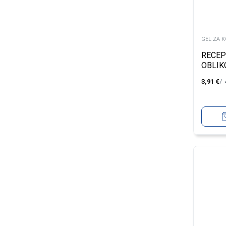
GEL ZA 
RECEP
OBLIK
150M
3,91
€