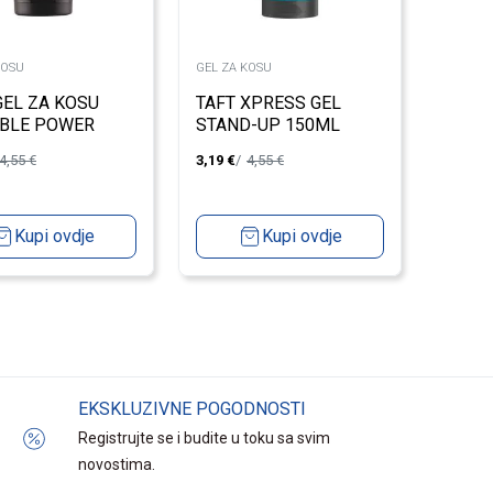
KOSU
GEL ZA KOSU
GEL ZA KOSU
TAFT XPRESS GEL
IBLE POWER
STAND-UP 150ML
L
4,55
€
3,19
€
4,55
€
Kupi ovdje
Kupi ovdje
EKSKLUZIVNE POGODNOSTI
Registrujte se i budite u toku sa svim
novostima.