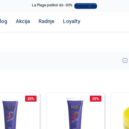
La Plage peškiri do -30%
Pogledaj više
log
Akcija
Radnje
Loyalty
20
%
20
%