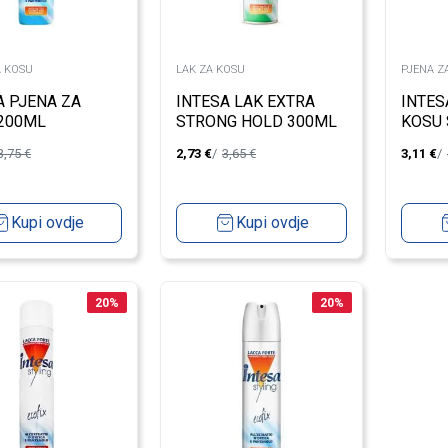
A KOSU
LAK ZA KOSU
PJENA Z
A PJENA ZA
INTESA LAK EXTRA
INTES
200ML
STRONG HOLD 300ML
KOSU
300M
3,75
€
2,73
€
3,65
€
3,11
€
Kupi ovdje
Kupi ovdje
20
%
20
%