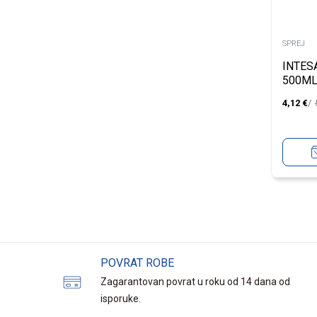
SPREJ
INTES
500M
4,12
€
POVRAT ROBE
Zagarantovan povrat u roku od 14 dana od
isporuke.