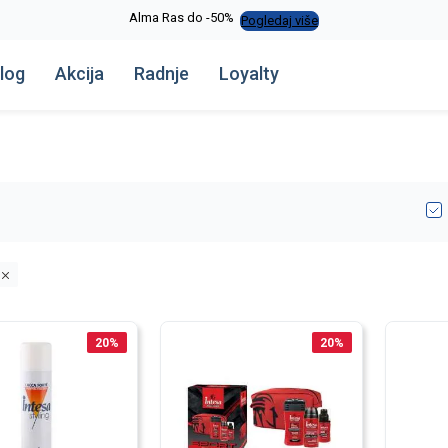
Alma Ras do -50%
Pogledaj više
log
Akcija
Radnje
Loyalty
20
%
20
%