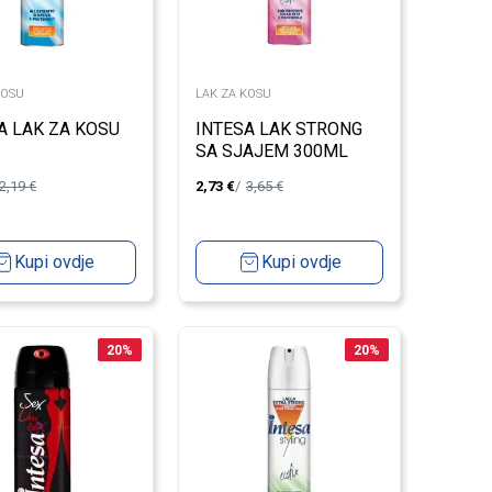
KOSU
LAK ZA KOSU
A LAK ZA KOSU
INTESA LAK STRONG
SA SJAJEM 300ML
2,19
€
2,73
€
3,65
€
Kupi ovdje
Kupi ovdje
20
%
20
%