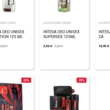
ANS ZENSKI
DEZODORANS ZENSKI
KOZMETI
A DEO UNISEX
INTESA DEO UNISEX
INTES
TION 125 ML
SUPERSEX 125ML
ZA
TUSI
3,20
€
2,56
€
3,20
€
10,95
€
ZA LIC
BRAD
20
%
20
%