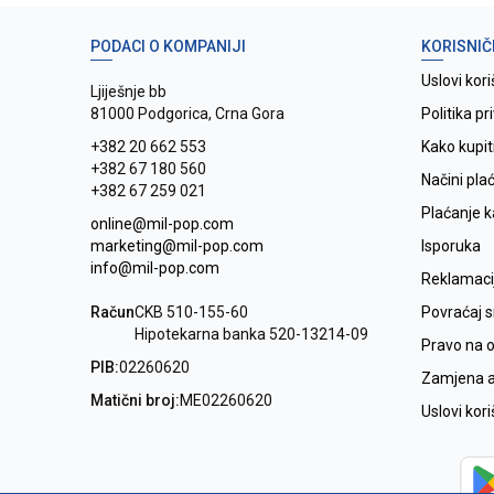
PODACI O KOMPANIJI
KORISNIČ
Uslovi kori
Ljiješnje bb
81000 Podgorica, Crna Gora
Politika pr
+382 20 662 553
Kako kupit
+382 67 180 560
Načini pla
+382 67 259 021
Plaćanje 
online@mil-pop.com
marketing@mil-pop.com
Isporuka
info@mil-pop.com
Reklamaci
Račun
CKB 510-155-60
Povraćaj 
Hipotekarna banka 520-13214-09
Pravo na 
PIB:
02260620
Zamjena ar
Matični broj:
ME02260620
Uslovi kor