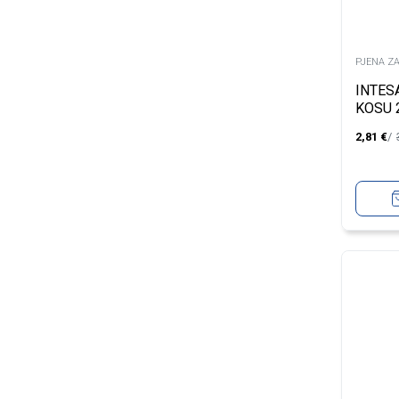
PJENA Z
INTES
KOSU 
2,81
€