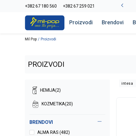
La Plage peškiri do -30%
+382 67 180 560
+382 67 259 021
Pogledaj više
Proizvodi
Brendovi
B
Mil Pop
Proizvodi
PROIZVODI
intesa
HEMIJA
(2)
KOZMETIKA
(20)
BRENDOVI
ALMA RAS (482)