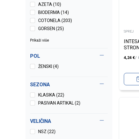
AZETA (10)
BIODERMA (14)
COTONELA (203)
GORSEN (25)
SPREJ
Prikaži više
INTES
STRON
POL
4,24
€
ŽENSKI (4)
SEZONA
KLASIKA (22)
PASIVAN ARTIKAL (2)
VELIČINA
NSZ
(22)