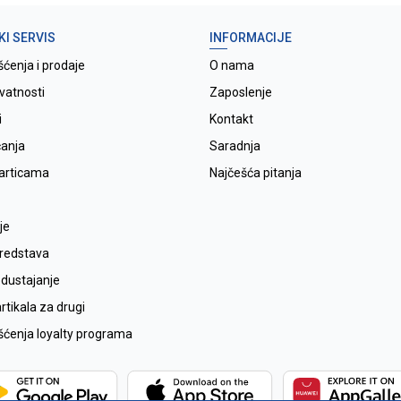
KI SERVIS
INFORMACIJE
šćenja i prodaje
O nama
ivatnosti
Zaposlenje
i
Kontakt
ćanja
Saradnja
karticama
Najčešća pitanja
je
sredstava
odustajanje
tikala za drugi
išćenja loyalty programa