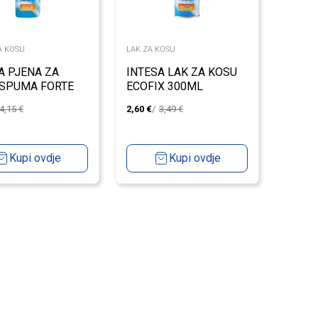
A KOSU
LAK ZA KOSU
A PJENA ZA
INTESA LAK ZA KOSU
 SPUMA FORTE
ECOFIX 300ML
L
4,15
€
2,60
€
3,49
€
Kupi ovdje
Kupi ovdje