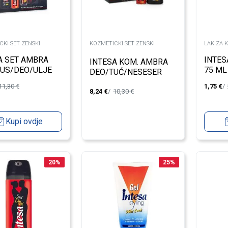
KI SET ZENSKI
KOZMETICKI SET ZENSKI
LAK ZA 
A SET AMBRA
INTES
INTESA KOM. AMBRA
TUS/DEO/ULJE
75 ML
DEO/TUĆ/NESESER
SAZU
11,30
€
1,75
€
8,24
€
10,30
€
Kupi ovdje
20
%
25
%