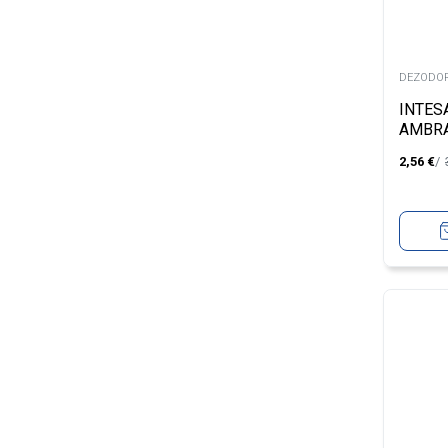
DEZODOR
INTES
AMBRA
125M
2,56
€