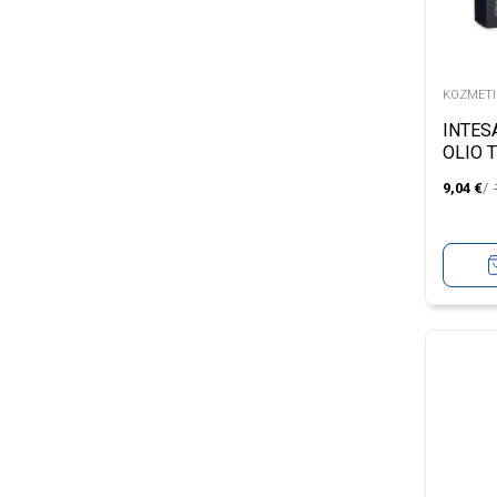
KOZMETIC
INTES
OLIO 
ZA MA
9,04
€