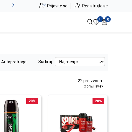
Novo u ponudi - Jadea
Prijavite se
Registrujte se
Pogledaj više
0
0
Sortiraj
Autopretraga
22
proizvoda
Obriši sve
20
%
20
%