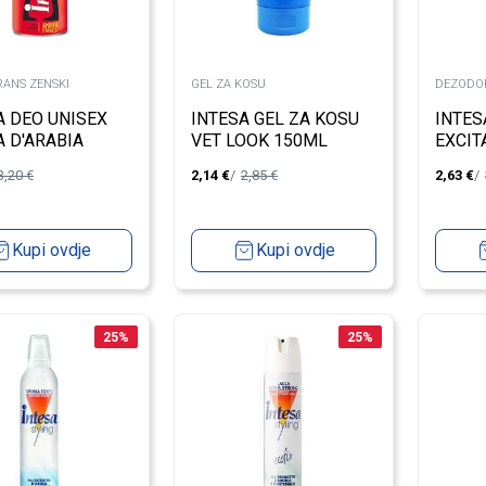
ANS ZENSKI
GEL ZA KOSU
DEZODOR
A DEO UNISEX
INTESA GEL ZA KOSU
INTES
 D'ARABIA
VET LOOK 150ML
EXCIT
L
3,20
€
2,14
€
2,85
€
2,63
€
Kupi ovdje
Kupi ovdje
25
%
25
%