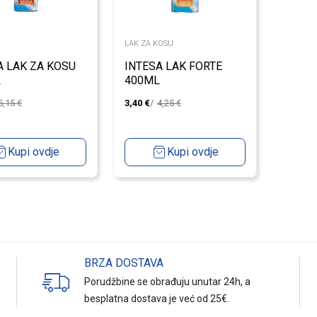
LAK ZA KOSU
A LAK ZA KOSU
INTESA LAK FORTE
L
400ML
5,15
€
3,40
€
4,25
€
Kupi ovdje
Kupi ovdje
BRZA DOSTAVA
Porudžbine se obrađuju unutar 24h, a
besplatna dostava je već od 25€.