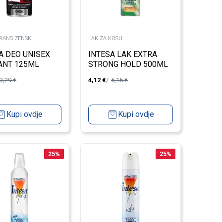
ANS ZENSKI
LAK ZA KOSU
A DEO UNISEX
INTESA LAK EXTRA
ANT 125ML
STRONG HOLD 500ML
3,29
€
4,12
€
5,15
€
Kupi ovdje
Kupi ovdje
25
%
25
%