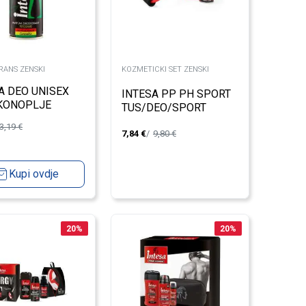
ANS ZENSKI
KOZMETICKI SET ZENSKI
A DEO UNISEX
INTESA PP PH SPORT
KONOPLJE
TUS/DEO/SPORT
L
EKSTENDER
3,19
€
7,84
€
9,80
€
Kupi ovdje
20
%
20
%