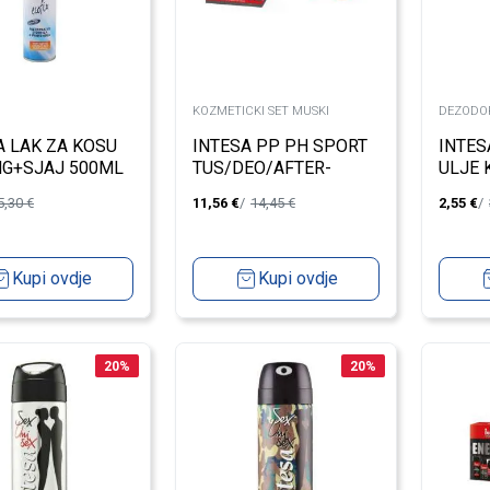
KOZMETICKI SET MUSKI
DEZODOR
A LAK ZA KOSU
INTESA PP PH SPORT
INTES
G+SJAJ 500ML
TUS/DEO/AFTER-
ULJE 
SHAVE/NESESER
125M
5,30
€
11,56
€
14,45
€
2,55
€
Kupi ovdje
Kupi ovdje
20
%
20
%