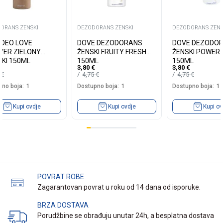
ORANS ZENSKI
DEZODORANS ZENSKI
DEZODORANS ZENS
S DEO LOVE
DOVE DEZODORANS
DOVE DEZODO
VER ZIELONY
ŽENSKI FRUITY FRESH
ŽENSKI POWER
KI 150ML
150ML
150ML
3,80
€
3,80
€
9
€
4,75
€
4,75
€
no boja:
1
Dostupno boja:
1
Dostupno boja:
1
Kupi ovdje
Kupi ovdje
Kupi ov
POVRAT ROBE
Zagarantovan povrat u roku od 14 dana od isporuke.
BRZA DOSTAVA
Porudžbine se obrađuju unutar 24h, a besplatna dostava