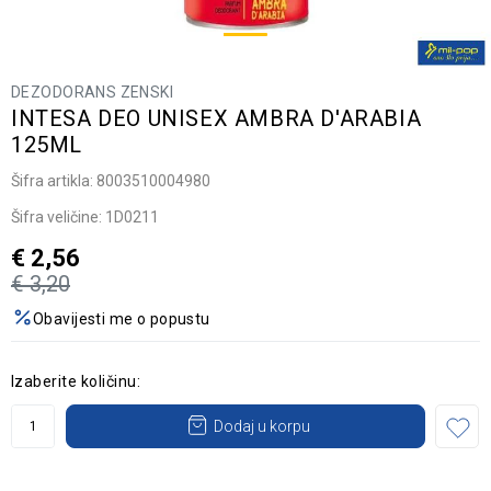
DEZODORANS ZENSKI
INTESA DEO UNISEX AMBRA D'ARABIA
125ML
Šifra artikla:
8003510004980
Šifra veličine:
1D0211
€
2,56
€
3,20
Obavijesti me o popustu
Izaberite količinu:
Dodaj u korpu