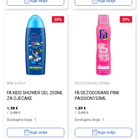
Kupi ovdje
Kupi ovdje
20
%
29
%
BEBI KUPKA
DEZODORANS ZENSKI
FA KIDS SHOWER GEL 250ML
FA DEZODORANS PINK
ZA DJECAKE
PASSION150ML
1,98
€
1,89
€
2,48
€
2,65
€
Dostupno boja:
1
Dostupno boja:
1
Kupi ovdje
Kupi ovdje