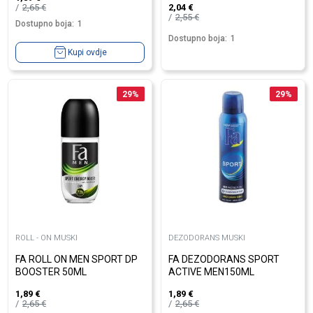
2,65
€
2,04
€
2,55
€
Dostupno boja:
1
Dostupno boja:
1
Kupi ovdje
29
%
29
%
ROLL - ON MUSKI
DEZODORANS MUSKI
FA ROLL ON MEN SPORT DP
FA DEZODORANS SPORT
BOOSTER 50ML
ACTIVE MEN150ML
1,89
€
1,89
€
2,65
€
2,65
€