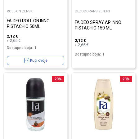
ROLL-ON ZENSKI
DEZODORANS ZENSKI
FA DEO ROLL ON INNO
FA DEO SPRAY AP INNO
PISTACHIO 50ML
PISTACHIO 150 ML
2,12
€
2,65
€
2,12
€
2,65
€
Dostupno boja:
1
Dostupno boja:
1
Kupi ovdje
20
%
20
%