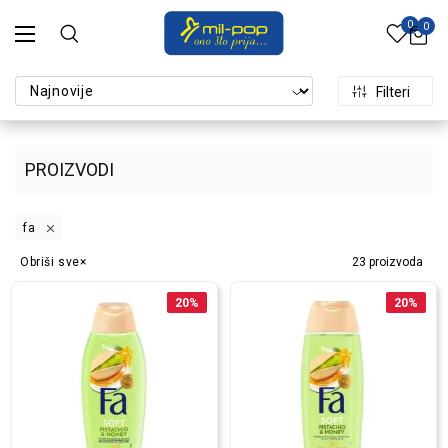
0
0
Filteri
PROIZVODI
fa
Obriši sve
23
proizvoda
20
%
20
%