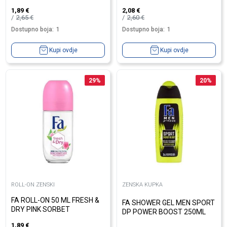
1,89
€
2,08
€
2,65
€
2,60
€
Dostupno boja:
1
Dostupno boja:
1
Kupi ovdje
Kupi ovdje
29
%
20
%
ROLL-ON ZENSKI
ZENSKA KUPKA
FA ROLL-ON 50 ML FRESH &
FA SHOWER GEL MEN SPORT
DRY PINK SORBET
DP POWER BOOST 250ML
1,89
€