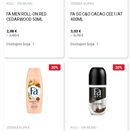
ROLL - ON MUSKI
ZENSKA KUPKA
FA MEN ROLL-ON RED
FA SG C&O CACAO CEE1/AT
CEDARWOOD 50ML
400ML
2,08
€
3,03
€
2,60
€
3,79
€
Dostupno boja:
1
Dostupno boja:
1
30
%
20
%
ZENSKA KUPKA
ROLL - ON MUSKI