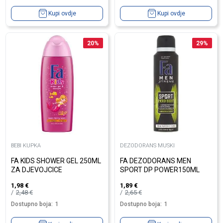
Kupi ovdje
Kupi ovdje
20
%
29
%
BEBI KUPKA
DEZODORANS MUSKI
FA KIDS SHOWER GEL 250ML
FA DEZODORANS MEN
ZA DJEVOJCICE
SPORT DP POWER150ML
1,98
€
1,89
€
2,48
€
2,65
€
Dostupno boja:
1
Dostupno boja:
1