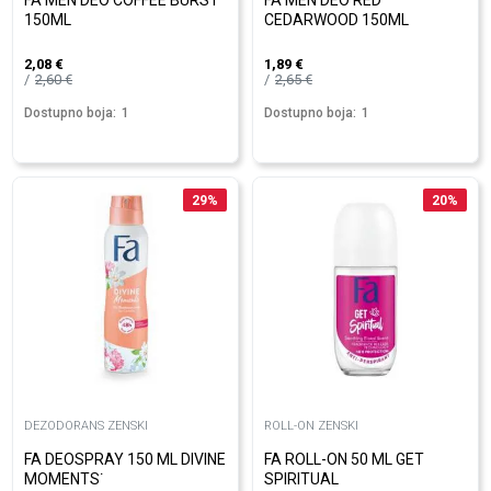
FA MEN DEO COFFEE BURST
FA MEN DEO RED
150ML
CEDARWOOD 150ML
2,08
€
1,89
€
2,60
€
2,65
€
Dostupno boja:
1
Dostupno boja:
1
29
%
20
%
DEZODORANS ZENSKI
ROLL-ON ZENSKI
FA DEOSPRAY 150 ML DIVINE
FA ROLL-ON 50 ML GET
MOMENTS˙
SPIRITUAL