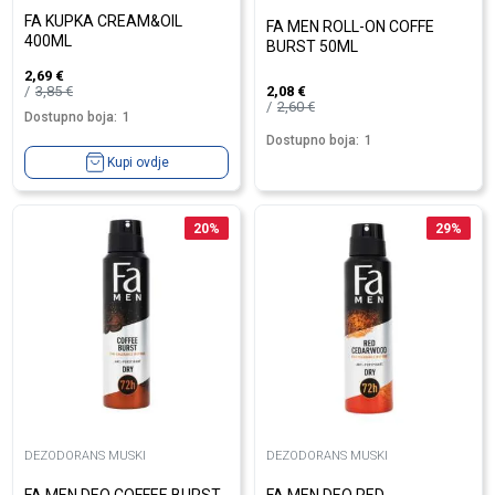
FA KUPKA CREAM&OIL
FA MEN ROLL-ON COFFE
400ML
BURST 50ML
2,69
€
3,85
€
2,08
€
2,60
€
Dostupno boja:
1
Dostupno boja:
1
Kupi ovdje
20
%
29
%
DEZODORANS MUSKI
DEZODORANS MUSKI