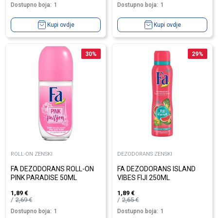
Dostupno boja:
1
Dostupno boja:
1
Kupi ovdje
Kupi ovdje
30
%
29
%
ROLL-ON ZENSKI
DEZODORANS ZENSKI
FA DEZODORANS ROLL-ON
FA DEZODORANS ISLAND
PINK PARADISE 50ML
VIBES FIJI 250ML
1,89
€
1,89
€
2,69
€
2,65
€
Dostupno boja:
1
Dostupno boja:
1